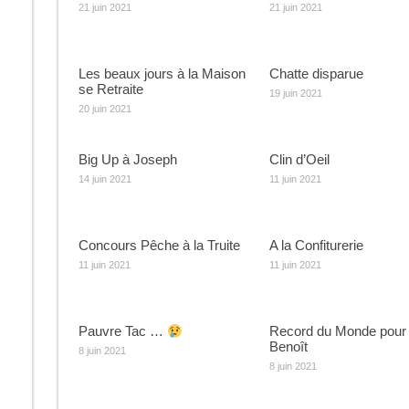
21 juin 2021
21 juin 2021
Les beaux jours à la Maison
Chatte disparue
se Retraite
19 juin 2021
20 juin 2021
Big Up à Joseph
Clin d’Oeil
14 juin 2021
11 juin 2021
Concours Pêche à la Truite
A la Confiturerie
11 juin 2021
11 juin 2021
Pauvre Tac …
Record du Monde pour
Benoît
8 juin 2021
8 juin 2021