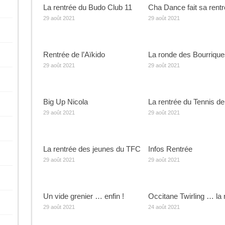
La rentrée du Budo Club 11
Cha Dance fait sa rent
29 août 2021
29 août 2021
Rentrée de l’Aïkido
La ronde des Bourrique
29 août 2021
29 août 2021
Big Up Nicola
La rentrée du Tennis de
29 août 2021
29 août 2021
La rentrée des jeunes du TFC
Infos Rentrée
29 août 2021
29 août 2021
Un vide grenier … enfin !
Occitane Twirling … la 
29 août 2021
24 août 2021