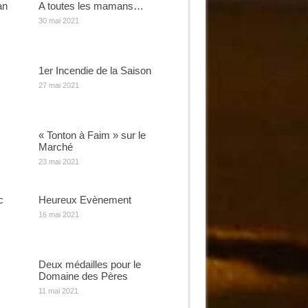
an
A toutes les mamans…
30 mai 2021
1er Incendie de la Saison
27 mai 2021
« Tonton à Faim » sur le
Marché
23 mai 2021
c
Heureux Evènement
16 mai 2021
Deux médailles pour le
Domaine des Pères
11 mai 2021