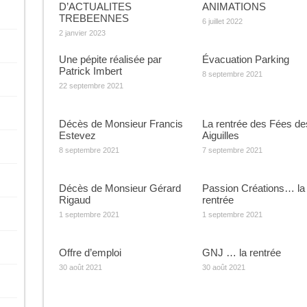
D’ACTUALITES
ANIMATIONS
TREBEENNES
6 juillet 2022
2 janvier 2023
Une pépite réalisée par
Évacuation Parking
Patrick Imbert
8 septembre 2021
22 septembre 2021
Décès de Monsieur Francis
La rentrée des Fées de
Estevez
Aiguilles
8 septembre 2021
7 septembre 2021
Décès de Monsieur Gérard
Passion Créations… la
Rigaud
rentrée
1 septembre 2021
1 septembre 2021
Offre d’emploi
GNJ … la rentrée
30 août 2021
30 août 2021