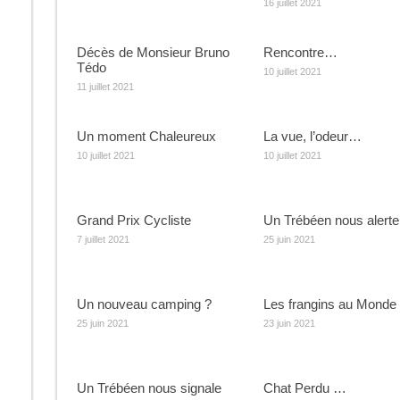
16 juillet 2021
Décès de Monsieur Bruno
Rencontre…
Tédo
10 juillet 2021
11 juillet 2021
Un moment Chaleureux
La vue, l’odeur…
10 juillet 2021
10 juillet 2021
Grand Prix Cycliste
Un Trébéen nous alert
7 juillet 2021
25 juin 2021
Un nouveau camping ?
Les frangins au Monde
25 juin 2021
23 juin 2021
Un Trébéen nous signale
Chat Perdu …