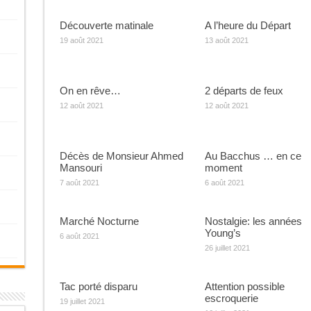
Découverte matinale
A l’heure du Départ
19 août 2021
13 août 2021
On en rêve…
2 départs de feux
12 août 2021
12 août 2021
Décès de Monsieur Ahmed
Au Bacchus … en ce
Mansouri
moment
7 août 2021
6 août 2021
Marché Nocturne
Nostalgie: les années
Young’s
6 août 2021
26 juillet 2021
Tac porté disparu
Attention possible
escroquerie
19 juillet 2021