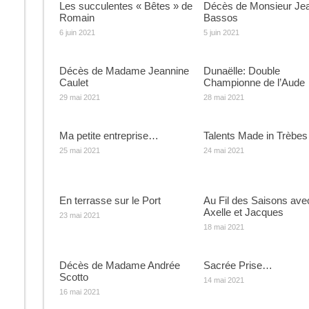
Les succulentes « Bêtes » de
Décès de Monsieur Je
Romain
Bassos
6 juin 2021
5 juin 2021
Décès de Madame Jeannine
Dunaëlle: Double
Caulet
Championne de l’Aude
29 mai 2021
28 mai 2021
Ma petite entreprise…
Talents Made in Trèbes
25 mai 2021
24 mai 2021
En terrasse sur le Port
Au Fil des Saisons ave
Axelle et Jacques
23 mai 2021
18 mai 2021
Décès de Madame Andrée
Sacrée Prise…
Scotto
14 mai 2021
16 mai 2021