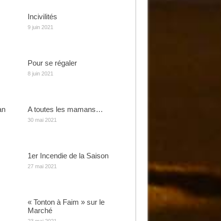
Incivilités
9 juin 2021
Pour se régaler
8 juin 2021
an
A toutes les mamans…
30 mai 2021
1er Incendie de la Saison
27 mai 2021
« Tonton à Faim » sur le
Marché