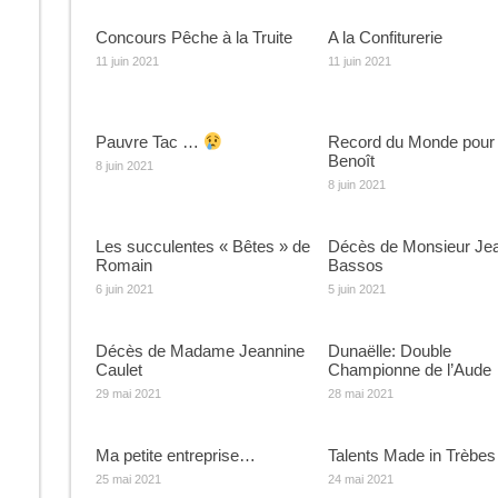
Concours Pêche à la Truite
A la Confiturerie
11 juin 2021
11 juin 2021
Pauvre Tac …
Record du Monde pour
Benoît
8 juin 2021
8 juin 2021
Les succulentes « Bêtes » de
Décès de Monsieur Je
Romain
Bassos
6 juin 2021
5 juin 2021
Décès de Madame Jeannine
Dunaëlle: Double
Caulet
Championne de l’Aude
29 mai 2021
28 mai 2021
Ma petite entreprise…
Talents Made in Trèbes
25 mai 2021
24 mai 2021