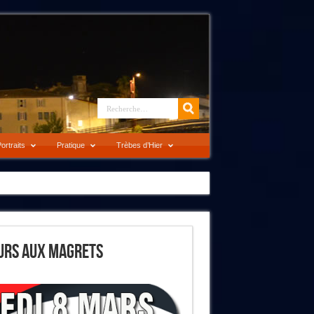
ortraits
Pratique
Trèbes d’Hier
urs Aux Magrets