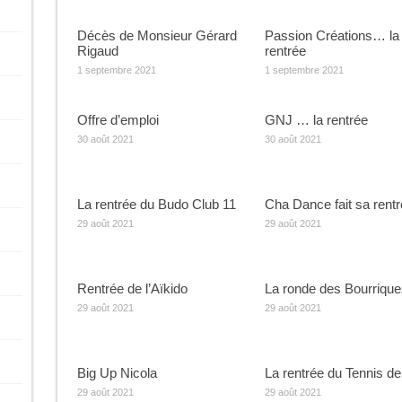
Décès de Monsieur Gérard
Passion Créations… la
Rigaud
rentrée
1 septembre 2021
1 septembre 2021
Offre d’emploi
GNJ … la rentrée
30 août 2021
30 août 2021
La rentrée du Budo Club 11
Cha Dance fait sa rent
29 août 2021
29 août 2021
Rentrée de l’Aïkido
La ronde des Bourrique
29 août 2021
29 août 2021
Big Up Nicola
La rentrée du Tennis de
29 août 2021
29 août 2021