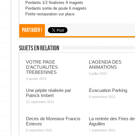
Perdants 1/2 finalistes 9 magrets
Perdants sortie de poule 6 magrets
Petite restauration sur place
Partager !
Sujets En Relation
VOTRE PAGE
L’AGENDA DES
D’ACTUALITES
ANIMATIONS
TREBEENNES
6 juillet 2022
2 janvier 2023
Une pépite réalisée par
Évacuation Parking
Patrick Imbert
8 septembre 2021
22 septembre 2021
Décès de Monsieur Francis
La rentrée des Fées de
Estevez
Aiguilles
8 septembre 2021
7 septembre 2021