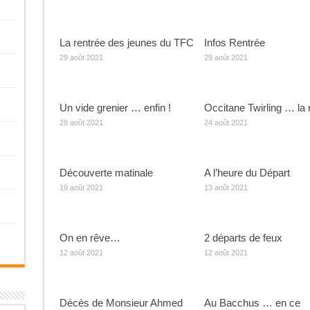
La rentrée des jeunes du TFC
Infos Rentrée
29 août 2021
29 août 2021
Un vide grenier … enfin !
Occitane Twirling … la 
29 août 2021
24 août 2021
Découverte matinale
A l’heure du Départ
19 août 2021
13 août 2021
On en rêve…
2 départs de feux
12 août 2021
12 août 2021
Décès de Monsieur Ahmed
Au Bacchus … en ce