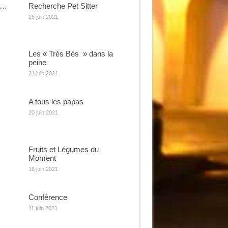
e…
Recherche Pet Sitter
25 juin 2021
Les « Très Bès » dans la
peine
21 juin 2021
A tous les papas
20 juin 2021
Fruits et Légumes du
Moment
16 juin 2021
Conférence
11 juin 2021