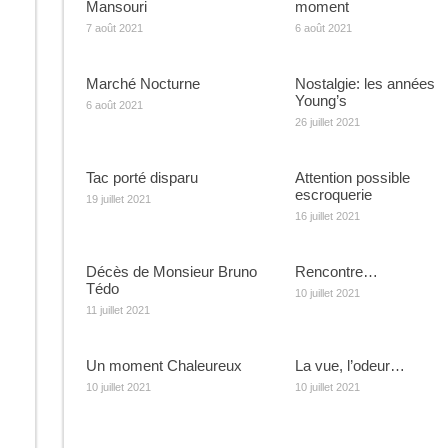
Mansouri
moment
7 août 2021
6 août 2021
Marché Nocturne
Nostalgie: les années
Young’s
6 août 2021
26 juillet 2021
Tac porté disparu
Attention possible
escroquerie
19 juillet 2021
16 juillet 2021
Décès de Monsieur Bruno
Rencontre…
Tédo
10 juillet 2021
11 juillet 2021
Un moment Chaleureux
La vue, l’odeur…
10 juillet 2021
10 juillet 2021