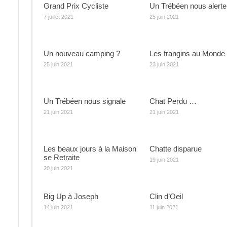
Grand Prix Cycliste
Un Trébéen nous alert
7 juillet 2021
25 juin 2021
Un nouveau camping ?
Les frangins au Monde
25 juin 2021
23 juin 2021
Un Trébéen nous signale
Chat Perdu …
21 juin 2021
21 juin 2021
Les beaux jours à la Maison
Chatte disparue
se Retraite
19 juin 2021
20 juin 2021
Big Up à Joseph
Clin d’Oeil
14 juin 2021
11 juin 2021