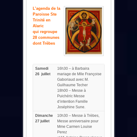
L’agenda de la
Paroisse Ste
Trinité en
Alaric
qui
regroupe
28 communes
dont Trèbes
Samedi
16h30 – à Barbaira
26 juillet
mariage de Mlle Françoise
Gaboriaud avec M.
Guilhaume Techer
18h00 – Messe à
Puichéric Messe
d’intention Famille
Joséphine Sune.
Dimanche
10h30 – Messe à Trèbes,
27 juillet
Messe anniversaire pour
Mme Carmen Louise
Perez