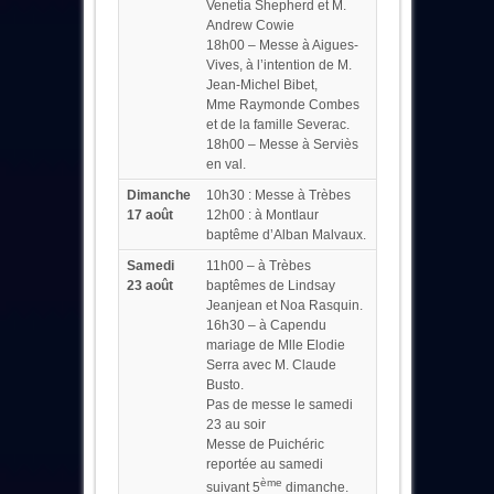
Venetia Shepherd et M.
Andrew Cowie
18h00 – Messe à Aigues-
Vives, à l’intention de M.
Jean-Michel Bibet,
Mme Raymonde Combes
et de la famille Severac.
18h00 – Messe à Serviès
en val.
Dimanche
10h30 : Messe à Trèbes
17
août
12h00 : à Montlaur
baptême d’Alban Malvaux.
Samedi
11h00 – à Trèbes
23 août
baptêmes de Lindsay
Jeanjean et Noa Rasquin.
16h30 – à Capendu
mariage de Mlle Elodie
Serra avec M. Claude
Busto.
Pas de messe le samedi
23 au soir
Messe de Puichéric
reportée au samedi
ème
suivant 5
dimanche.