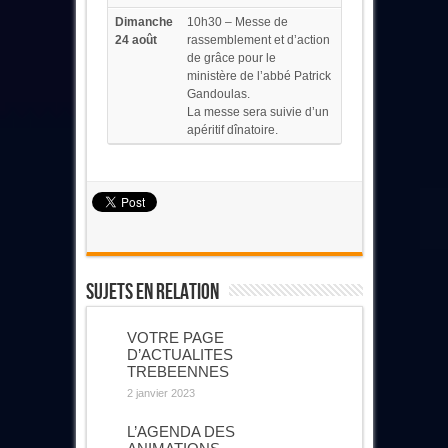
Dimanche
10h30 – Messe de
24 août
rassemblement et d’action
de grâce pour le
ministère de l’abbé Patrick
Gandoulas.
La messe sera suivie d’un
apéritif dînatoire.
Sujets En Relation
VOTRE PAGE
D’ACTUALITES
TREBEENNES
2 janvier 2023
L’AGENDA DES