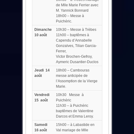
de Mlle Marie Ferrier avec
M. Yannick Bonnard
18h00 – Messe à
Puichéric.
Dimanche
10h30 – Messe à Trèbes
10 août
11h00 – baptêmes à
Capendu d’Annabelle
Gonzalves, Tilian Garcia-
Ferrer,
Victor Brochen-Gefroy,
Aymeric Dusantier-Duclos
Jeudi 14
18h00 – Cambouras
août
messe anticipée de
l’Assomption de la Vierge
Marie.
Vendredi
10h30 Messe à
15 août
Puichéric
11h30 – à Puichéric
baptêmes de Valentine
Darcos et Emma Leroy.
Samedi
15h00 – à Labastide en
16 août
Val mariage de Mlle