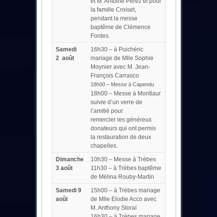
et M. Antoine Perez et pour
la famille Croiset,
pendant la messe
baptême de Clémence
Fontes.
Samedi
16h30 – à Puichéric
2 août
mariage de Mlle Sophie
Moynier avec M. Jean-
François Carrasco
18h00 – Messe à Capendu
18h00 – Messe à Montlaur
suivie d’un verre de
l’amitié pour
remercier les généreux
donateurs qui ont permis
la restauration de deux
chapelles.
Dimanche
10h30 – Messe à Trèbes
3 août
11h30 – à Trèbes baptême
de Mélina Rouby-Martin
Samedi 9
15h00 – à Trèbes mariage
août
de Mlle Elodie Acco avec
M. Anthony Storaï
16h30 – à Trèbes mariage