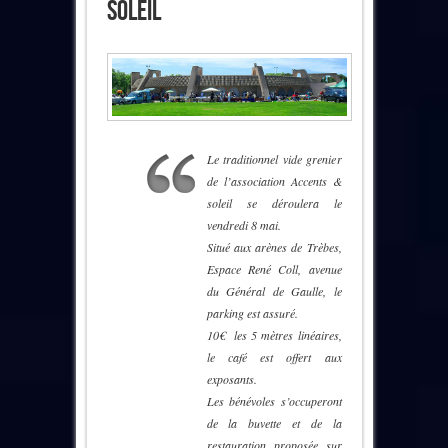
Soleil
Le traditionnel vide grenier
de l’association Accents &
soleil se déroulera le
vendredi 8 mai.
Situé aux arènes de Trèbes,
Espace René Coll, avenue
du Général de Gaulle, le
parking est assuré.
10€ les 5 mètres linéaires,
le café est offert aux
exposants.
Les bénévoles s’occuperont
de la buvette et de la
restauration proposée sur