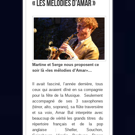
« Les Mélodies D’Amar »
Martine et Serge nous proposent ce
soir là «les mélodies d’Amar»…
Il avait fasciné, l’année dernière, tous
ceux qui avaient dîné en sa compagnie
pour la fête de la Musique. Seulement
accompagné de ses 3 saxophones
(ténor, alto, soprano), sa flûte traversière
et sa voix, Amar Bal interprète avec
beaucoup de vérité les grands titres du
répertoire français et de la pop
anglaise : Sheller, Souchon,