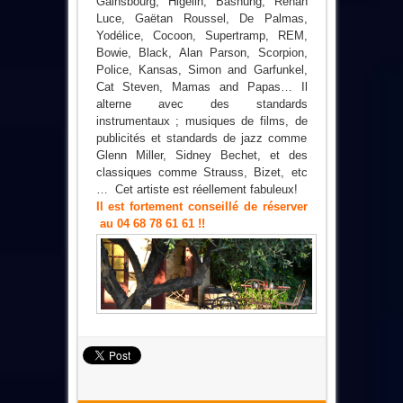
Gainsbourg, Higelin, Bashung, Renan
Luce, Gaëtan Roussel, De Palmas,
Yodélice, Cocoon, Supertramp, REM,
Bowie, Black, Alan Parson, Scorpion,
Police, Kansas, Simon and Garfunkel,
Cat Steven, Mamas and Papas… Il
alterne avec des standards
instrumentaux ; musiques de films, de
publicités et standards de jazz comme
Glenn Miller, Sidney Bechet, et des
classiques comme Strauss, Bizet, etc
… Cet artiste est réellement fabuleux!
Il est fortement conseillé de réserver
au 04 68 78 61 61 !!