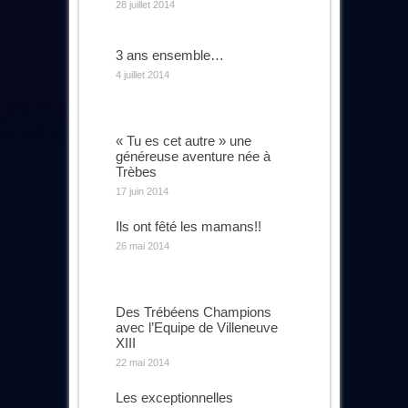
28 juillet 2014
3 ans ensemble…
4 juillet 2014
« Tu es cet autre » une
généreuse aventure née à
Trèbes
17 juin 2014
Ils ont fêté les mamans!!
26 mai 2014
Des Trébéens Champions
avec l’Equipe de Villeneuve
XIII
22 mai 2014
Les exceptionnelles