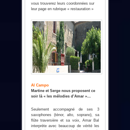
vous trouverez leurs coordonnées sur
leur page en rubrique « restauration »
Al Campo
Martine et Serge nous proposent ce
soir là « les mélodies d’Amar »…
Seulement accompagné de ses 3
saxophones (ténor, alto, soprano), sa
flûte traversière et sa voix, Amar Bal
interprète avec beaucoup de vérité les