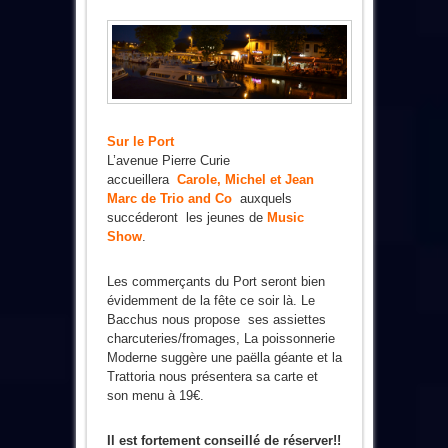
Sur le Port
L’avenue Pierre Curie
accueillera
Carole, Michel et Jean
Marc de Trio and Co
auxquels
succéderont les jeunes de
Music
Show
.
Les commerçants du Port seront bien
évidemment de la fête ce soir là. Le
Bacchus nous propose ses assiettes
charcuteries/fromages, La poissonnerie
Moderne suggère une paëlla géante et la
Trattoria nous présentera sa carte et
son menu à 19€.
Il est fortement conseillé de réserver!!