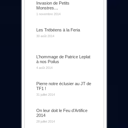
Invasion de Petits
Monstres…
1 novembre 2014
Les Trébéens à la Feria
30 août 2014
L’hommage de Patrice Leplat
à nos Poilus
4 août 2014
Pierre notre éclusier au JT de
TF1 !
31 juillet 2014
On leur doit le Feu d’Artifice
2014
28 juillet 2014