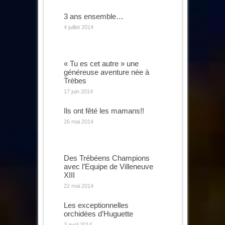
3 ans ensemble…
4 juillet 2014
« Tu es cet autre » une
généreuse aventure née à
Trèbes
17 juin 2014
Ils ont fêté les mamans!!
26 mai 2014
Des Trébéens Champions
avec l’Equipe de Villeneuve
XIII
22 mai 2014
Les exceptionnelles
orchidées d’Huguette
3 avril 2014