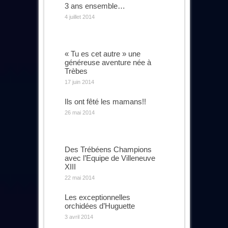
3 ans ensemble…
4 juillet 2014
« Tu es cet autre » une
généreuse aventure née à
Trèbes
17 juin 2014
Ils ont fêté les mamans!!
26 mai 2014
Des Trébéens Champions
avec l’Equipe de Villeneuve
XIII
22 mai 2014
Les exceptionnelles
orchidées d’Huguette
3 avril 2014