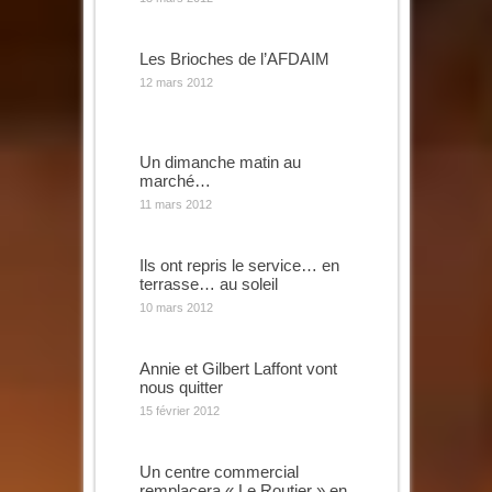
Les Brioches de l’AFDAIM
12 mars 2012
Un dimanche matin au
marché…
11 mars 2012
Ils ont repris le service… en
terrasse… au soleil
10 mars 2012
Annie et Gilbert Laffont vont
nous quitter
15 février 2012
Un centre commercial
remplacera « Le Routier » en