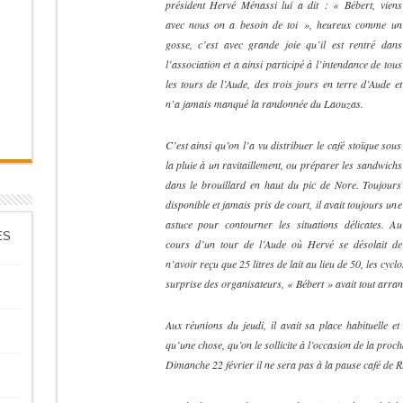
président Hervé Ménassi lui a dit : « Bébert, viens
avec nous on a besoin de toi », heureux comme un
gosse, c’est avec grande joie qu’il est rentré dans
l’association et a ainsi participé à l’intendance de tous
les tours de l’Aude, des trois jours en terre d’Aude et
n’a jamais manqué la randonnée du Laouzas.
C’est ainsi qu’on l’a vu distribuer le café stoïque sous
la pluie à un ravitaillement, ou préparer les sandwichs
dans le brouillard en haut du pic de Nore. Toujours
disponible et jamais pris de court, il avait toujours une
astuce pour contourner les situations délicates. Au
ES
cours d’un tour de l’Aude où Hervé se désolait de
n’avoir reçu que 25 litres de lait au lieu de 50, les cy
surprise des organisateurs, « Bébert » avait tout arra
Aux réunions du jeudi, il avait sa place habituelle et
qu’une chose, qu’on le sollicite à l’occasion de la proc
Dimanche 22 février il ne sera pas à la pause café de 