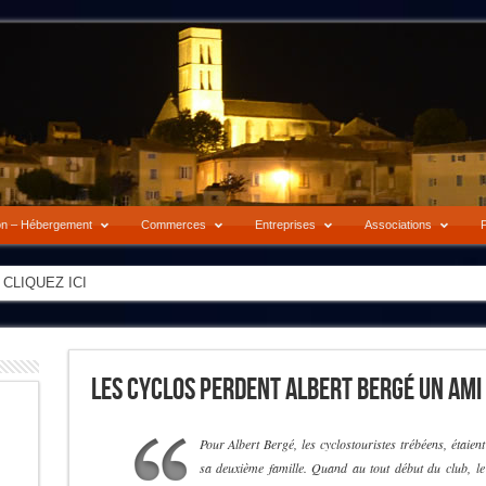
on – Hébergement
Commerces
Entreprises
Associations
P
-> CLIQUEZ ICI
Les Cyclos Perdent Albert Bergé Un Ami 
Pour Albert Bergé, les cyclostouristes trébéens, étaient
sa deuxième famille. Quand au tout début du club, le