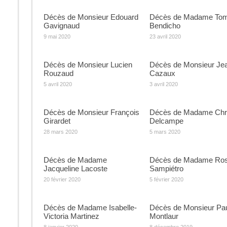
Décès de Monsieur Edouard
Décès de Madame To
Gavignaud
Bendicho
9 mai 2020
23 avril 2020
Décès de Monsieur Lucien
Décès de Monsieur Je
Rouzaud
Cazaux
5 avril 2020
3 avril 2020
Décès de Monsieur François
Décès de Madame Chri
Girardet
Delcampe
28 mars 2020
5 mars 2020
Décès de Madame
Décès de Madame Ro
Jacqueline Lacoste
Sampiétro
20 février 2020
5 février 2020
Décès de Madame Isabelle-
Décès de Monsieur Pa
Victoria Martinez
Montlaur