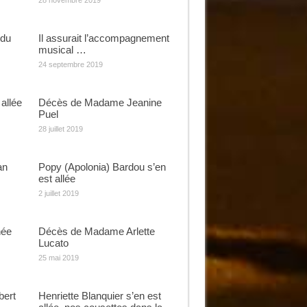
28 novembre 2019
rdu
Il assurait l’accompagnement
musical …
24 septembre 2019
allée
Décès de Madame Jeanine
Puel
28 juillet 2019
an
Popy (Apolonia) Bardou s’en
est allée
2 juillet 2019
née
Décès de Madame Arlette
Lucato
25 mai 2019
bert
Henriette Blanquier s’en est