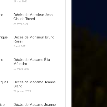
29 mai 2021
ie
Décès de Monsieur Jean
Claude Tatard
24 avril 2021
ique
Dècès de Monsieur Bruno
Rossi
2 avril 2021
ie-
Décès de Madame Élia
Métrolho
12 mars 2021
cques
Décès de Madame Jeanne
Blanc
29 janvier 2021
ise
Décès de Madame Jeanne