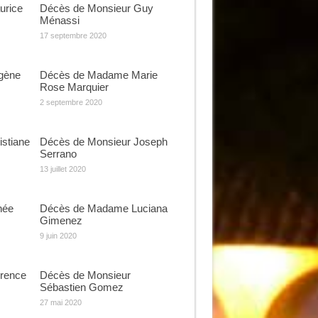
urice
Décès de Monsieur Guy
Ménassi
17 septembre 2020
gène
Décès de Madame Marie
Rose Marquier
2 septembre 2020
stiane
Décès de Monsieur Joseph
Serrano
13 juillet 2020
née
Décès de Madame Luciana
Gimenez
9 juin 2020
rence
Décès de Monsieur
Sébastien Gomez
27 mai 2020