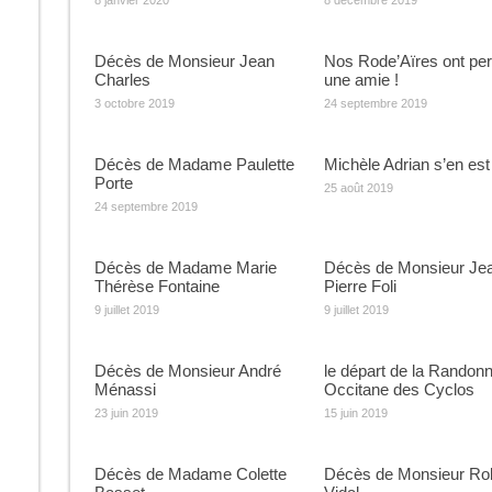
8 janvier 2020
8 décembre 2019
Décès de Monsieur Jean
Nos Rode’Aïres ont pe
Charles
une amie !
3 octobre 2019
24 septembre 2019
Décès de Madame Paulette
Michèle Adrian s’en est 
Porte
25 août 2019
24 septembre 2019
Décès de Madame Marie
Décès de Monsieur Je
Thérèse Fontaine
Pierre Foli
9 juillet 2019
9 juillet 2019
Décès de Monsieur André
le départ de la Randon
Ménassi
Occitane des Cyclos
23 juin 2019
15 juin 2019
Décès de Madame Colette
Décès de Monsieur Ro