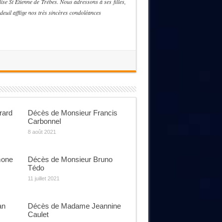
ise St Etienne de Trèbes. Nous adressons à ses filles,
 deuil afflige nos très sincères condoléances
rard
Décès de Monsieur Francis
Carbonnel
8 août 2021
mone
Décès de Monsieur Bruno
Tédo
11 juillet 2021
an
Décès de Madame Jeannine
Caulet