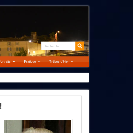
ortraits
Pratique
Trèbes d’Hier
!