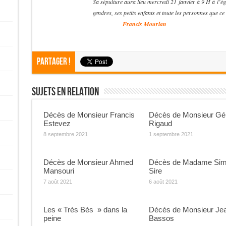
Sa sépulture aura lieu mercredi 21 janvier à 9 H à l’égl
gendres, ses petits enfants et toute les personnes que ce
XXXXXXXX
Francis Mourlan
Partager !
Sujets En Relation
Décès de Monsieur Francis
Décès de Monsieur Gé
Estevez
Rigaud
8 septembre 2021
1 septembre 2021
Décès de Monsieur Ahmed
Décès de Madame Si
Mansouri
Sire
7 août 2021
6 août 2021
Les « Très Bès » dans la
Décès de Monsieur Je
peine
Bassos