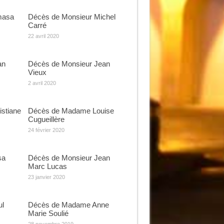
masa
Décès de Monsieur Michel
Carré
22 avril 2020
an
Décès de Monsieur Jean
Vieux
2 avril 2020
stiane
Décès de Madame Louise
Cugueillère
24 février 2020
sa
Décès de Monsieur Jean
Marc Lucas
23 janvier 2020
ul
Décès de Madame Anne
Marie Soulié