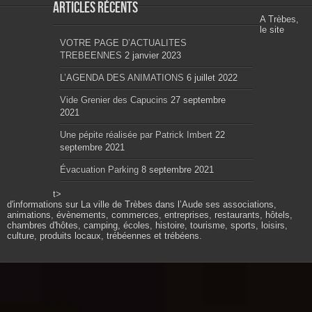
Articles récents
A Trèbes,
le site
VOTRE PAGE D’ACTUALITES
TREBEENNES
2 janvier 2023
L’AGENDA DES ANIMATIONS
6 juillet 2022
Vide Grenier des Capucins
27 septembre
2021
Une pépite réalisée par Patrick Imbert
22
septembre 2021
Évacuation Parking
8 septembre 2021
t>
d'informations sur La ville de Trèbes dans l’Aude ses associations,
animations, évènements, commerces, entreprises, restaurants, hôtels,
chambres d'hôtes, camping, écoles, histoire, tourisme, sports, loisirs,
culture, produits locaux, trébéennes et trébéens.
Propulsé par wordpress. Théme Sahifa modifié et
configuré par Résonance communication