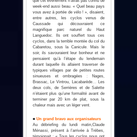
que cet événement n’avait pas connu de
week-end aussi beau. « Quel beau pays
vous avez à portée de vélo ! », disaient,
entre autres, les cyclos venus de
Caussade qui découvraient ce
magnifique parc naturel du Haut
Languedoc. Ils ont souffert tous ces
cyclos, dans la terrible montée du col du
Cabaretou, sous la Canicule. Mais le
soir, ils savouraient leur bonheur et ne
pensaient qu’à l’étape du lendemain
durant laquelle ils allaient traverser de
typiques villages par de petites routes
sinueuses et ombragées : Nages,
Brassac, Le Vintrou, Lacabarède… Les
deux cols, de Serrières et de Salette
n’étaient plus qu’une formalité avant de
terminer par 20 km de plat, sous la
chaleur mais avec un léger vent.
■
Un grand bravo aux organisateurs
Au débriefing du lundi matin,Claude
Ménassi, présent à l’arrivée à Trèbes,
témoignait : « Tous les cyclos nous ont