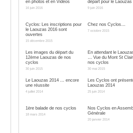
en photos et en Vidéos
départ pour le Laouzas
16 juin 2016
9 juin 2016
Cyclos: Les inscriptions pour
Chez nos Cyclos…
le Laouzas 2016 sont
7 octobre 2015
ouvertes
15 décembre 2015
Les images du départ du
En attendant le Laouza
12ème Laouzas de nos
… Vue du Mont St Clair
cyclos
nos cyclos
30 juin 2015
30 mai 2015
Le Laouzas 2014 … encore
Les Cyclos ont présent
une réussite
Laouzas 2014
4 juillet 2014
25 juin 2014
1ère balade de nos cyclos
Nos Cyclos en Assemb
Générale
18 mars 2014
20 janvier 2014