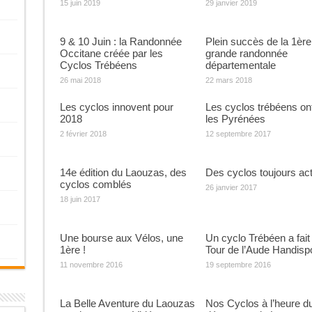
15 juin 2019
29 janvier 2019
9 & 10 Juin : la Randonnée
Plein succès de la 1ère
Occitane créée par les
grande randonnée
Cyclos Trébéens
départementale
26 mai 2018
22 mars 2018
Les cyclos innovent pour
Les cyclos trébéens ont
2018
les Pyrénées
2 février 2018
12 septembre 2017
14e édition du Laouzas, des
Des cyclos toujours act
cyclos comblés
26 janvier 2017
18 juin 2017
Une bourse aux Vélos, une
Un cyclo Trébéen a fait 
1ère !
Tour de l’Aude Handisp
11 novembre 2016
19 septembre 2016
La Belle Aventure du Laouzas
Nos Cyclos à l’heure d