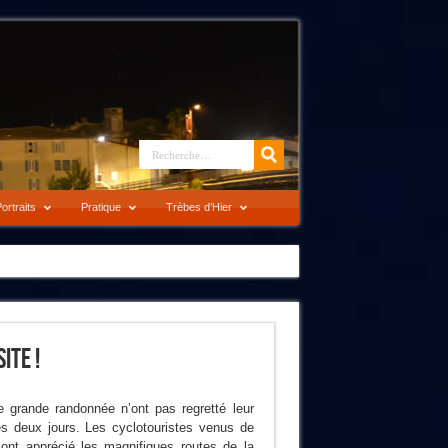
ortraits
Pratique
Trèbes d’Hier
ite !
e grande randonnée n’ont pas regretté leur
es deux jours. Les cyclotouristes venus de
nt apprécié les magnifiques routes de la