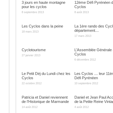
3 jours en haute montagne
12ème Défi Pyrénéen 
pour les cyclos
Cyclos
8 septembre 2013
8 août 2013
Les Cyclos dans la peine
La 1ère rando des Cycl
département…
18 mars 2013
17 mars 2013
Cyclotourisme
L’Assemblée Générale
Cyclos
27 janvier 2013
6 décembre 2012
Le Petit Déj du Lundi chez les
Les Cyclos … leur 11
Cyclos
Défi Pyrénéen
22 octobre 2012
10 septembre 2012
Patricia et Daniel reviennent
Daniel et Jean Paul Ac
de l’Historique de Marmande
de la Petite Reine Vint
14 août 2012
4 août 2012