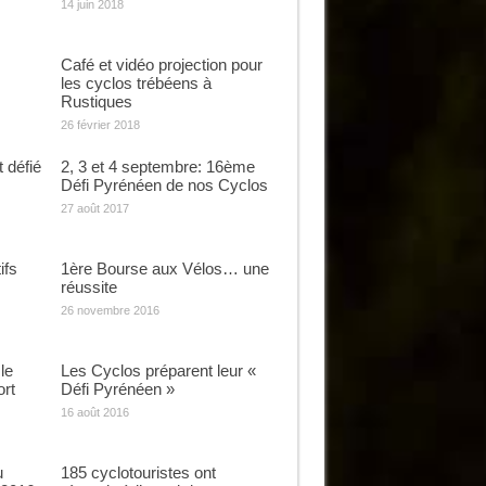
14 juin 2018
Café et vidéo projection pour
les cyclos trébéens à
Rustiques
26 février 2018
 défié
2, 3 et 4 septembre: 16ème
Défi Pyrénéen de nos Cyclos
27 août 2017
ifs
1ère Bourse aux Vélos… une
réussite
26 novembre 2016
le
Les Cyclos préparent leur «
ort
Défi Pyrénéen »
16 août 2016
u
185 cyclotouristes ont