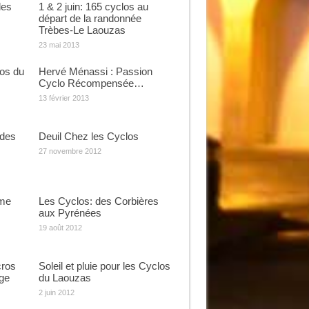
des
1 & 2 juin: 165 cyclos au
départ de la randonnée
Trèbes-Le Laouzas
23 mai 2013
os du
Hervé Ménassi : Passion
Cyclo Récompensée…
13 février 2013
 des
Deuil Chez les Cyclos
27 novembre 2012
ème
Les Cyclos: des Corbières
aux Pyrénées
19 août 2012
cros
Soleil et pluie pour les Cyclos
age
du Laouzas
2 juin 2012