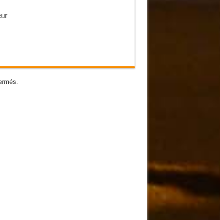
eur
ermés.