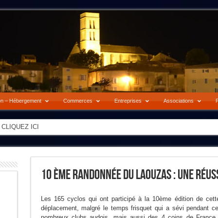
on – Hébergement
Commerces
Entreprises
Associations
P
-> CLIQUEZ ICI
10 Ème Randonnée Du Laouzas : Une Réuss
Les 165 cyclos qui ont participé à la 10ème édition de cett
déplacement, malgré le temps frisquet qui a sévi pendant c
nombreux clubs audois, mais aussi des 4 coins de France o