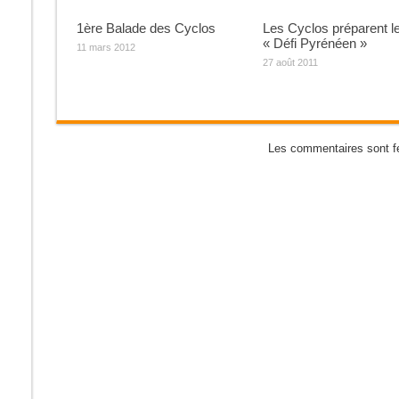
1ère Balade des Cyclos
Les Cyclos préparent l
« Défi Pyrénéen »
11 mars 2012
27 août 2011
Les commentaires sont f