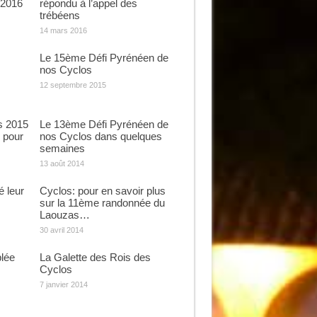
 2016
répondu à l’appel des
trébéens
14 mars 2016
Le 15ème Défi Pyrénéen de
nos Cyclos
12 septembre 2015
s 2015
Le 13ème Défi Pyrénéen de
 pour
nos Cyclos dans quelques
semaines
13 août 2014
é leur
Cyclos: pour en savoir plus
sur la 11ème randonnée du
Laouzas…
30 avril 2014
lée
La Galette des Rois des
Cyclos
7 janvier 2014