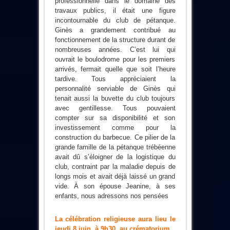
professionnelle dans le domaine des
travaux publics, il était une figure
incontournable du club de pétanque.
Ginès a grandement contribué au
fonctionnement de la structure durant de
nombreuses années. C’est lui qui
ouvrait le boulodrome pour les premiers
arrivés, fermait quelle que soit l’heure
tardive. Tous appréciaient la
personnalité serviable de Ginès qui
tenait aussi la buvette du club toujours
avec gentillesse. Tous pouvaient
compter sur sa disponibilité et son
investissement comme pour la
construction du barbecue. Ce pilier de la
grande famille de la pétanque trébéenne
avait dû s’éloigner de la logistique du
club, contraint par la maladie depuis de
longs mois et avait déjà laissé un grand
vide. À son épouse Jeanine, à ses
enfants, nous adressons nos pensées
La célébration religieuse aura lieu le
jeudi 8 juin à 9h30, au crématorium