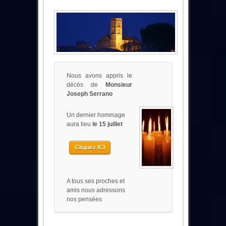
Nous avons appris le
décès de
Monsieur
Joseph Serrano
Un dernier hommage
aura lieu
le 15 juillet
Cliquez ICI
A tous ses proches et
amis nous adressons
nos pensées