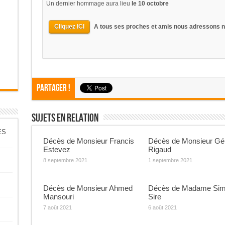
Un dernier hommage aura lieu
le 10 octobre
Cliquez ICI
A tous ses proches et amis nous adressons 
Partager !
Sujets En Relation
ES
Décès de Monsieur Francis
Décès de Monsieur Gé
Estevez
Rigaud
8 septembre 2021
1 septembre 2021
Décès de Monsieur Ahmed
Décès de Madame Si
Mansouri
Sire
7 août 2021
6 août 2021