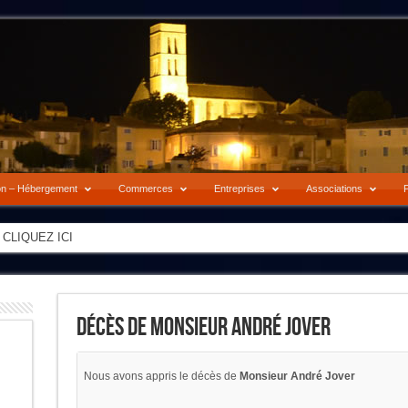
on – Hébergement
Commerces
Entreprises
Associations
P
-> CLIQUEZ ICI
Décès De Monsieur André Jover
Nous avons appris le décès de
Monsieur André Jover