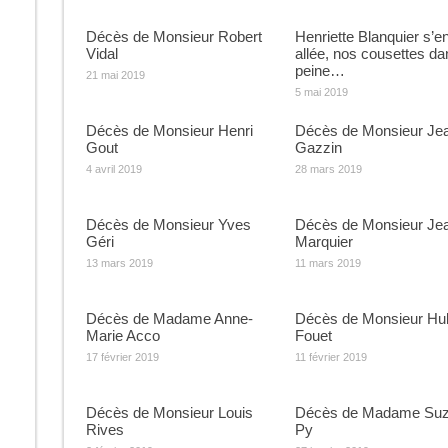
Décès de Monsieur Robert
Henriette Blanquier s’en
Vidal
allée, nos cousettes da
peine…
21 mai 2019
5 mai 2019
Décès de Monsieur Henri
Décès de Monsieur Je
Gout
Gazzin
4 avril 2019
28 mars 2019
Décès de Monsieur Yves
Décès de Monsieur Je
Géri
Marquier
13 mars 2019
11 mars 2019
Décès de Madame Anne-
Décès de Monsieur Hu
Marie Acco
Fouet
17 février 2019
11 février 2019
Décès de Monsieur Louis
Décès de Madame Su
Rives
Py