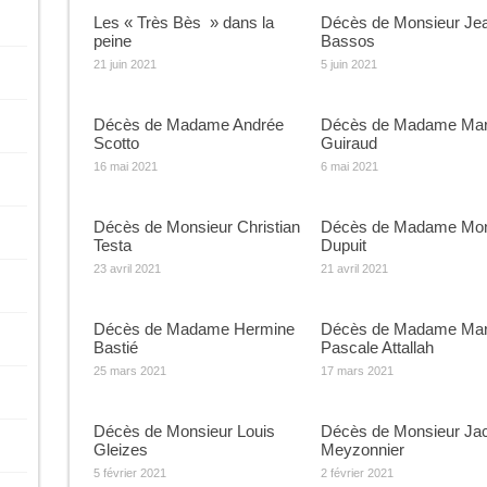
Les « Très Bès » dans la
Décès de Monsieur Je
peine
Bassos
21 juin 2021
5 juin 2021
Décès de Madame Andrée
Décès de Madame Mar
Scotto
Guiraud
16 mai 2021
6 mai 2021
Décès de Monsieur Christian
Décès de Madame Mon
Testa
Dupuit
23 avril 2021
21 avril 2021
Décès de Madame Hermine
Décès de Madame Mar
Bastié
Pascale Attallah
25 mars 2021
17 mars 2021
Décès de Monsieur Louis
Décès de Monsieur Ja
Gleizes
Meyzonnier
5 février 2021
2 février 2021