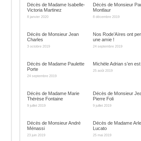
Décès de Madame Isabelle-
Décès de Monsieur Pa
Victoria Martinez
Montlaur
8 janvier 2020
8 décembre 2019
Décès de Monsieur Jean
Nos Rode’Aïres ont pe
Charles
une amie !
3 octobre 2019
24 septembre 2019
Décès de Madame Paulette
Michèle Adrian s’en est 
Porte
25 août 2019
24 septembre 2019
Décès de Madame Marie
Décès de Monsieur Je
Thérèse Fontaine
Pierre Foli
9 juillet 2019
9 juillet 2019
Décès de Monsieur André
Décès de Madame Arle
Ménassi
Lucato
23 juin 2019
25 mai 2019