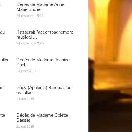
ul
Décès de Madame Anne
Marie Soulié
28 novembre 2019
rdu
Il assurait l’accompagnement
musical …
24 septembre 2019
allée
Décès de Madame Jeanine
Puel
28 juillet 2019
an
Popy (Apolonia) Bardou s’en
est allée
2 juillet 2019
tte
Décès de Madame Colette
Basset
21 mai 2019