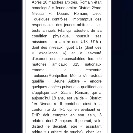
Après 10 matches arbitrés, Romain était
homologué « Jeune arbitre District 2ème
Niveau ». Depuis Romain, avec
quelques contrôles impromptus des
responsables des jeunes arbitres et les
tests annuels
Fifa qui attestent de sa
condition physique, poursuit ses
missions. Il a arbitré des U13, U15 (
dont des niveaux ligue) U17 (dont des
« excellence ») et a savouré
d’
exercer
ces responsabilités lors de
matches amicaux U15 nationaux
comme la rencontre
Toulouse/Montpellier. Même s’il restera
qualifié « Jeune Arbitre » encore
quelques années puisque la qualification
s’applique aux -23ans, Romain, qui a
aujourd’hui 18 ans, est validé « District
1er Niveau ». Il contribue ainsi à la
conformité du TFC qui en évoluant en
DHR doit compter en son sein, 3
arbitres dont 2 majeurs. Il pourrait, si le
district le décidait, être « assistant
arbitre » ( arbitre de touche) chez les