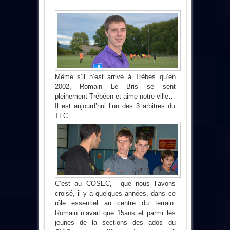
Même s’il n’est arrivé à Trèbes qu’en
2002, Romain Le Bris se sent
pleinement Trébéen et aime notre ville…
Il est aujourd’hui l’un des 3 arbitres du
TFC.
C’est au COSEC, que nous l’avons
croisé,
il y a quelques années,
dans ce
rôle essentiel au centre du terrain.
Romain n’avait que 15ans et parmi les
jeunes de la sections des ados du