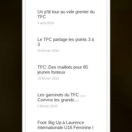
Un p’tit tour au vide grenier du
TFC
4 avril 2016
Le TFC partage les points 3 à
3
29 février 2016
TFC: Des maillots pour 85
jeunes footeux
19 février 2016
Les gaminots du TFC ….
Comme les grands…
4 février 2016
Foot: Big Up à Laurence
Internationale U16 Féminine !