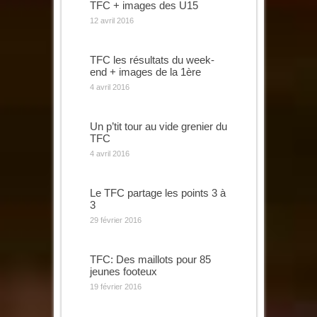
TFC + images des U15
12 avril 2016
TFC les résultats du week-
end + images de la 1ère
4 avril 2016
Un p’tit tour au vide grenier du
TFC
4 avril 2016
Le TFC partage les points 3 à
3
29 février 2016
TFC: Des maillots pour 85
jeunes footeux
19 février 2016