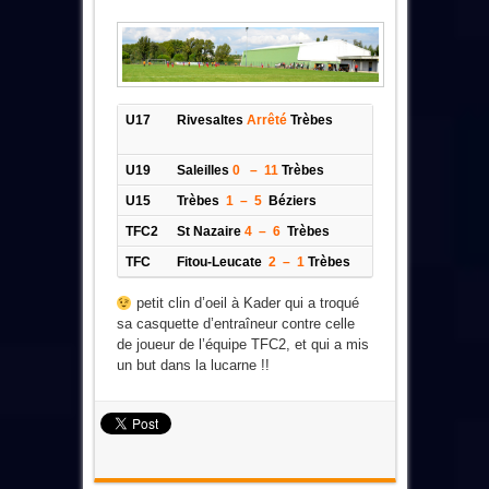
U17
Rivesaltes
Arrêté
Trèbes
U19
Saleilles
0 – 11
Trèbes
U15
Trèbes
1 – 5
Béziers
TFC2
St Nazaire
4 – 6
Trèbes
TFC
Fitou-Leucate
2 – 1
Trèbes
petit clin d’oeil à Kader qui a troqué
sa casquette d’entraîneur contre celle
de joueur de l’équipe TFC2, et qui a mis
un but dans la lucarne !!