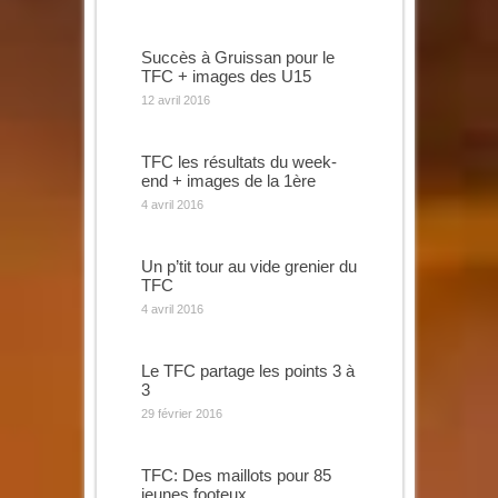
Succès à Gruissan pour le
TFC + images des U15
12 avril 2016
TFC les résultats du week-
end + images de la 1ère
4 avril 2016
Un p’tit tour au vide grenier du
TFC
4 avril 2016
Le TFC partage les points 3 à
3
29 février 2016
TFC: Des maillots pour 85
jeunes footeux