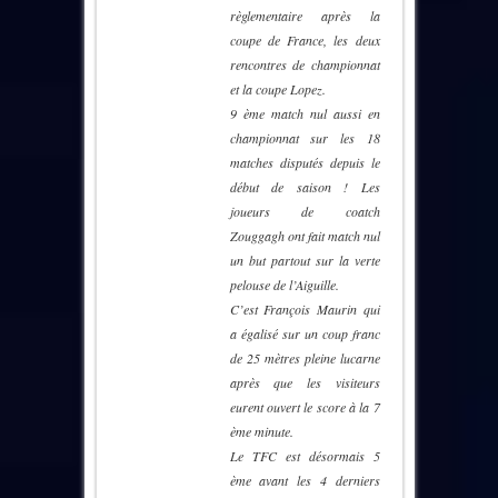
règlementaire après la
coupe de France, les deux
rencontres de championnat
et la coupe Lopez.
9 ème match nul aussi en
championnat sur les 18
matches disputés depuis le
début de saison ! Les
joueurs de coatch
Zouggagh ont fait match nul
un but partout sur la verte
pelouse de l’Aiguille.
C’est François Maurin qui
a égalisé sur un coup franc
de 25 mètres pleine lucarne
après que les visiteurs
eurent ouvert le score à la 7
ème minute.
Le TFC est désormais 5
ème avant les 4 derniers