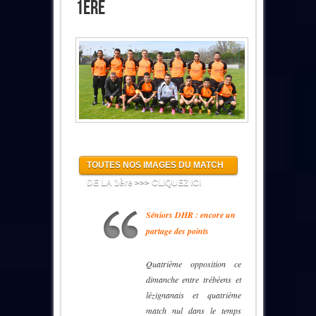
1ère
TOUTES NOS IMAGES DU MATCH
DE LA 1ère >>> CLIQUEZ ICI
Séniors DHR : encore un
partage des points
Quatrième opposition ce
dimanche entre trébéens et
lézignanais et quatrième
match nul dans le temps