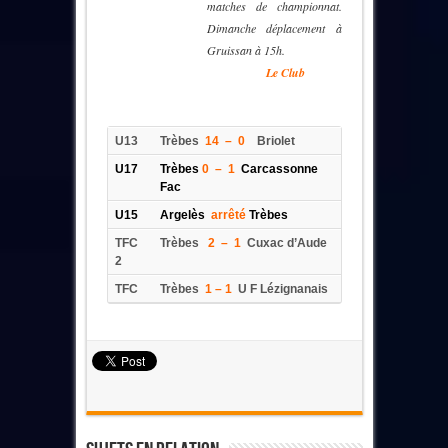
matches de championnat.
Dimanche déplacement à
Gruissan à 15h.
XXXXXXXX
Le Club
U13
Trèbes
14 – 0
Briolet
U17
Trèbes
0 – 1
Carcassonne
Fac
U15
Argelès
arrêté
Trèbes
TFC
Trèbes
2 – 1
Cuxac d’Aude
2
TFC
Trèbes
1 – 1
U F Lézignanais