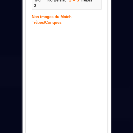
TFC
F.C Berriac
2 – 3
Trèbes
2
Nos images du Match
Trèbes/Conques