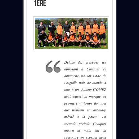
1ère
Défaite des trébéens les
opposant à Conques ce
dimanche sur un stade de
l’aiguille noir de monde 4
buts à un. Antony GOMEZ
avait ouvert la marque en
première mi-temps donnant
aux trébéens un avantage
mérité à la pause. En
seconde période Conques
mettra la main sur la
rencontre en scorant deux