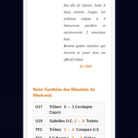
fois dès la reprise. Suite à
deux cartons rouges, les
trébéens réduits à 9
baisseront pavillon et
encaisseront 2 nouveaux
buts.
Restent quatre matches qui
devront se jouer avec un
effectif réduit.
XXXXXXX
Le Club
Notre Synthèse des Résultats du
Week-end
U17
Trèbes 0 – 1 Cerdagne
Capcir
U19
Salleilles O.C.
3 – 0
Trebes
TFC
Trèbes
1 – 4
Conques U.S