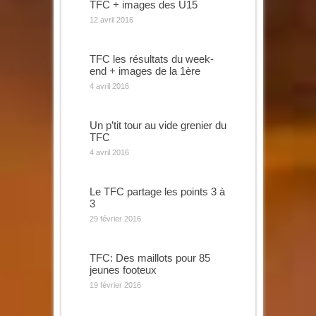
TFC + images des U15
12 avril 2016
TFC les résultats du week-
end + images de la 1ère
4 avril 2016
Un p’tit tour au vide grenier du
TFC
4 avril 2016
Le TFC partage les points 3 à
3
29 février 2016
TFC: Des maillots pour 85
jeunes footeux
19 février 2016