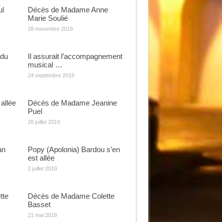
ul
Décès de Madame Anne
Marie Soulié
28 novembre 2019
rdu
Il assurait l’accompagnement
musical …
24 septembre 2019
allée
Décès de Madame Jeanine
Puel
28 juillet 2019
an
Popy (Apolonia) Bardou s’en
est allée
2 juillet 2019
tte
Décès de Madame Colette
Basset
21 mai 2019