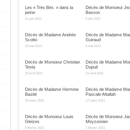
Les « Très Bès » dans la
Décès de Monsieur Je
peine
Bassos
21 juin 2021
5 juin 2021
Décès de Madame Andrée
Décès de Madame Mar
Scotto
Guiraud
16 mai 2021
6 mai 2021
Décès de Monsieur Christian
Décès de Madame Mon
Testa
Dupuit
23 avril 2021
21 avril 2021
Décès de Madame Hermine
Décès de Madame Mar
Bastié
Pascale Attallah
25 mars 2021
17 mars 2021
Décès de Monsieur Louis
Décès de Monsieur Ja
Gleizes
Meyzonnier
5 février 2021
2 février 2021