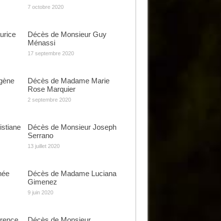
7 octobre 2020
urice
Décès de Monsieur Guy
Ménassi
17 septembre 2020
gène
Décès de Madame Marie
Rose Marquier
2 septembre 2020
stiane
Décès de Monsieur Joseph
Serrano
13 juillet 2020
née
Décès de Madame Luciana
Gimenez
9 juin 2020
rence
Décès de Monsieur