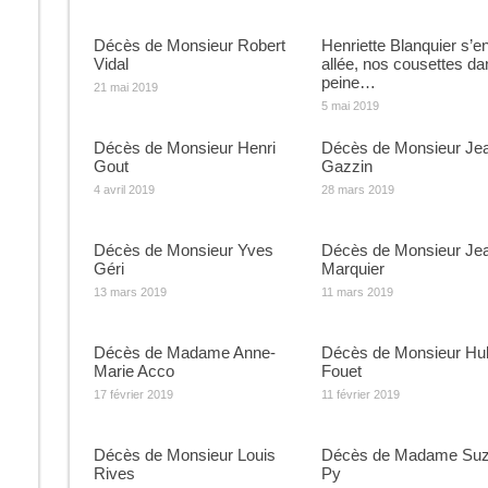
Décès de Monsieur Robert
Henriette Blanquier s’en
Vidal
allée, nos cousettes da
peine…
21 mai 2019
5 mai 2019
Décès de Monsieur Henri
Décès de Monsieur Je
Gout
Gazzin
4 avril 2019
28 mars 2019
Décès de Monsieur Yves
Décès de Monsieur Je
Géri
Marquier
13 mars 2019
11 mars 2019
Décès de Madame Anne-
Décès de Monsieur Hu
Marie Acco
Fouet
17 février 2019
11 février 2019
Décès de Monsieur Louis
Décès de Madame Su
Rives
Py