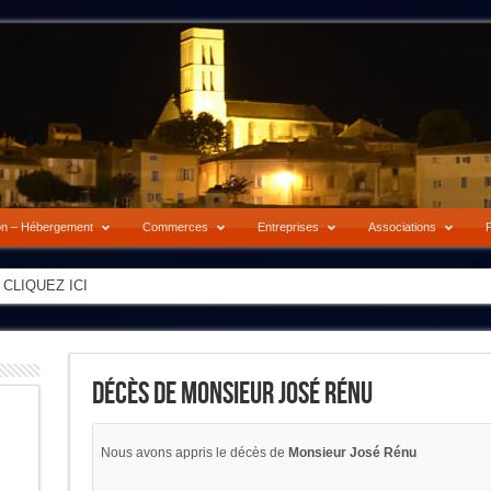
on – Hébergement
Commerces
Entreprises
Associations
P
-> CLIQUEZ ICI
Décès De Monsieur José Rénu
Nous avons appris le décès de
Monsieur José Rénu