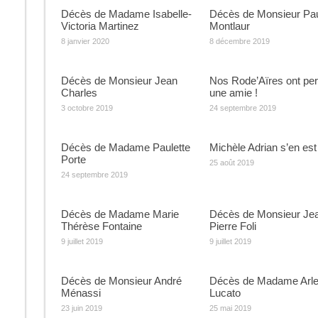
Décès de Madame Isabelle-
Décès de Monsieur Pa
Victoria Martinez
Montlaur
8 janvier 2020
8 décembre 2019
Décès de Monsieur Jean
Nos Rode’Aïres ont pe
Charles
une amie !
3 octobre 2019
24 septembre 2019
Décès de Madame Paulette
Michèle Adrian s’en est 
Porte
25 août 2019
24 septembre 2019
Décès de Madame Marie
Décès de Monsieur Je
Thérèse Fontaine
Pierre Foli
9 juillet 2019
9 juillet 2019
Décès de Monsieur André
Décès de Madame Arle
Ménassi
Lucato
23 juin 2019
25 mai 2019