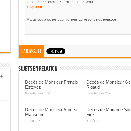
Un dernier hommage aura lieu le 19 avril
Cliquez ICI
A tous ses proches et amis nous adressons nos pensées
Partager !
Sujets En Relation
ES
Décès de Monsieur Francis
Décès de Monsieur Gé
Estevez
Rigaud
8 septembre 2021
1 septembre 2021
Décès de Monsieur Ahmed
Décès de Madame Si
Mansouri
Sire
7 août 2021
6 août 2021