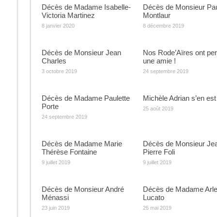
Décès de Madame Isabelle-
Décès de Monsieur Pa
Victoria Martinez
Montlaur
8 janvier 2020
8 décembre 2019
Décès de Monsieur Jean
Nos Rode’Aïres ont pe
Charles
une amie !
3 octobre 2019
24 septembre 2019
Décès de Madame Paulette
Michèle Adrian s’en est 
Porte
25 août 2019
24 septembre 2019
Décès de Madame Marie
Décès de Monsieur Je
Thérèse Fontaine
Pierre Foli
9 juillet 2019
9 juillet 2019
Décès de Monsieur André
Décès de Madame Arle
Ménassi
Lucato
23 juin 2019
25 mai 2019