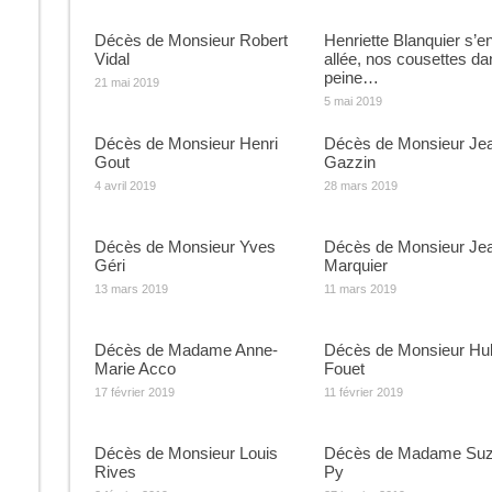
Décès de Monsieur Robert
Henriette Blanquier s’en
Vidal
allée, nos cousettes da
peine…
21 mai 2019
5 mai 2019
Décès de Monsieur Henri
Décès de Monsieur Je
Gout
Gazzin
4 avril 2019
28 mars 2019
Décès de Monsieur Yves
Décès de Monsieur Je
Géri
Marquier
13 mars 2019
11 mars 2019
Décès de Madame Anne-
Décès de Monsieur Hu
Marie Acco
Fouet
17 février 2019
11 février 2019
Décès de Monsieur Louis
Décès de Madame Su
Rives
Py