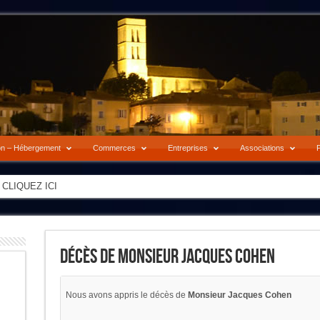
on – Hébergement
Commerces
Entreprises
Associations
P
-> CLIQUEZ ICI
Décès De Monsieur Jacques Cohen
Nous avons appris le décès de
Monsieur Jacques Cohen