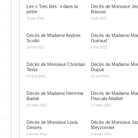
Les « Très Bès » dans la
Décès de Monsieur Je
peine
Bassos
21 juin 2021
5 juin 2021
Décès de Madame Andrée
Décès de Madame Mar
Scotto
Guiraud
16 mai 2021
6 mai 2021
Décès de Monsieur Christian
Décès de Madame Mon
Testa
Dupuit
23 avril 2021
21 avril 2021
Décès de Madame Hermine
Décès de Madame Mar
Bastié
Pascale Attallah
25 mars 2021
17 mars 2021
Décès de Monsieur Louis
Décès de Monsieur Ja
Gleizes
Meyzonnier
5 février 2021
2 février 2021