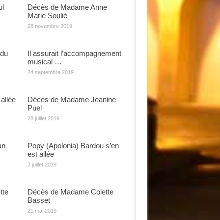
ul
Décès de Madame Anne
Marie Soulié
28 novembre 2019
rdu
Il assurait l’accompagnement
musical …
24 septembre 2019
allée
Décès de Madame Jeanine
Puel
28 juillet 2019
an
Popy (Apolonia) Bardou s’en
est allée
2 juillet 2019
tte
Décès de Madame Colette
Basset
21 mai 2019