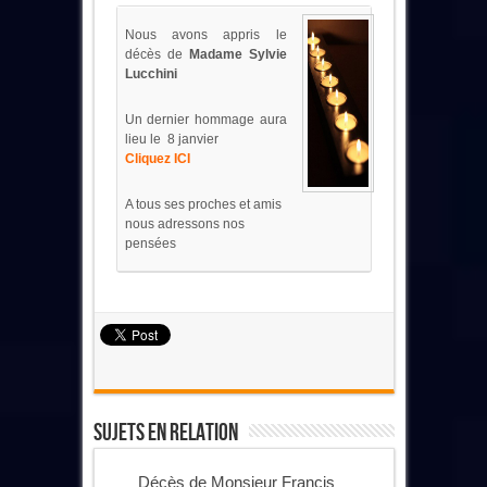
Nous avons appris le
décès de
Madame
Sylvie
Lucchini
Un dernier hommage aura
lieu le 8 janvier
Cliquez ICI
A tous ses proches et amis
nous adressons nos
pensées
Sujets En Relation
Décès de Monsieur Francis