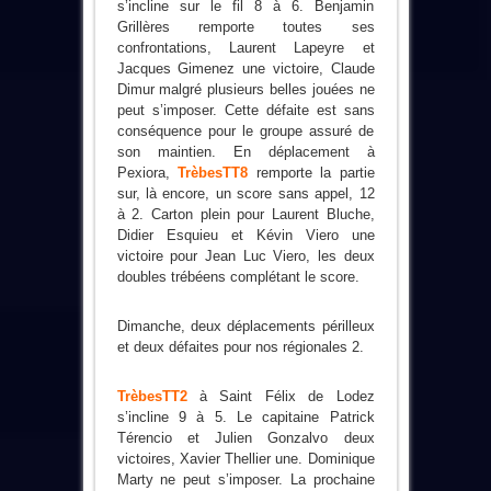
s’incline sur le fil 8 à 6. Benjamin
Grillères remporte toutes ses
confrontations, Laurent Lapeyre et
Jacques Gimenez une victoire, Claude
Dimur malgré plusieurs belles jouées ne
peut s’imposer. Cette défaite est sans
conséquence pour le groupe assuré de
son maintien. En déplacement à
Pexiora,
TrèbesTT8
remporte la partie
sur, là encore, un score sans appel, 12
à 2. Carton plein pour Laurent Bluche,
Didier Esquieu et Kévin Viero une
victoire pour Jean Luc Viero, les deux
doubles trébéens complétant le score.
Dimanche, deux déplacements périlleux
et deux défaites pour nos régionales 2.
TrèbesTT2
à Saint Félix de Lodez
s’incline 9 à 5. Le capitaine Patrick
Térencio et Julien Gonzalvo deux
victoires, Xavier Thellier une. Dominique
Marty ne peut s’imposer. La prochaine