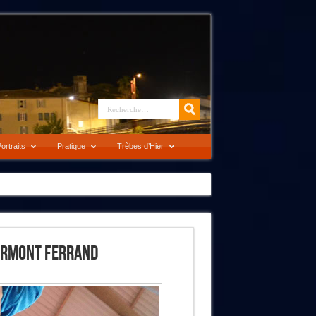
ortraits
Pratique
Trèbes d’Hier
Clermont Ferrand