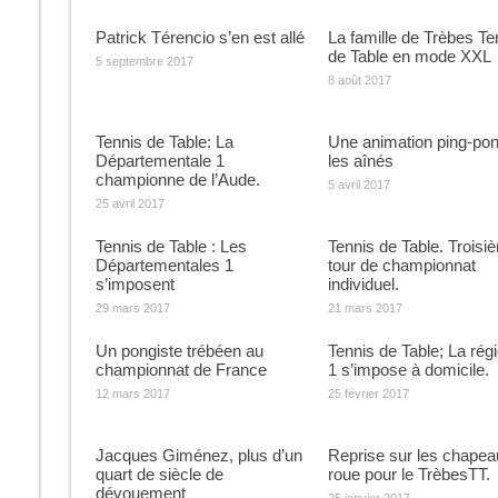
Patrick Térencio s’en est allé
La famille de Trèbes Te
de Table en mode XXL
5 septembre 2017
8 août 2017
Tennis de Table: La
Une animation ping-pon
Départementale 1
les aînés
championne de l’Aude.
5 avril 2017
25 avril 2017
Tennis de Table : Les
Tennis de Table. Troisi
Départementales 1
tour de championnat
s’imposent
individuel.
29 mars 2017
21 mars 2017
Un pongiste trébéen au
Tennis de Table; La rég
championnat de France
1 s’impose à domicile.
12 mars 2017
25 février 2017
Jacques Giménez, plus d’un
Reprise sur les chapea
quart de siècle de
roue pour le TrèbesTT.
dévouement