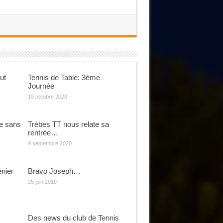
ut
Tennis de Table: 3ème
Journée
19 octobre 2020
se sans
Trèbes TT nous relate sa
rentrée…
9 septembre 2020
enier
Bravo Joseph…
25 juin 2019
Des news du club de Tennis