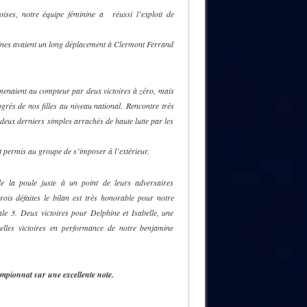
ises, notre équipe féminine a réussi l’exploit de
ines avaient un long déplacement à Clermont Ferrand
menaient au compteur par deux victoires à zéro, mais
ogrès de nos filles au niveau national. Rencontre très
es deux derniers simples arrachés de haute lutte par les
t permis au groupe de s’imposer à l’extérieur.
de la poule juste à un point de leurs adversaires
rois défaites le bilan est très honorable pour notre
le 3. Deux victoires pour Delphine et Isabelle, une
lles victoires en performance de notre benjamine
mpionnat sur une excellente note.