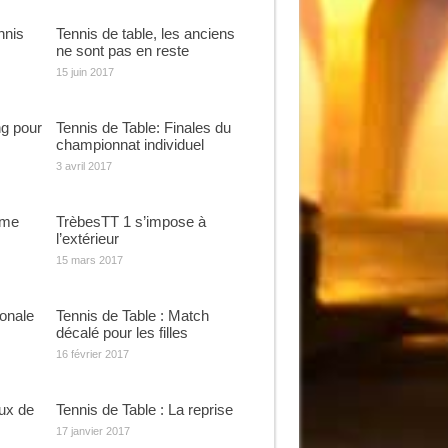
nnis
Tennis de table, les anciens
ne sont pas en reste
15 juin 2017
g pour
Tennis de Table: Finales du
championnat individuel
3 avril 2017
ème
TrèbesTT 1 s’impose à
l’extérieur
15 mars 2017
ionale
Tennis de Table : Match
décalé pour les filles
16 février 2017
ux de
Tennis de Table : La reprise
17 janvier 2017