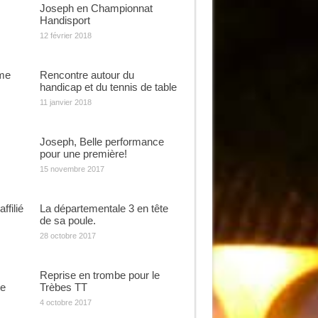
Joseph en Championnat
Handisport
12 février 2018
ème
Rencontre autour du
handicap et du tennis de table
11 janvier 2018
Joseph, Belle performance
pour une première!
15 novembre 2017
ffilié
La départementale 3 en tête
de sa poule.
28 octobre 2017
Reprise en trombe pour le
te
Trèbes TT
4 octobre 2017