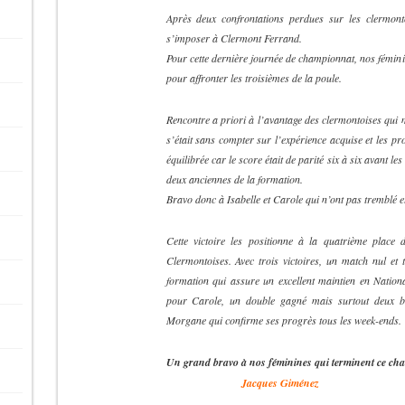
Après deux confrontations perdues sur les clermonto
s’imposer à Clermont Ferrand.
Pour cette dernière journée de championnat, nos fémin
pour affronter les troisièmes de la poule.
Rencontre a priori à l’avantage des clermontoises qui 
s’était sans compter sur l’expérience acquise et les pr
équilibrée car le score était de parité six à six avant l
deux anciennes de la formation.
Bravo donc à Isabelle et Carole qui n’ont pas tremblé e
Cette victoire les positionne à la quatrième place 
Clermontoises. Avec trois victoires, un match nul et t
formation qui assure un excellent maintien en Nationa
pour Carole, un double gagné mais surtout deux be
Morgane qui confirme ses progrès tous les week-ends.
Un grand bravo à nos féminines qui terminent ce cha
XXXXXXXXXX
Jacques Giménez