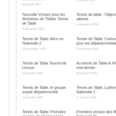
25 janvier 2017
30 janvier 2017
Nouvelle Victoire pour les
Tennis de table : Object
féminines de Trèbes Tennis
atteints
de Table
8 décembre 2016
8 décembre 2016
Tennis de Table: Alice en
Tennis de Table: Carton
Nationale 2
pour les départemental
15 novembre 2016
8 novembre 2016
Tennis de Table Tournoi de
Au tennis de Table le 
Limoux
end dernier
24 octobre 2016
20 octobre 2016
Tennis de Table, le groupe
Tennis de Table, Ludivi
espoir départemental
Nationale 1
13 octobre 2016
11 octobre 2016
Tennis de Table: Première
Première victoire des fi