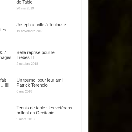
de Table
20 mai 2019
Joseph a brillé à Toulouse
tes
19 novembre 2018
 & 7
Belle reprise pour le
images
TrèbesTT
2 octobre 2018
fait
Un tournoi pour leur ami
 !!!!
Patrick Terencio
6 mai 2018
Tennis de table : les vétérans
brillent en Occitanie
9 mars 2018