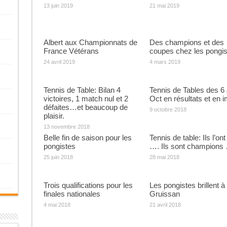
13 juin 2019
21 mai 2019
Albert aux Championnats de
Des champions et des
France Vétérans
coupes chez les pongis
24 avril 2019
4 mars 2019
Tennis de Table: Bilan 4
Tennis de Tables des 6
victoires, 1 match nul et 2
Oct en résultats et en 
défaites…et beaucoup de
9 octobre 2018
plaisir.
13 novembre 2018
Belle fin de saison pour les
Tennis de table: Ils l’ont 
pongistes
…. Ils sont champions …
25 juin 2018
28 mai 2018
Trois qualifications pour les
Les pongistes brillent à
finales nationales
Gruissan
4 mai 2018
21 avril 2018