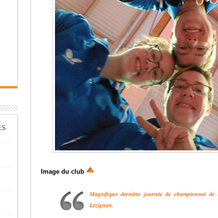
ES
Image du club
Magnifique dernière journée de championnat de N
Lézignan.