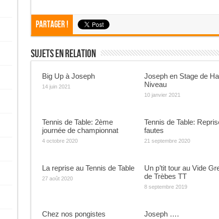
Partager !
Sujets En Relation
Big Up à Joseph
Joseph en Stage de Ha
Niveau
14 juin 2021
10 janvier 2021
Tennis de Table: 2ème
Tennis de Table: Repri
journée de championnat
fautes
4 octobre 2020
21 septembre 2020
La reprise au Tennis de Table
Un p’tit tour au Vide Gr
de Trèbes TT
27 août 2020
8 septembre 2019
Chez nos pongistes
Joseph ….