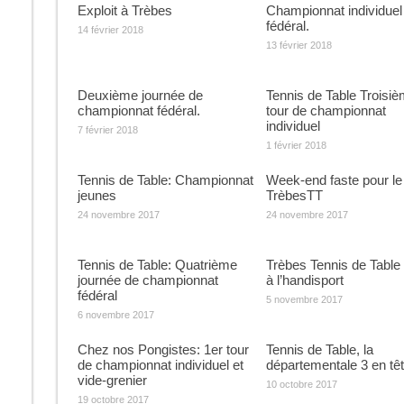
Exploit à Trèbes
Championnat individuel
fédéral.
14 février 2018
13 février 2018
Deuxième journée de
Tennis de Table Troisi
championnat fédéral.
tour de championnat
individuel
7 février 2018
1 février 2018
Tennis de Table: Championnat
Week-end faste pour le
jeunes
TrèbesTT
24 novembre 2017
24 novembre 2017
Tennis de Table: Quatrième
Trèbes Tennis de Table a
journée de championnat
à l’handisport
fédéral
5 novembre 2017
6 novembre 2017
Chez nos Pongistes: 1er tour
Tennis de Table, la
de championnat individuel et
départementale 3 en tê
vide-grenier
10 octobre 2017
19 octobre 2017