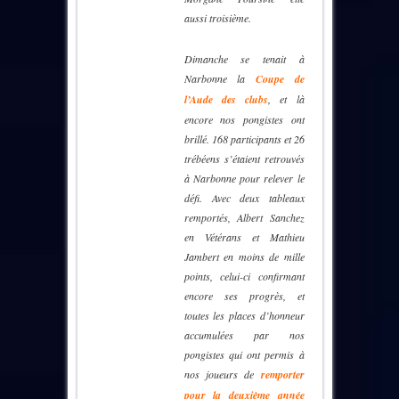
aussi troisième.
Dimanche se tenait à
Narbonne la
Coupe de
l’Aude des clubs
, et là
encore nos pongistes ont
brillé. 168 participants et 26
trébéens s’étaient retrouvés
à Narbonne pour relever le
défi. Avec deux tableaux
remportés, Albert Sanchez
en Vétérans et Mathieu
Jambert en moins de mille
points, celui-ci confirmant
encore ses progrès, et
toutes les places d’honneur
accumulées par nos
pongistes qui ont permis à
nos joueurs de
remporter
pour la deuxième année