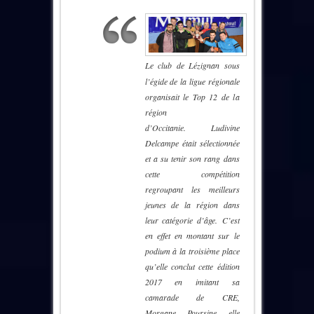
Le club de Lézignan sous
l’égide de la ligue régionale
organisait le Top 12 de la
région
d’Occitanie. Ludivine
Delcampe était sélectionnée
et a su tenir son rang dans
cette compétition
regroupant les meilleurs
jeunes de la région dans
leur catégorie d’âge. C’est
en effet en montant sur le
podium à la troisième place
qu’elle conclut cette édition
2017 en imitant sa
camarade de CRE,
Morgane Poursine elle