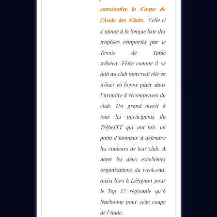
consécutive la Coupe de
l’Aude des Clubs.
Celle-ci
s’ajoute à la longue liste des
trophées remportés par le
Tennis de Table
trébéen. Fêtée comme il se
doit au club mercredi elle va
trôner en bonne place dans
l’armoire à récompenses du
club. Un grand merci à
tous les participants du
TrèbesTT qui ont mis un
point d’honneur à défendre
les couleurs de leur club. A
noter les deux excellentes
organisations du week-end,
aussi bien à Lézignan pour
le Top 12 régionale qu’à
Narbonne pour cette coupe
de l’aude.