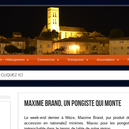
on – Hébergement
Commerces
Entreprises
Associations
P
-> CLIQUEZ ICI
Maxime Brand, Un Pongiste Qui Monte
L
e week-end dernier à Méze, Maxime Brand, pur produit de
accession en nationale2 minimes. Maxou pour les pongis
irréprochable dans le tennis de table de notre région.