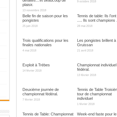
défaites…et beaucoup de
9 octobre 2018
plaisir.
13 novembre 2018
Belle fin de saison pour les
Tennis de table: Ils l’ont 
pongistes
…. Ils sont champions …
25 juin 2018
28 mai 2018
Trois qualifications pour les
Les pongistes brillent à
finales nationales
Gruissan
4 mai 2018
21 avril 2018
Exploit à Trèbes
Championnat individuel
fédéral.
14 février 2018
13 février 2018
Deuxième journée de
Tennis de Table Troisi
championnat fédéral.
tour de championnat
individuel
7 février 2018
1 février 2018
Tennis de Table: Championnat
Week-end faste pour le