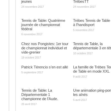
jeunes
TrèbesTT
24 novembre 2017
24 novembre 2017
Tennis de Table: Quatrième
Trèbes Tennis de Table a
journée de championnat
à l’handisport
fédéral
5 novembre 2017
6 novembre 2017
Chez nos Pongistes: 1er tour
Tennis de Table, la
de championnat individuel et
départementale 3 en tê
vide-grenier
10 octobre 2017
19 octobre 2017
Patrick Térencio s’en est allé
La famille de Trèbes Te
de Table en mode XXL
5 septembre 2017
8 août 2017
Tennis de Table: La
Une animation ping-pon
Départementale 1
les aînés
championne de l’Aude.
5 avril 2017
25 avril 2017