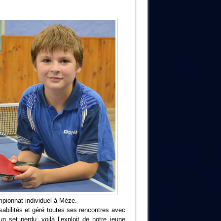
mpionnat individuel à Mèze.
abilités et géré toutes ses rencontres avec
n set perdu, voilà l’exploit de notre jeune