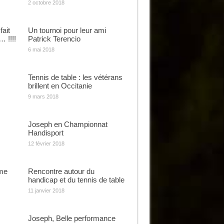
2 octobre 2018
fait
Un tournoi pour leur ami
 !!!!
Patrick Terencio
6 mai 2018
Tennis de table : les vétérans
brillent en Occitanie
9 mars 2018
Joseph en Championnat
Handisport
12 février 2018
ème
Rencontre autour du
handicap et du tennis de table
11 janvier 2018
Joseph, Belle performance