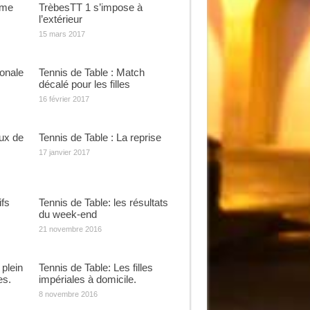
ème
TrèbesTT 1 s’impose à
l’extérieur
15 mars 2017
ionale
Tennis de Table : Match
décalé pour les filles
16 février 2017
ux de
Tennis de Table : La reprise
17 janvier 2017
ifs
Tennis de Table: les résultats
du week-end
21 novembre 2016
 plein
Tennis de Table: Les filles
es.
impériales à domicile.
8 novembre 2016