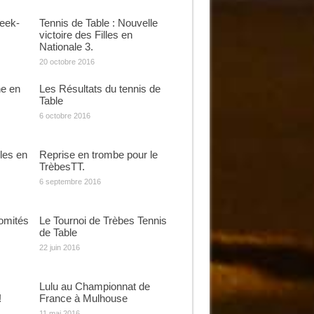
Week-
Tennis de Table : Nouvelle
victoire des Filles en
Nationale 3.
20 octobre 2016
ne en
Les Résultats du tennis de
Table
6 octobre 2016
lles en
Reprise en trombe pour le
TrèbesTT.
6 septembre 2016
comités
Le Tournoi de Trèbes Tennis
de Table
22 juin 2016
Lulu au Championnat de
!
France à Mulhouse
11 mai 2016