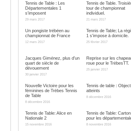
Tennis de Table : Les
Tennis de Table. Troisi
Départementales 1
tour de championnat
s’imposent
individuel.
29 mars 2017
21 mars 2017
Un pongiste trébéen au
Tennis de Table; La rég
championnat de France
1 s’impose à domicile.
12 mars 2017
25 février 2017
Jacques Giménez, plus d’un
Reprise sur les chapea
quart de siècle de
roue pour le TrèbesTT.
dévouement
25 janvier 2017
30 janvier 2017
Nouvelle Victoire pour les
Tennis de table : Object
féminines de Trèbes Tennis
atteints
de Table
8 décembre 2016
8 décembre 2016
Tennis de Table: Alice en
Tennis de Table: Carton
Nationale 2
pour les départemental
15 novembre 2016
8 novembre 2016