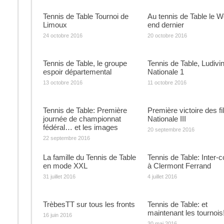
Tennis de Table Tournoi de
Au tennis de Table le 
Limoux
end dernier
24 octobre 2016
20 octobre 2016
Tennis de Table, le groupe
Tennis de Table, Ludivi
espoir départemental
Nationale 1
13 octobre 2016
11 octobre 2016
Tennis de Table: Première
Première victoire des fi
journée de championnat
Nationale III
fédéral… et les images
20 septembre 2016
22 septembre 2016
La famille du Tennis de Table
Tennis de Table: Inter-
en mode XXL
à Clermont Ferrand
31 juillet 2016
4 juillet 2016
TrèbesTT sur tous les fronts
Tennis de Table: et
maintenant les tournois
16 juin 2016
30 mai 2016