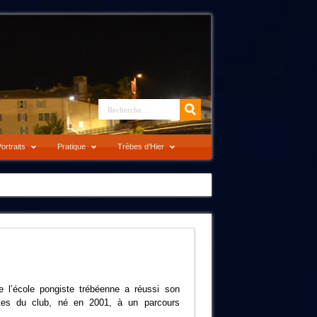
ortraits
Pratique
Trèbes d’Hier
 l’école pongiste trébéenne a réussi son
tes du club, né en 2001, à un parcours