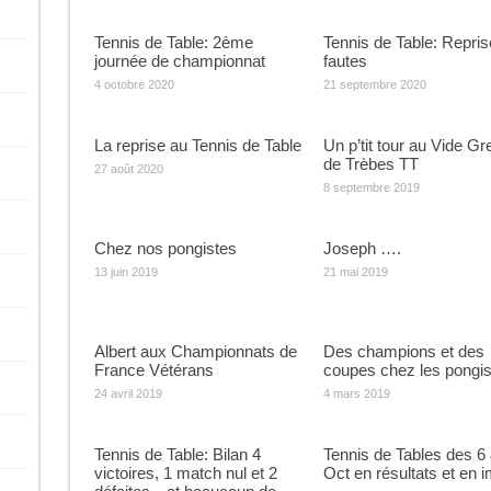
Tennis de Table: 2ème
Tennis de Table: Repri
journée de championnat
fautes
4 octobre 2020
21 septembre 2020
La reprise au Tennis de Table
Un p’tit tour au Vide Gr
de Trèbes TT
27 août 2020
8 septembre 2019
Chez nos pongistes
Joseph ….
13 juin 2019
21 mai 2019
Albert aux Championnats de
Des champions et des
France Vétérans
coupes chez les pongis
24 avril 2019
4 mars 2019
Tennis de Table: Bilan 4
Tennis de Tables des 6
victoires, 1 match nul et 2
Oct en résultats et en 