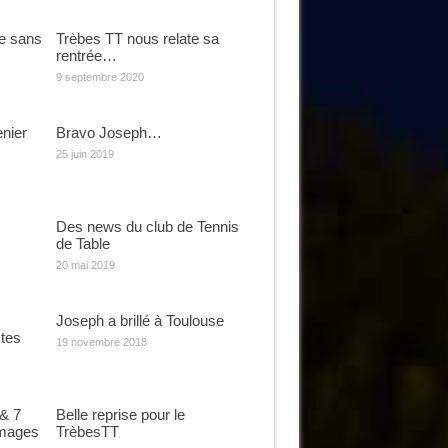
se sans
Trèbes TT nous relate sa
rentrée…
9 septembre 2020
enier
Bravo Joseph…
25 juin 2019
Des news du club de Tennis
de Table
20 mai 2019
Joseph a brillé à Toulouse
tes
19 novembre 2018
 & 7
Belle reprise pour le
images
TrèbesTT