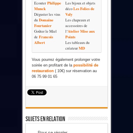
Ecouter
Philippe
Les bijoux et objets
Munck
déco
Les Folies de
Déguster les vins
Valy
du
Domaine
Les chapeaux et
Fourtanier
accessoires de
Goûter le Miel
l
‘
Atelier Mise aux
de
Francois
Points
Albert
Les tableaux du
créateur
MD
Vous pourrez également prolonger votre
soirée en profitant de la
possibilité de
restauration
( 10€) sur réservation au
06 75 99 01 65
Sujets En Relation
Pour se régaler