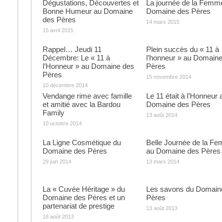
Dégustations, Découvertes et
La journée de la Femm
Bonne Humeur au Domaine
Domaine des Pères
des Pères
14 mars 2015
15 avril 2015
Rappel… Jeudi 11
Plein succès du « 11 à
Décembre: Le « 11 à
l’honneur » au Domain
l’Honneur » au Domaine des
Pères
Pères
15 novembre 2014
10 décembre 2014
Vendange rime avec famille
Le 11 était à l’Honneur 
et amitié avec la Bardou
Domaine des Pères
Family
13 août 2014
10 octobre 2014
La Ligne Cosmétique du
Belle Journée de la F
Domaine des Pères
au Domaine des Pères
29 juin 2014
13 mars 2014
La « Cuvée Héritage » du
Les savons du Domain
Domaine des Pères et un
Pères
partenariat de prestige
13 août 2013
18 août 2013