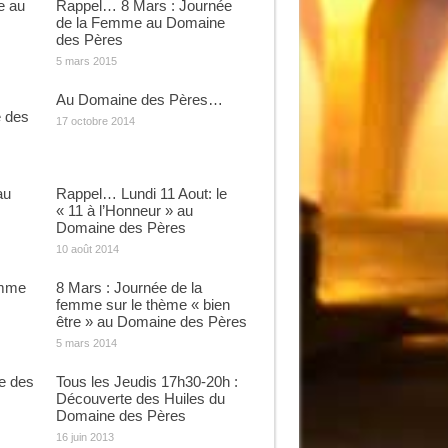
e au
Rappel… 8 Mars : Journée
de la Femme au Domaine
des Pères
5 mars 2015
Au Domaine des Pères…
e des
17 octobre 2014
au
Rappel… Lundi 11 Aout: le
« 11 à l’Honneur » au
Domaine des Pères
10 août 2014
emme
8 Mars : Journée de la
femme sur le thème « bien
être » au Domaine des Pères
5 mars 2014
e des
Tous les Jeudis 17h30-20h :
Découverte des Huiles du
Domaine des Pères
16 juin 2013