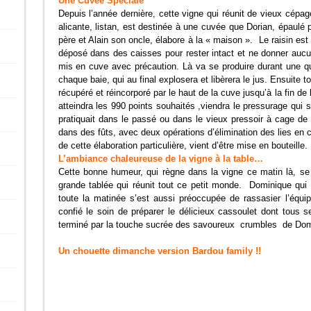
Une Cuvée Spéciale
Depuis l’année dernière, cette vigne qui réunit de vieux cépa
alicante, listan, est destinée à une cuvée que Dorian, épaulé 
père et Alain son oncle, élabore à la « maison ». Le raisin es
déposé dans des caisses pour rester intact et ne donner aucun 
mis en cuve avec précaution. Là va se produire durant une q
chaque baie, qui au final explosera et libèrera le jus. Ensuite to
récupéré et réincorporé par le haut de la cuve jusqu’à la fin d
atteindra les 990 points souhaités ,viendra le pressurage qui
pratiquait dans le passé ou dans le vieux pressoir à cage de b
dans des fûts, avec deux opérations d’élimination des lies en
de cette élaboration particulière, vient d’être mise en bouteille.
L’ambiance chaleureuse de la vigne à la table…
Cette bonne humeur, qui règne dans la vigne ce matin là, se
grande tablée qui réunit tout ce petit monde. Dominique qu
toute la matinée s’est aussi préoccupée de rassasier l’équ
confié le soin de préparer le délicieux cassoulet dont tous se
terminé par la touche sucrée des savoureux crumbles de Dom
Un chouette dimanche version Bardou family !!