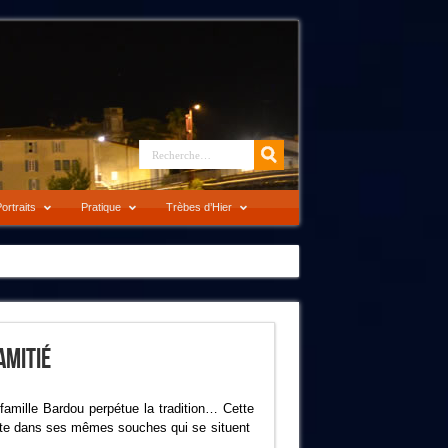
ortraits
Pratique
Trèbes d’Hier
Amitié
famille Bardou perpétue la tradition… Cette
faite dans ses mêmes souches qui se situent