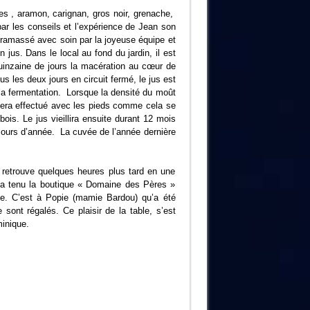
ges , aramon, carignan, gros noir, grenache,
par les conseils et l’expérience de Jean son
t ramassé avec soin par la joyeuse équipe et
jus. Dans le local au fond du jardin, il est
uinzaine de jours la macération au cœur de
us les deux jours en circuit fermé, le jus est
e la fermentation. Lorsque la densité du moût
 sera effectué avec les pieds comme cela se
ois. Le jus vieillira ensuite durant 12 mois
 cours d’année. La cuvée de l’année dernière
 retrouve quelques heures plus tard en une
i a tenu la boutique « Domaine des Pères »
ipe. C’est à Popie (mamie Bardou) qu’a été
 sont régalés. Ce plaisir de la table, s’est
inique.