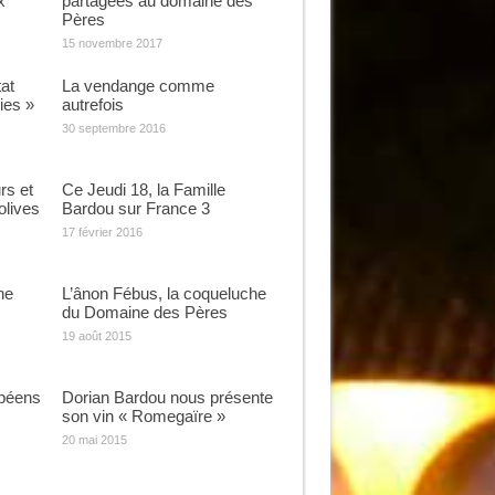
x
partagées au domaine des
Pères
15 novembre 2017
at
La vendange comme
ies »
autrefois
30 septembre 2016
rs et
Ce Jeudi 18, la Famille
olives
Bardou sur France 3
17 février 2016
ne
L’ânon Fébus, la coqueluche
du Domaine des Pères
19 août 2015
béens
Dorian Bardou nous présente
son vin « Romegaïre »
20 mai 2015