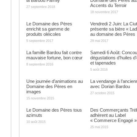
la Bardou Family
Domaine des Pères au
Accents du Terroir
27 septembre 2018
18 novembre 2017
Le Domaine des Pères
Vendredi 2 Juin: La Ciut
enrichit sa gamme de
présente sa bière « Lad
produits oléicoles
au domaine des Pères
5 septembre 2017
29 mai 2017
La famille Bardou fait contre
Samedi 6 Août: Concou
mauvaise fortune, bon cœur
dégustations d’huiles d’
et tapenades
8 septembre 2016
5 août 2016
Une journée d’animations au
La vendange à l’ancien
Domaine des Pères en
avec Dorian Bardou
images
27 octobre 2015
15 novembre 2015
Le Domaine des Pères tous
Des Commerçants Tré
azimuts
adhèrent au Label
« Commerce Engagé »
10 août 2015
25 mai 2015