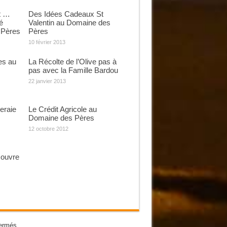
t …
Des Idées Cadeaux St
é
Valentin au Domaine des
 Pères
Pères
10 février 2013
es au
La Récolte de l’Olive pas à
pas avec la Famille Bardou
22 janvier 2013
eraie
Le Crédit Agricole au
Domaine des Pères
12 octobre 2012
 ouvre
ermés.