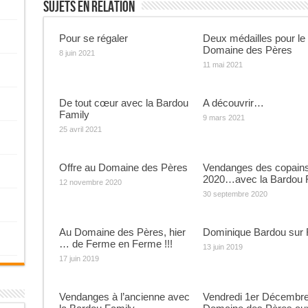
Sujets En Relation
Pour se régaler
Deux médailles pour le
Domaine des Pères
8 juin 2021
11 mai 2021
De tout cœur avec la Bardou
A découvrir…
Family
9 mars 2021
25 avril 2021
Offre au Domaine des Pères
Vendanges des copain
2020…avec la Bardou 
12 novembre 2020
30 septembre 2020
Au Domaine des Pères, hier
Dominique Bardou sur
… de Ferme en Ferme !!!
13 juin 2019
17 juin 2019
Vendanges à l’ancienne avec
Vendredi 1er Décembre