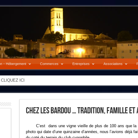
on – Hébergement
Commerces
Entreprises
Associations
P
-> CLIQUEZ ICI
Chez Les Bardou … Tradition, Famille Et 
C’est dans une vigne vieille de plus de 100 ans que la 
photo qui date d’une quinzaine d’années, nous l’avions déjà 
du coté du terrain du club cynophile…