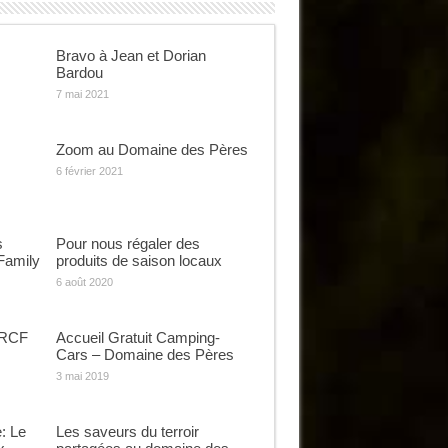
Bravo à Jean et Dorian
Bardou
7 mai 2021
Zoom au Domaine des Pères
6 février 2021
s
Pour nous régaler des
Family
produits de saison locaux
6 août 2020
 RCF
Accueil Gratuit Camping-
Cars – Domaine des Pères
3 mai 2019
: Le
Les saveurs du terroir