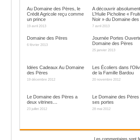
Au Domaine des Pères, le
A découvrir absolumen
Crédit Agricole reçu comme
L’Huile Picholine « Fruit
un prince
Noir » du Domaine des
19 avril 2013
7 avril 2013
Domaine des Pères
Journée Portes Ouvert
Domaine des Pères
6 février 2013
25 janvier 2013
Idées Cadeaux Au Domaine
Les Écoliers dans l’Oliv
des Pères
de la Famille Bardou
19 décembre 2012
20 novembre 2012
Le Domaine des Pères a
Le Domaine des Pères
deux vitrines…
ses portes
23 juillet 2012
28 mai 2012
Les commentaires sont f