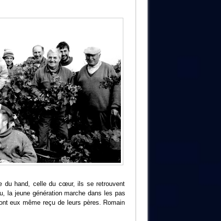
e du hand, celle du cœur, ils se retrouvent
, la jeune génération marche dans les pas
ls ont eux même reçu de leurs pères. Romain