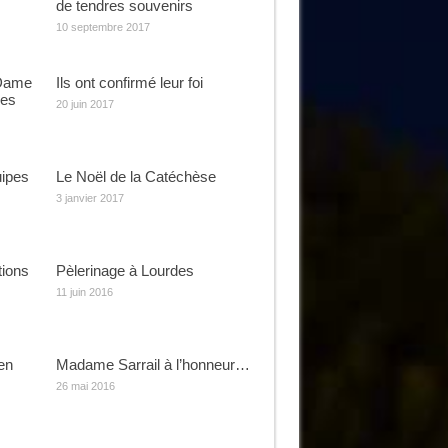
de tendres souvenirs
10 septembre 2017
 Dame
Ils ont confirmé leur foi
ges
20 juin 2017
uipes
Le Noël de la Catéchèse
3 janvier 2017
tions
Pèlerinage à Lourdes
11 juin 2016
en
Madame Sarrail à l’honneur…
26 mai 2016