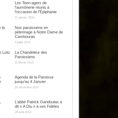
Les Teen-agers de
l’aumônerie réunis à
l’occasion de l’Épiphanie
21 janvier 2016
 la
Nos paroissiens en
pèlerinage à Notre Dame de
Cambouras
3 juillet 2015
e Loto
La Chandeleur des
Paroissiens
11 février 2015
s
Agenda de la Paroisse
e
jusqu’au 4 Janvier
20 décembre 2014
,
L’abbé Patrick Gandoulas a
dit « A Diu » à ses Fidèles
28 août 2014