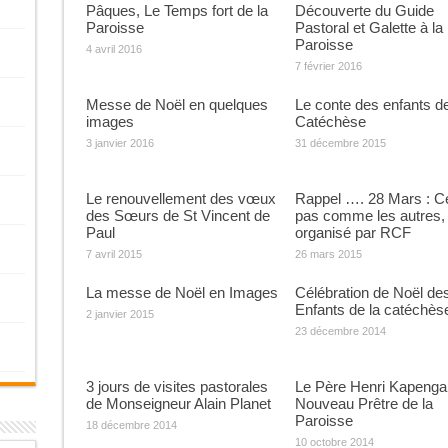
Pâques, Le Temps fort de la
Découverte du Guide
Paroisse
Pastoral et Galette à la
Paroisse
4 avril 2016
7 février 2016
Messe de Noël en quelques
Le conte des enfants de
images
Catéchèse
3 janvier 2016
31 décembre 2015
Le renouvellement des vœux
Rappel …. 28 Mars : C
des Sœurs de St Vincent de
pas comme les autres,
Paul
organisé par RCF
7 avril 2015
26 mars 2015
La messe de Noël en Images
Célébration de Noël de
Enfants de la catéchès
2 janvier 2015
23 décembre 2014
3 jours de visites pastorales
Le Père Henri Kapenga
de Monseigneur Alain Planet
Nouveau Prêtre de la
Paroisse
18 décembre 2014
10 octobre 2014