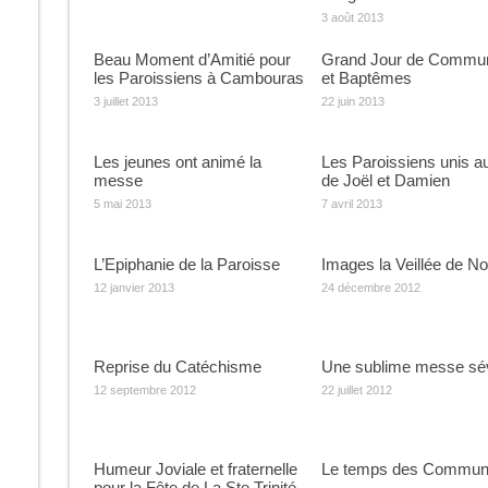
3 août 2013
Beau Moment d’Amitié pour
Grand Jour de Commu
les Paroissiens à Cambouras
et Baptêmes
3 juillet 2013
22 juin 2013
Les jeunes ont animé la
Les Paroissiens unis a
messe
de Joël et Damien
5 mai 2013
7 avril 2013
L’Epiphanie de la Paroisse
Images la Veillée de No
12 janvier 2013
24 décembre 2012
Reprise du Catéchisme
Une sublime messe sév
12 septembre 2012
22 juillet 2012
Humeur Joviale et fraternelle
Le temps des Commun
pour la Fête de La Ste Trinité