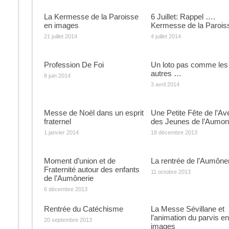
La Kermesse de la Paroisse
6 Juillet: Rappel ….
en images
Kermesse de la Parois
21 juillet 2014
4 juillet 2014
Profession De Foi
Un loto pas comme les
autres …
8 juin 2014
3 avril 2014
Messe de Noël dans un esprit
Une Petite Fête de l’Av
fraternel
des Jeunes de l’Aumon
1 janvier 2014
18 décembre 2013
Moment d’union et de
La rentrée de l’Aumône
Fraternité autour des enfants
11 octobre 2013
de l’Aumônerie
6 décembre 2013
Rentrée du Catéchisme
La Messe Sévillane et
l’animation du parvis en
20 septembre 2013
images