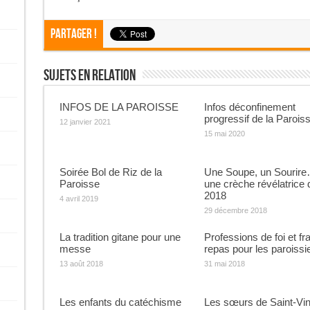
Partager !
Sujets En Relation
INFOS DE LA PAROISSE
Infos déconfinement
progressif de la Parois
12 janvier 2021
15 mai 2020
Soirée Bol de Riz de la
Une Soupe, un Sourire
Paroisse
une crèche révélatrice 
2018
4 avril 2019
29 décembre 2018
La tradition gitane pour une
Professions de foi et fra
messe
repas pour les paroissi
13 août 2018
31 mai 2018
Les enfants du catéchisme
Les sœurs de Saint-Vin