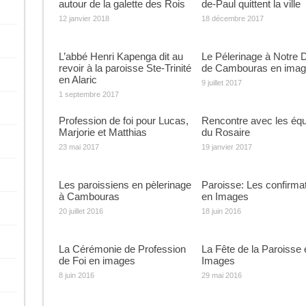
autour de la galette des Rois
de-Paul quittent la ville
12 janvier 2018
18 décembre 2017
L’abbé Henri Kapenga dit au
Le Pélerinage à Notre
revoir à la paroisse Ste-Trinité
de Cambouras en ima
en Alaric
9 juillet 2017
1 septembre 2017
Profession de foi pour Lucas,
Rencontre avec les éq
Marjorie et Matthias
du Rosaire
23 mai 2017
19 janvier 2017
Les paroissiens en pèlerinage
Paroisse: Les confirma
à Cambouras
en Images
20 juillet 2016
18 juin 2016
La Cérémonie de Profession
La Fête de la Paroisse 
de Foi en images
Images
8 juin 2016
29 mai 2016