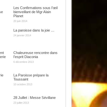
Les Confirmations sous l’œil
se
bienveillant de Mgr Alain
Planet
20 juin 2014
La paroisse dans la joie …
24 janvier 2014
ent
Chaleureuse rencontre dans
erie
l’esprit Diaconia
6 décembre 2013
rie
La Paroisse prépare la
Toussaint
10 octobre 2013
28 Juillet : Messe Sévillane
23 juillet 2013