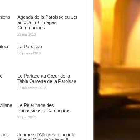
nions
Agenda de la Paroisse du 1er
au 9 Juin + Images
Communions
29 mai 2013
utour
La Paroisse
30 janvier 2013
ël
Le Partage au Cœur de la
Table Ouverte de la Paroisse
22 décembre 2012
illane
Le Pèlerinage des
Paroissiens à Cambouras
23 juin 2012
ions
Journée d’Allégresse pour le
50ème Concile Vatican II