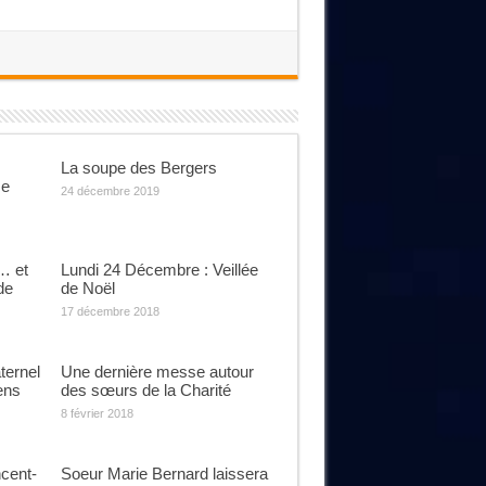
La soupe des Bergers
se
24 décembre 2019
… et
Lundi 24 Décembre : Veillée
de
de Noël
17 décembre 2018
ternel
Une dernière messe autour
ens
des sœurs de la Charité
8 février 2018
cent-
Soeur Marie Bernard laissera