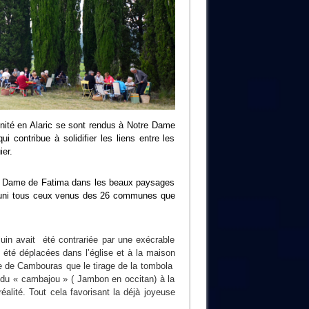
nité en Alaric se sont rendus à Notre Dame
contribue à solidifier les liens entre les
ier.
tre Dame de Fatima dans les beaux paysages
 réuni tous ceux venus des 26 communes que
uin avait été contrariée par une exécrable
 été déplacées dans l’église et à la maison
e de Cambouras que le tirage de la tombola
 du « cambajou » ( Jambon en occitan) à la
éalité. Tout cela favorisant la déjà joyeuse