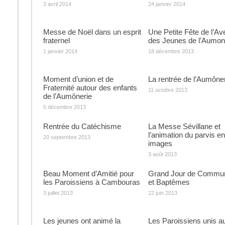
3 avril 2014
24 janvier 2014
Messe de Noël dans un esprit
Une Petite Fête de l’Av
fraternel
des Jeunes de l’Aumon
1 janvier 2014
18 décembre 2013
Moment d’union et de
La rentrée de l’Aumône
Fraternité autour des enfants
11 octobre 2013
de l’Aumônerie
6 décembre 2013
Rentrée du Catéchisme
La Messe Sévillane et
l’animation du parvis en
20 septembre 2013
images
3 août 2013
Beau Moment d’Amitié pour
Grand Jour de Commu
les Paroissiens à Cambouras
et Baptêmes
3 juillet 2013
22 juin 2013
Les jeunes ont animé la
Les Paroissiens unis a