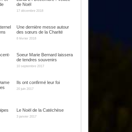
de
de Noël
17 décembre 2018
ternel
Une dernière messe autour
ens
des sœurs de la Charité
8 février 2018
cent-
Soeur Marie Bernard laissera
de tendres souvenirs
10 septembre 2017
 Dame
Ils ont confirmé leur foi
ges
20 juin 2017
uipes
Le Noël de la Catéchèse
3 janvier 2017