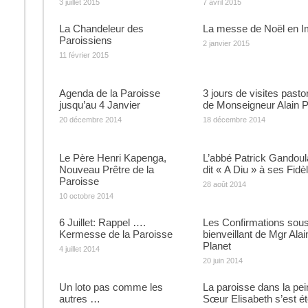
3 juillet 2015
7 avril 2015
La Chandeleur des
La messe de Noël en 
Paroissiens
2 janvier 2015
11 février 2015
Agenda de la Paroisse
3 jours de visites pasto
jusqu’au 4 Janvier
de Monseigneur Alain P
20 décembre 2014
18 décembre 2014
Le Père Henri Kapenga,
L’abbé Patrick Gandoul
Nouveau Prêtre de la
dit « A Diu » à ses Fidè
Paroisse
28 août 2014
10 octobre 2014
6 Juillet: Rappel ….
Les Confirmations sous 
Kermesse de la Paroisse
bienveillant de Mgr Alai
Planet
4 juillet 2014
20 juin 2014
Un loto pas comme les
La paroisse dans la pe
autres …
Sœur Elisabeth s’est ét