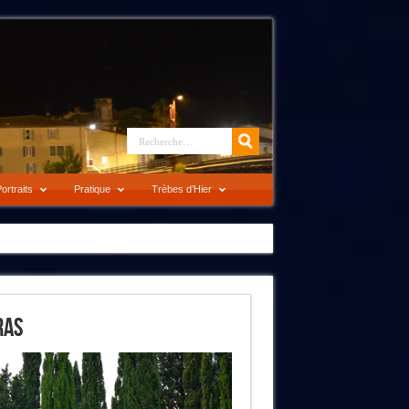
ortraits
Pratique
Trèbes d’Hier
ras