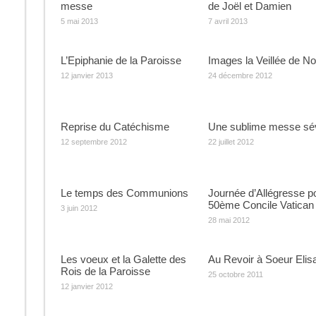
messe
de Joël et Damien
5 mai 2013
7 avril 2013
L’Epiphanie de la Paroisse
Images la Veillée de No
12 janvier 2013
24 décembre 2012
Reprise du Catéchisme
Une sublime messe sév
12 septembre 2012
22 juillet 2012
Le temps des Communions
Journée d’Allégresse po
50ème Concile Vatican 
3 juin 2012
28 mai 2012
Les voeux et la Galette des
Au Revoir à Soeur Elis
Rois de la Paroisse
25 octobre 2011
12 janvier 2012