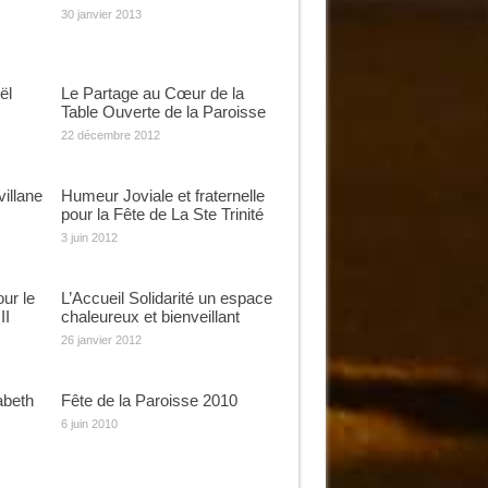
30 janvier 2013
ël
Le Partage au Cœur de la
Table Ouverte de la Paroisse
22 décembre 2012
illane
Humeur Joviale et fraternelle
pour la Fête de La Ste Trinité
3 juin 2012
ur le
L’Accueil Solidarité un espace
II
chaleureux et bienveillant
26 janvier 2012
abeth
Fête de la Paroisse 2010
6 juin 2010