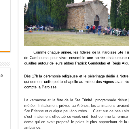
Comme chaque année, les fidèles de la Paroisse Ste Tri
de Cambouras pour vivre ensemble une soirée chaleureuse qui 
ouailles autour de leurs abbés Patrick Gandoulas et Régis Alqu
ES
Dès 17h la cérémonie religieuse et le pèlerinage dédié à No
qui cernent cette petite chapelle au milieu des vignes avait
compte la Paroisse.
La kermesse et la fête de la Ste Trinité programmée début j
météo. Initialement prévue au Arènes, les animations avaient
Ste Etienne et quelque peu écourtées . C’est sur ce beau sit
s’est finalement effectué ce week-end tout comme la remise
dame qui en avait proposé le poids le plus approchant de la r
ambiance.