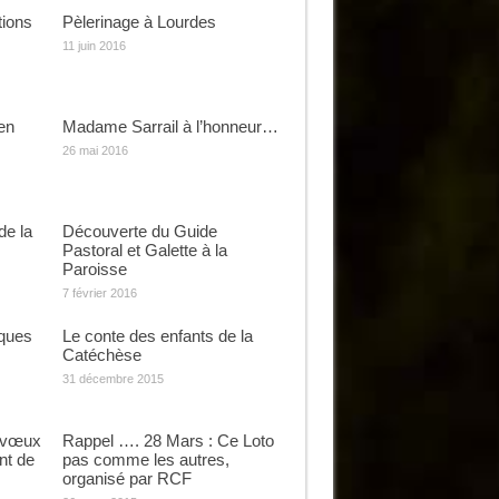
tions
Pèlerinage à Lourdes
11 juin 2016
en
Madame Sarrail à l’honneur…
26 mai 2016
de la
Découverte du Guide
Pastoral et Galette à la
Paroisse
7 février 2016
ques
Le conte des enfants de la
Catéchèse
31 décembre 2015
 vœux
Rappel …. 28 Mars : Ce Loto
nt de
pas comme les autres,
organisé par RCF