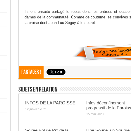
Ils ont ensuite partagé le repas donc les entrées et desse
dames de la communauté. Comme de coutume les convives se 
la braise dont Jean Luc Séguy à le secret.
Partager !
Sujets En Relation
INFOS DE LA PAROISSE
Infos déconfinement
progressif de la Parois
12 janvier 2021
15 mai 2020
Soirée Bol de Riz de la
Une Soupe, un Sourire