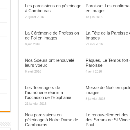
Les paroissiens en pèlerinage
Paroisse: Les confirma
à Cambouras
en Images
20 juillet 2016
18 juin 2016
La Cérémonie de Profession
La Fête de la Paroisse 
de Foi en images
Images
8 juin 2016
29 mai 2016
Nos Soeurs ont renouvelé
Pâques, Le Temps fort 
leurs voeux
Paroisse
6 avril 2016
4 avril 2016
Les Teen-agers de
Messe de Noël en quel
l’aumônerie réunis à
images
l’occasion de l’Épiphanie
3 janvier 2016
21 janvier 2016
Nos paroissiens en
Le renouvellement des
pèlerinage à Notre Dame de
des Sœurs de St Vince
Cambouras
Paul