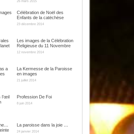
26 mars 2015
Images
Célébration de Noël des
Enfants de la catéchèse
23 décembre 2014
rales
Les images de la Célébration
lanet
Religieuse du 11 Novembre
12 novembre 2014
as a
La Kermesse de la Paroisse
les
en images
21 juillet 2014
l’œil
Profession De Foi
n
8 juin 2014
ine…
La paroisse dans la joie …
einte
24 janvier 2014