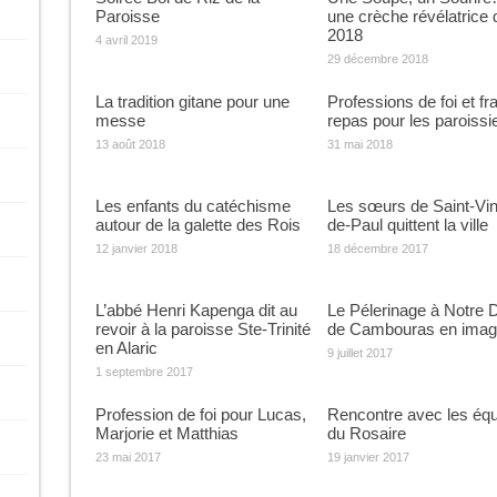
Paroisse
une crèche révélatrice 
2018
4 avril 2019
29 décembre 2018
La tradition gitane pour une
Professions de foi et fra
messe
repas pour les paroissi
13 août 2018
31 mai 2018
Les enfants du catéchisme
Les sœurs de Saint-Vin
autour de la galette des Rois
de-Paul quittent la ville
12 janvier 2018
18 décembre 2017
L’abbé Henri Kapenga dit au
Le Pélerinage à Notre
revoir à la paroisse Ste-Trinité
de Cambouras en ima
en Alaric
9 juillet 2017
1 septembre 2017
Profession de foi pour Lucas,
Rencontre avec les éq
Marjorie et Matthias
du Rosaire
23 mai 2017
19 janvier 2017