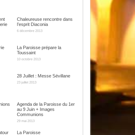
ent
Chaleureuse rencontre dans
erie
l’esprit Diaconia
6 décembre 2013
rie
La Paroisse prépare la
Toussaint
10 octobre 2013
28 Juillet : Messe Sévillane
23 juillet 2013
nions
Agenda de la Paroisse du 1er
au 9 Juin + Images
Communions
29 mai 2013
utour
La Paroisse