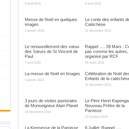
6 avril 2016
4 avril 2016
Messe de Noël en quelques
Le conte des enfants de
images
Catéchèse
3 janvier 2016
31 décembre 2015
Le renouvellement des vœux
Rappel …. 28 Mars : C
des Sœurs de St Vincent de
pas comme les autres,
Paul
organisé par RCF
7 avril 2015
26 mars 2015
La messe de Noël en Images
Célébration de Noël de
Enfants de la catéchès
2 janvier 2015
23 décembre 2014
3 jours de visites pastorales
Le Père Henri Kapenga
de Monseigneur Alain Planet
Nouveau Prêtre de la
Paroisse
18 décembre 2014
10 octobre 2014
La Kermesse de la Paroisse
6 Juillet: Rappel ….