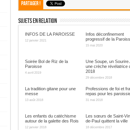
Partager !
Sujets En Relation
INFOS DE LA PAROISSE
Infos déconfinement
progressif de la Parois
12 janvier 2021
15 mai 2020
Soirée Bol de Riz de la
Une Soupe, un Sourire
Paroisse
une crèche révélatrice 
2018
4 avril 2019
29 décembre 2018
La tradition gitane pour une
Professions de foi et fra
messe
repas pour les paroissi
13 août 2018
31 mai 2018
Les enfants du catéchisme
Les sœurs de Saint-Vin
autour de la galette des Rois
de-Paul quittent la ville
12 janvier 2018
18 décembre 2017