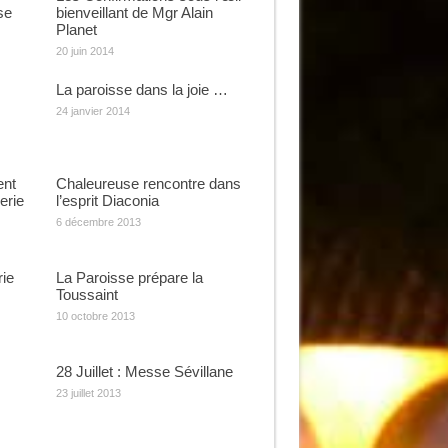
se
bienveillant de Mgr Alain
Planet
20 juin 2014
La paroisse dans la joie …
24 janvier 2014
ent
Chaleureuse rencontre dans
erie
l’esprit Diaconia
6 décembre 2013
rie
La Paroisse prépare la
Toussaint
10 octobre 2013
28 Juillet : Messe Sévillane
23 juillet 2013