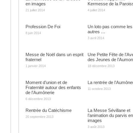
en images
Kermesse de la Parois
21 juillet 2014
4 juillet 2014
Profession De Foi
Un loto pas comme les
autres …
8 juin 2014
3 avril 2014
Messe de Noël dans un esprit
Une Petite Fête de l’Av
fraternel
des Jeunes de l’Aumon
1 janvier 2014
18 décembre 2013
Moment d’union et de
La rentrée de l’Aumône
Fraternité autour des enfants
11 octobre 2013
de l’Aumônerie
6 décembre 2013
Rentrée du Catéchisme
La Messe Sévillane et
l’animation du parvis en
20 septembre 2013
images
3 août 2013