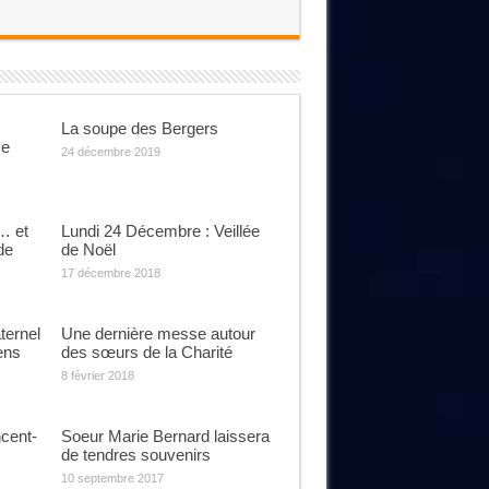
La soupe des Bergers
se
24 décembre 2019
… et
Lundi 24 Décembre : Veillée
de
de Noël
17 décembre 2018
ternel
Une dernière messe autour
ens
des sœurs de la Charité
8 février 2018
cent-
Soeur Marie Bernard laissera
de tendres souvenirs
10 septembre 2017