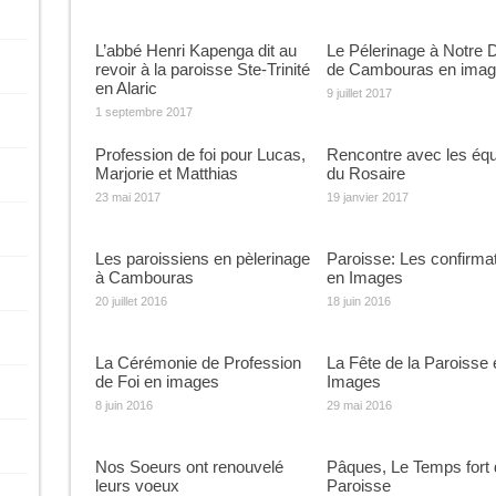
L’abbé Henri Kapenga dit au
Le Pélerinage à Notre
revoir à la paroisse Ste-Trinité
de Cambouras en ima
en Alaric
9 juillet 2017
1 septembre 2017
Profession de foi pour Lucas,
Rencontre avec les éq
Marjorie et Matthias
du Rosaire
23 mai 2017
19 janvier 2017
Les paroissiens en pèlerinage
Paroisse: Les confirma
à Cambouras
en Images
20 juillet 2016
18 juin 2016
La Cérémonie de Profession
La Fête de la Paroisse 
de Foi en images
Images
8 juin 2016
29 mai 2016
Nos Soeurs ont renouvelé
Pâques, Le Temps fort 
leurs voeux
Paroisse