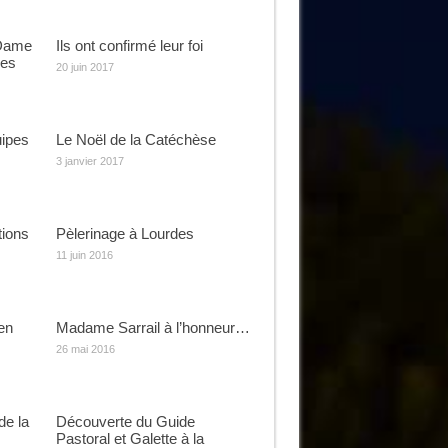
 Dame
Ils ont confirmé leur foi
ges
20 juin 2017
uipes
Le Noël de la Catéchèse
3 janvier 2017
tions
Pèlerinage à Lourdes
11 juin 2016
en
Madame Sarrail à l’honneur…
26 mai 2016
de la
Découverte du Guide
Pastoral et Galette à la