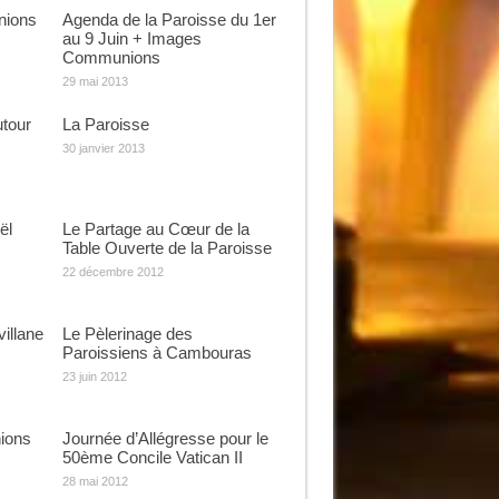
nions
Agenda de la Paroisse du 1er
au 9 Juin + Images
Communions
29 mai 2013
utour
La Paroisse
30 janvier 2013
ël
Le Partage au Cœur de la
Table Ouverte de la Paroisse
22 décembre 2012
illane
Le Pèlerinage des
Paroissiens à Cambouras
23 juin 2012
ions
Journée d’Allégresse pour le
50ème Concile Vatican II
28 mai 2012