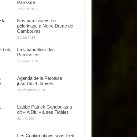
Paroisse
7 février 2016
 la
Nos paroissiens en
pèlerinage à Notre Dame de
Cambouras
3 juillet 2015
e Loto
La Chandeleur des
Paroissiens
11 février 2015
s
Agenda de la Paroisse
e
jusqu’au 4 Janvier
20 décembre 2014
,
L’abbé Patrick Gandoulas a
dit « A Diu » à ses Fidèles
28 août 2014
Les Confirmations sous l’œil