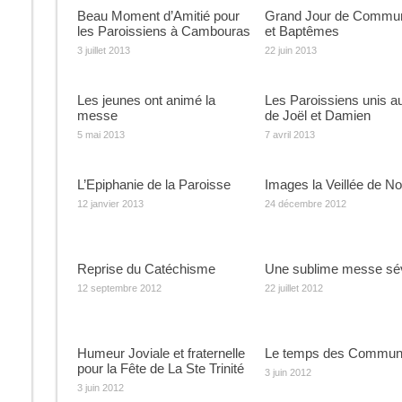
Beau Moment d’Amitié pour
Grand Jour de Commu
les Paroissiens à Cambouras
et Baptêmes
3 juillet 2013
22 juin 2013
Les jeunes ont animé la
Les Paroissiens unis a
messe
de Joël et Damien
5 mai 2013
7 avril 2013
L’Epiphanie de la Paroisse
Images la Veillée de No
12 janvier 2013
24 décembre 2012
Reprise du Catéchisme
Une sublime messe sév
12 septembre 2012
22 juillet 2012
Humeur Joviale et fraternelle
Le temps des Commun
pour la Fête de La Ste Trinité
3 juin 2012
3 juin 2012