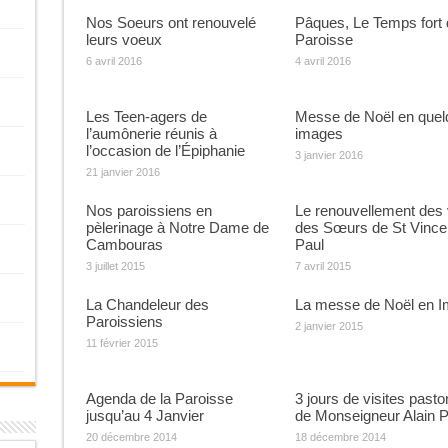
Nos Soeurs ont renouvelé
Pâques, Le Temps fort 
leurs voeux
Paroisse
6 avril 2016
4 avril 2016
Les Teen-agers de
Messe de Noël en quel
l’aumônerie réunis à
images
l’occasion de l’Épiphanie
3 janvier 2016
21 janvier 2016
Nos paroissiens en
Le renouvellement des
pèlerinage à Notre Dame de
des Sœurs de St Vince
Cambouras
Paul
3 juillet 2015
7 avril 2015
La Chandeleur des
La messe de Noël en 
Paroissiens
2 janvier 2015
11 février 2015
Agenda de la Paroisse
3 jours de visites pasto
jusqu’au 4 Janvier
de Monseigneur Alain P
20 décembre 2014
18 décembre 2014