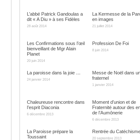
L’abbé Patrick Gandoulas a
La Kermesse de la Par
dit « A Diu » à ses Fidèles
en images
28 août 2014
21 juillet 2014
Les Confirmations sous l’œil
Profession De Foi
bienveillant de Mgr Alain
8 juin 2014
Planet
20 juin 2014
La paroisse dans la joie …
Messe de Noël dans un 
fraternel
24 janvier 2014
1 janvier 2014
Chaleureuse rencontre dans
Moment d’union et de
l’esprit Diaconia
Fraternité autour des e
de l’Aumônerie
6 décembre 2013
6 décembre 2013
La Paroisse prépare la
Rentrée du Catéchism
Toussaint
20 septembre 2013