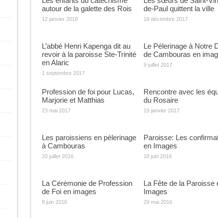
Les enfants du catéchisme
Les sœurs de Saint-Vin
autour de la galette des Rois
de-Paul quittent la ville
12 janvier 2018
18 décembre 2017
L’abbé Henri Kapenga dit au
Le Pélerinage à Notre
revoir à la paroisse Ste-Trinité
de Cambouras en ima
en Alaric
9 juillet 2017
1 septembre 2017
Profession de foi pour Lucas,
Rencontre avec les éq
Marjorie et Matthias
du Rosaire
23 mai 2017
19 janvier 2017
Les paroissiens en pèlerinage
Paroisse: Les confirma
à Cambouras
en Images
20 juillet 2016
18 juin 2016
La Cérémonie de Profession
La Fête de la Paroisse 
de Foi en images
Images
8 juin 2016
29 mai 2016