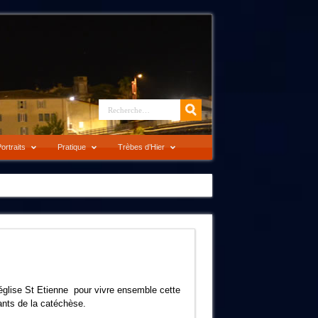
ortraits
Pratique
Trèbes d’Hier
’église St Etienne pour vivre ensemble cette
ants de la catéchèse.