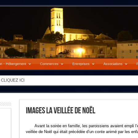
on – Hébergement
Commerces
Entreprises
Associations
P
-> CLIQUEZ ICI
Images La Veillée De Noël
Avant la soirée en famille, les paroissiens avaient empli l
veillée de Noël qui était précédée d’un conte animé par les enf