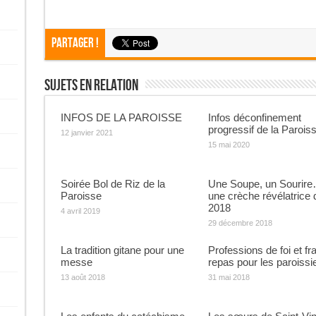
Partager !
Sujets En Relation
INFOS DE LA PAROISSE
Infos déconfinement
progressif de la Parois
12 janvier 2021
15 mai 2020
Soirée Bol de Riz de la
Une Soupe, un Sourire
Paroisse
une crèche révélatrice 
2018
4 avril 2019
29 décembre 2018
La tradition gitane pour une
Professions de foi et fra
messe
repas pour les paroissi
13 août 2018
31 mai 2018