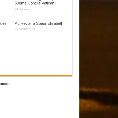
50ème Concile Vatican II
28 mai 2012
 des
Au Revoir à Soeur Elisabeth
25 octobre 2011
ermés.