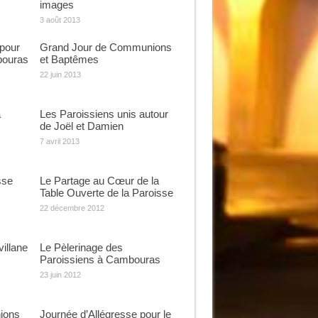
images
3 août 2013
pour
Grand Jour de Communions
bouras
et Baptêmes
22 juin 2013
a
Les Paroissiens unis autour
de Joël et Damien
7 avril 2013
sse
Le Partage au Cœur de la
Table Ouverte de la Paroisse
22 décembre 2012
illane
Le Pèlerinage des
Paroissiens à Cambouras
23 juin 2012
ions
Journée d’Allégresse pour le