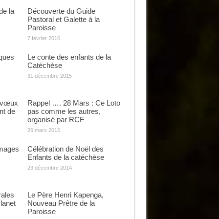
de la
Découverte du Guide
Pastoral et Galette à la
Paroisse
7 février 2016
ques
Le conte des enfants de la
Catéchèse
31 décembre 2015
 vœux
Rappel …. 28 Mars : Ce Loto
nt de
pas comme les autres,
organisé par RCF
26 mars 2015
Images
Célébration de Noël des
Enfants de la catéchèse
23 décembre 2014
rales
Le Père Henri Kapenga,
lanet
Nouveau Prêtre de la
Paroisse