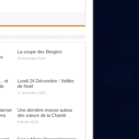
La soupe des Bergers
se
24 décembre 2019
… et
Lundi 24 Décembre : Veillée
de
de Noël
17 décembre 2018
ternel
Une dernière messe autour
ens
des sœurs de la Charité
8 février 2018