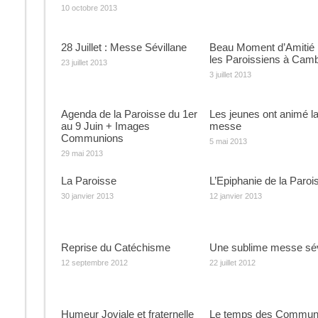
10 octobre 2013
28 Juillet : Messe Sévillane
Beau Moment d’Amitié 
les Paroissiens à Cam
23 juillet 2013
3 juillet 2013
Agenda de la Paroisse du 1er
Les jeunes ont animé l
au 9 Juin + Images
messe
Communions
5 mai 2013
29 mai 2013
La Paroisse
L’Epiphanie de la Paroi
30 janvier 2013
12 janvier 2013
Reprise du Catéchisme
Une sublime messe sév
12 septembre 2012
22 juillet 2012
Humeur Joviale et fraternelle
Le temps des Commun