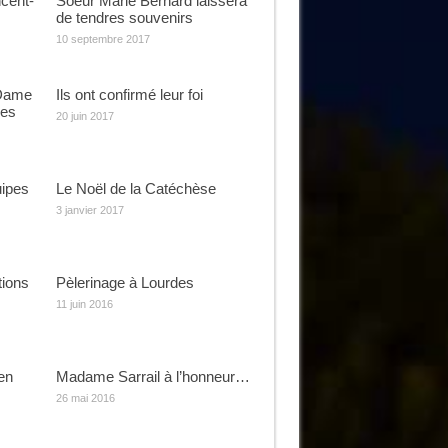
cent-
Soeur Marie Bernard laissera
de tendres souvenirs
10 septembre 2017
 Dame
Ils ont confirmé leur foi
ges
20 juin 2017
uipes
Le Noël de la Catéchèse
3 janvier 2017
tions
Pèlerinage à Lourdes
11 juin 2016
en
Madame Sarrail à l’honneur…
26 mai 2016