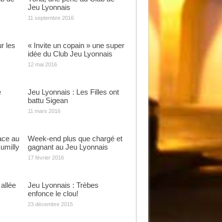
Jeu Lyonnais
11 septembre 2016
r les
« Invite un copain » une super
idée du Club Jeu Lyonnais
12 mai 2016
e
Jeu Lyonnais : Les Filles ont
battu Sigean
11 mars 2016
face au
Week-end plus que chargé et
umilly
gagnant au Jeu Lyonnais
17 février 2016
allée
Jeu Lyonnais : Trèbes
enfonce le clou!
23 décembre 2015