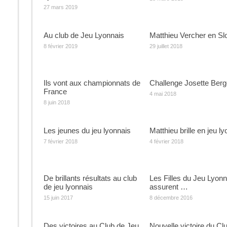
27 mars 2019
Au club de Jeu Lyonnais
Matthieu Vercher en Sl
8 février 2019
29 juillet 2018
Ils vont aux championnats de
Challenge Josette Berg
France
4 mai 2018
8 juin 2018
Les jeunes du jeu lyonnais
Matthieu brille en jeu l
7 février 2018
4 février 2018
De brillants résultats au club
Les Filles du Jeu Lyonn
de jeu lyonnais
assurent …
15 juin 2017
8 décembre 2016
Des victoires au Club de Jeu
Nouvelle victoire du Cl