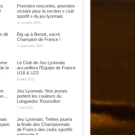
es
Première rencontre, première
!
victoire pour la section « club
sportif » du jeu lyonnais
21 octobre 2015
 dit
Big up à Benoit, sacré
Champion de France !
3 septembre 2015
omme
Le Club de Jeu Lyonnais
de la
accueillera l’Equipe de France
u
U18 & U23
8 juillet 2015
re
Jeu Lyonnais: Nos jeunes
son…
portent les couleurs du
Languedoc Roussillon
7 mai 2015
nais
Jeu Lyonnais: Trèbes jouera
pion
la finale des Championnats
de France des clubs sportifs
nationale 4