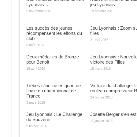
Lyonnais …
jeu Lyonnais
9 novembre 2016
19 octobre 2016
Les succès des jeunes
Jeu Lyonnais : Zoom su
récompensent les efforts du
filles
club
21 mai 2016
9 août 2016
Deux médailles de Bronze
Jeu Lyonnais : Nouvell
pour Benoît
victoire des Filles
16 avril 2016
16 mars 2016
Trèbes s’incline en quart de
Victoire du challenger 
finale du championnat de
rouleau compresseur R
France
24 février 2016
3 mars 2016
Jeu Lyonnais : Le Challenge
Josette Berger s’en est 
du Souvenir
11 janvier 2016
9 février 2016