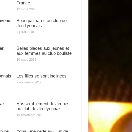
France
12 mars 2019
ovénie
Beau palmarès au club de
Jeu Lyonnais
4 juillet 2018
er
Belles places aux jeunes et
aux femmes au club bouliste
10 mars 2018
yonnais
Les filles se sont inclinées
2 novembre 2017
ais
Rassemblement de Jeunes
au club de Jeu lyonnais
19 novembre 2016
ub de
Yona, une perle au Club de