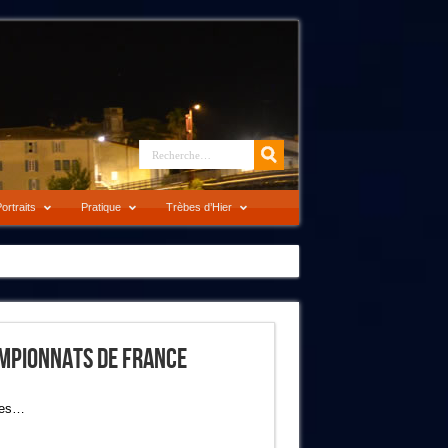
ortraits
Pratique
Trèbes d’Hier
ampionnats De France
les…