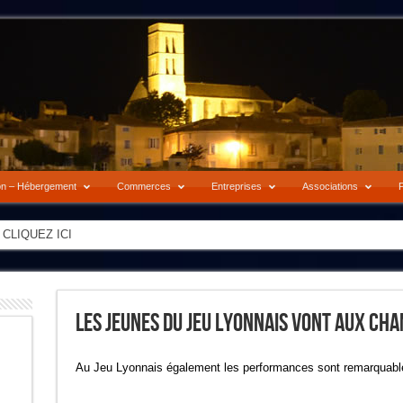
on – Hébergement
Commerces
Entreprises
Associations
P
-> CLIQUEZ ICI
Les Jeunes Du Jeu Lyonnais Vont Aux Ch
Au Jeu Lyonnais également les performances sont remarquab