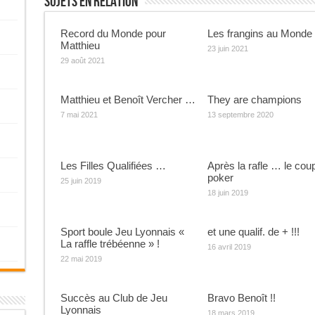
Sujets En Relation
Record du Monde pour
Les frangins au Monde
Matthieu
23 juin 2021
29 août 2021
Matthieu et Benoît Vercher …
They are champions
7 mai 2021
13 septembre 2020
Les Filles Qualifiées …
Après la rafle … le cou
poker
25 juin 2019
18 juin 2019
Sport boule Jeu Lyonnais «
et une qualif. de + !!!
La raffle trébéenne » !
16 avril 2019
22 mai 2019
Succès au Club de Jeu
Bravo Benoît !!
Lyonnais
18 mars 2019