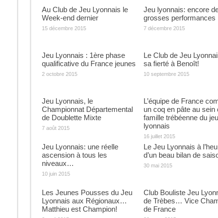
Au Club de Jeu Lyonnais le
Jeu lyonnais: encore d
Week-end dernier
grosses performances 
15 décembre 2015
7 décembre 2015
Jeu Lyonnais : 1ère phase
Le Club de Jeu Lyonnais
qualificative du France jeunes
sa fierté à Benoît!
2 octobre 2015
10 septembre 2015
Jeu Lyonnais, le
L’équipe de France c
Championnat Départemental
un coq en pâte au sein 
de Doublette Mixte
famille trébéenne du je
lyonnais
7 août 2015
16 juillet 2015
Jeu Lyonnais: une réelle
Le Jeu Lyonnais à l’heu
ascension à tous les
d’un beau bilan de sai
niveaux…
30 mai 2015
10 juin 2015
Les Jeunes Pousses du Jeu
Club Bouliste Jeu Lyon
Lyonnais aux Régionaux…
de Trèbes… Vice Cham
Matthieu est Champion!
de France