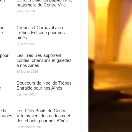
maternelle du Centre Ville
29 avril 2016
ier
Crêpes et Carnaval avec
re
Trèbes Entraide pour nos
aînés
26 mars 2016
 pour
Les Tres Bes apportent
contes, chansons et galettes
à nos Aînés
14 février 2016
Douceurs de Noël de Trèbes
e
Entraide pour nos Aînés
3 janvier 2016
e la
Les P’tits Bouts du Centre-
images
Ville avaient des cadeaux et
des chants pour nos Aînés
23 décembre 2015