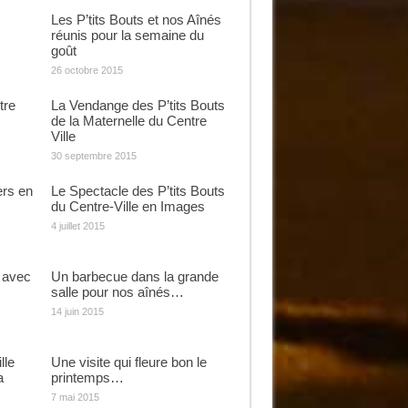
Les P’tits Bouts et nos Aînés
réunis pour la semaine du
goût
26 octobre 2015
tre
La Vendange des P’tits Bouts
de la Maternelle du Centre
Ville
30 septembre 2015
ers en
Le Spectacle des P’tits Bouts
du Centre-Ville en Images
4 juillet 2015
 avec
Un barbecue dans la grande
salle pour nos aînés…
14 juin 2015
lle
Une visite qui fleure bon le
a
printemps…
7 mai 2015