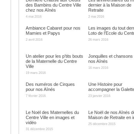
des Bambins du Centre Ville
dernier à la Maison de
chez nos Aînés
Retraite
4 mai 2016
2 mai 2016
Ambiance Cabaret pour nos
Les images du tout dern
Mamies et Papys
Loto de l’Ecole du Cent
2 avril 2016
26 mars 2016
Un atelier pour les p’tits bouts
Jonquilles et chansons
de la Maternelle du Centre
nos Aînés
Ville
16 mars 2016
19 mars 2016
Des numéros de Cirques
Une Histoire pour
pour nos Aînés
accompagner la Galett
7 février 2016
23 janvier 2016
Le Noël des Maternelles du
Le Noël de nos Aînés d
Centre Ville en images et
Maison de Retraite en 
vidéo
25 décembre 2015
31 décembre 2015