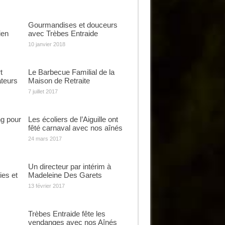
Gourmandises et douceurs
ien
avec Trèbes Entraide
10 janvier 2018
t
Le Barbecue Familial de la
ateurs
Maison de Retraite
7 juillet 2017
g pour
Les écoliers de l’Aiguille ont
fêté carnaval avec nos aînés
24 mars 2017
Un directeur par intérim à
es et
Madeleine Des Garets
13 février 2017
Trèbes Entraide fête les
vendanges avec nos Aînés