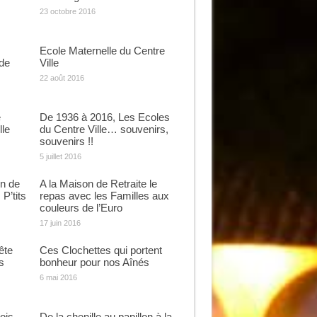
23 octobre 2016
Ecole Maternelle du Centre
 de
Ville
22 août 2016
e
De 1936 à 2016, Les Ecoles
lle
du Centre Ville… souvenirs,
souvenirs !!
5 juillet 2016
n de
A la Maison de Retraite le
P’tits
repas avec les Familles aux
couleurs de l’Euro
17 juin 2016
ête
Ces Clochettes qui portent
s
bonheur pour nos Aînés
6 mai 2016
ois
De la chenille au papillon à la