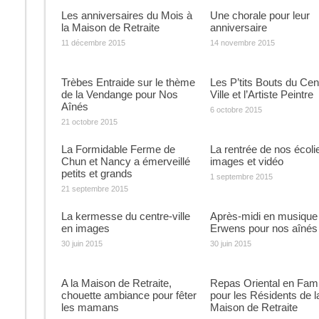
Les anniversaires du Mois à
Une chorale pour leur
la Maison de Retraite
anniversaire
11 décembre 2015
14 novembre 2015
Trèbes Entraide sur le thème
Les P’tits Bouts du Cen
de la Vendange pour Nos
Ville et l’Artiste Peintre
Aînés
6 octobre 2015
21 octobre 2015
La Formidable Ferme de
La rentrée de nos écoli
Chun et Nancy a émerveillé
images et vidéo
petits et grands
1 septembre 2015
21 septembre 2015
La kermesse du centre-ville
Après-midi en musique
en images
Erwens pour nos aînés
30 juin 2015
30 juin 2015
A la Maison de Retraite,
Repas Oriental en Fami
chouette ambiance pour fêter
pour les Résidents de l
les mamans
Maison de Retraite