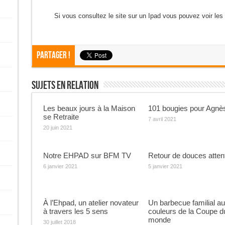
Si vous consultez le site sur un Ipad vous pouvez voir les
Partager !
Sujets En Relation
Les beaux jours à la Maison
101 bougies pour Agnès
se Retraite
7 avril 2021
20 juin 2021
Notre EHPAD sur BFM TV
Retour de douces atten
6 janvier 2021
5 janvier 2021
À l’Ehpad, un atelier novateur
Un barbecue familial a
à travers les 5 sens
couleurs de la Coupe d
monde
30 juillet 2018