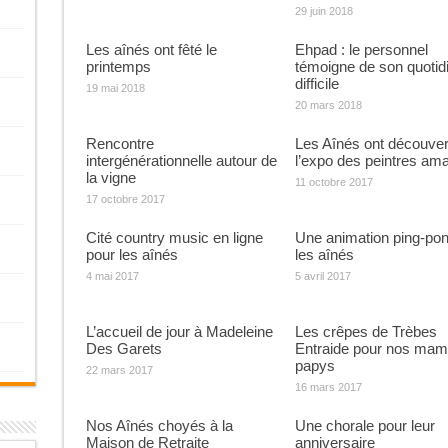
29 juin 2018
Les aînés ont fêté le
Ehpad : le personnel
printemps
témoigne de son quotid
difficile
19 mai 2018
20 mars 2018
Rencontre
Les Aînés ont découver
intergénérationnelle autour de
l’expo des peintres am
la vigne
11 octobre 2017
17 octobre 2017
Cité country music en ligne
Une animation ping-pon
pour les aînés
les aînés
4 mai 2017
5 avril 2017
L’accueil de jour à Madeleine
Les crêpes de Trèbes
Des Garets
Entraide pour nos mami
papys
22 mars 2017
16 mars 2017
Nos Aînés choyés à la
Une chorale pour leur
Maison de Retraite
anniversaire