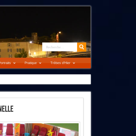
ortraits
Pratique
Trèbes d’Hier
nelle