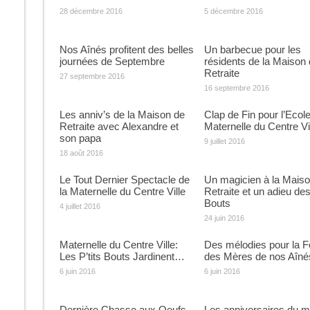
28 décembre 2016
5 décembre 2016
Nos Aînés profitent des belles
Un barbecue pour les
journées de Septembre
résidents de la Maison
Retraite
27 septembre 2016
16 septembre 2016
Les anniv’s de la Maison de
Clap de Fin pour l’Ecol
Retraite avec Alexandre et
Maternelle du Centre Vi
son papa
9 juillet 2016
18 août 2016
Le Tout Dernier Spectacle de
Un magicien à la Maiso
la Maternelle du Centre Ville
Retraite et un adieu des 
Bouts
4 juillet 2016
24 juin 2016
Maternelle du Centre Ville:
Des mélodies pour la F
Les P’tits Bouts Jardinent…
des Mères de nos Aîné
6 juin 2016
6 juin 2016
Dernière Chasse aux Oeufs
Les anniversaires du m