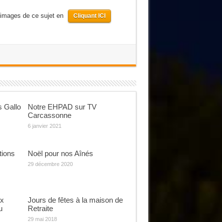
 images de ce sujet en
Cliquant ICI
 Gallo
Notre EHPAD sur TV
Carcassonne
6 janvier 2021
tions
Noël pour nos Aînés
29 décembre 2020
ux
Jours de fêtes à la maison de
u
Retraite
29 mai 2018