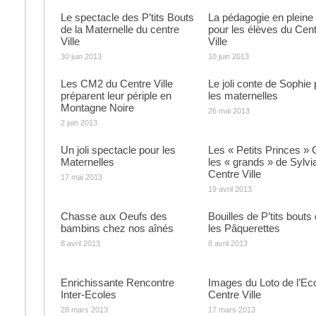
Le spectacle des P’tits Bouts
La pédagogie en pleine
de la Maternelle du centre
pour les élèves du Cen
Ville
Ville
30 juin 2013
10 juin 2013
Les CM2 du Centre Ville
Le joli conte de Sophie 
préparent leur périple en
les maternelles
Montagne Noire
26 mai 2013
2 juin 2013
Un joli spectacle pour les
Les « Petits Princes »
Maternelles
les « grands » de Sylvi
Centre Ville
17 mai 2013
19 avril 2013
Chasse aux Oeufs des
Bouilles de P’tits bouts
bambins chez nos aînés
les Pâquerettes
8 avril 2013
8 avril 2013
Enrichissante Rencontre
Images du Loto de l’Ec
Inter-Ecoles
Centre Ville
28 mars 2013
17 mars 2013