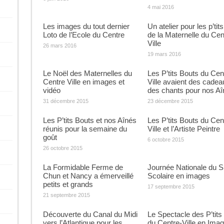
4 mai 2016
Les images du tout dernier
Un atelier pour les p’tit
Loto de l’Ecole du Centre
de la Maternelle du Cen
Ville
26 mars 2016
19 mars 2016
Le Noël des Maternelles du
Les P’tits Bouts du Cen
Centre Ville en images et
Ville avaient des cadea
vidéo
des chants pour nos Aî
31 décembre 2015
23 décembre 2015
Les P’tits Bouts et nos Aînés
Les P’tits Bouts du Cen
réunis pour la semaine du
Ville et l’Artiste Peintre
goût
6 octobre 2015
26 octobre 2015
La Formidable Ferme de
Journée Nationale du S
Chun et Nancy a émerveillé
Scolaire en images
petits et grands
17 septembre 2015
21 septembre 2015
Découverte du Canal du Midi
Le Spectacle des P’tits
vers l’Atlantique pour les
du Centre-Ville en Ima