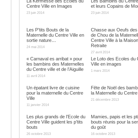
La Kermesse des Ecoles du
Les Bambins du Centre 
Centre Ville en Images
et leurs Copains de Mo
23 juin 2014
23 juin 2014
Les P’tits Bouts de la
Chasse aux Oeufs des
Maternelle du Centre Ville en
de Chou de la Maternel
sortie nature…
Centre Ville à la Maiso
Retraite
24 mai 2014
27 avril 2014
« Carnaval es arribat » pour
Le Loto des Ecoles du 
les bambins des Maternelles
Ville en images
du Centre ville et de l’Aiguille
1 mars 2014
11 avril 2014
Un épatant livre de cuisine
Fête de Noël des bamb
pour la maternelle du Centre
la Maternelle du Centre 
Ville
21 décembre 2013
11 janvier 2014
Les plus grands de l’Ecole du
Mamies, papis et les pti
Centre Ville guident les p’tits
bouts réunis pour la s
bouts
du goût
26 octobre 2013
16 octobre 2013