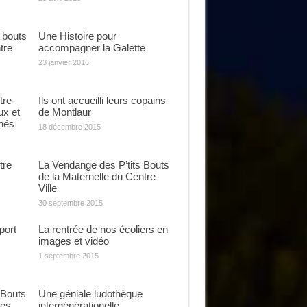
s bouts
Une Histoire pour
tre
accompagner la Galette
23 janvier 2016
tre-
Ils ont accueilli leurs copains
ux et
de Montlaur
nés
18 décembre 2015
tre
La Vendange des P’tits Bouts
de la Maternelle du Centre
Ville
30 septembre 2015
port
La rentrée de nos écoliers en
images et vidéo
1 septembre 2015
 Bouts
Une géniale ludothèque
ges
intergénérationelle