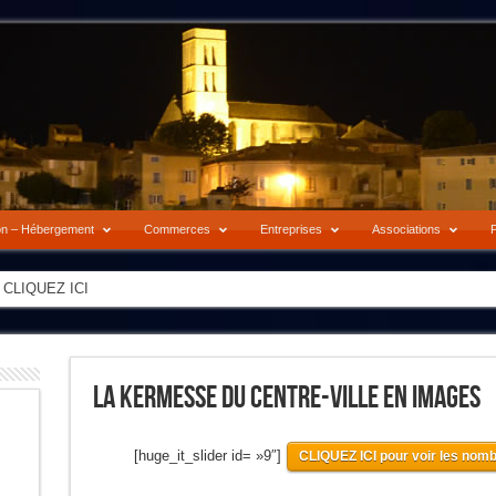
on – Hébergement
Commerces
Entreprises
Associations
P
-> CLIQUEZ ICI
La Kermesse Du Centre-Ville En Images
[huge_it_slider id= »9″]
CLIQUEZ ICI pour voir les nomb