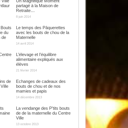
Ville
Un Magnifique Moment
ntlaur
partagé à la Maison de
Retraite…
8 juin 2014
 Bouts
Le temps des Pâquerettes
le du
avec les bouts de chou de la
n de
Maternelle
14 avril 2014
Centre
L’élevage et l’équilibre
alimentaire expliqués aux
élèves
21 février 2014
ins de
Echanges de cadeaux des
Ville
bouts de chou et de nos
mamies et papis
14 décembre 2013
ts
La vendange des P’tits bouts
emaine
de de la maternelle du Centre
Ville
13 octobre 2013