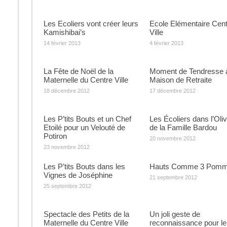
Les Ecoliers vont créer leurs
Ecole Elémentaire Cent
Kamishibai’s
Ville
14 février 2013
4 février 2013
La Fête de Noël de la
Moment de Tendresse à
Maternelle du Centre Ville
Maison de Retraite
18 décembre 2012
17 décembre 2012
Les P’tits Bouts et un Chef
Les Écoliers dans l’Oliv
Etoilé pour un Velouté de
de la Famille Bardou
Potiron
20 novembre 2012
23 novembre 2012
Les P’tits Bouts dans les
Hauts Comme 3 Pomm
Vignes de Joséphine
21 septembre 2012
25 septembre 2012
Spectacle des Petits de la
Un joli geste de
Maternelle du Centre Ville
reconnaissance pour le