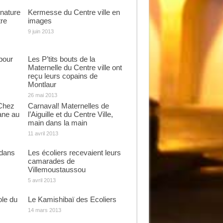
 nature
Kermesse du Centre ville en
tre
images
9 juin 2013
pour
Les P’tits bouts de la
Maternelle du Centre ville ont
reçu leurs copains de
Montlaur
26 mai 2013
 Chez
Carnaval! Maternelles de
ane au
l’Aiguille et du Centre Ville,
main dans la main
11 avril 2013
 dans
Les écoliers recevaient leurs
camarades de
Villemoustaussou
5 avril 2013
ole du
Le Kamishibaï des Ecoliers
14 mars 2013