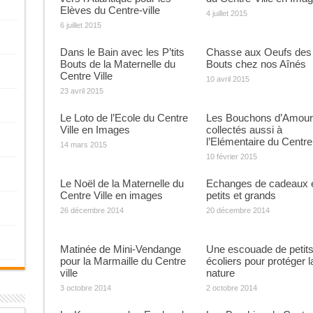
Elèves du Centre-ville
4 juillet 2015
6 juillet 2015
Dans le Bain avec les P’tits
Chasse aux Oeufs des P
Bouts de la Maternelle du
Bouts chez nos Aînés
Centre Ville
10 avril 2015
23 avril 2015
Le Loto de l’Ecole du Centre
Les Bouchons d’Amour
Ville en Images
collectés aussi à
l’Elémentaire du Centre 
14 mars 2015
10 février 2015
Le Noël de la Maternelle du
Echanges de cadeaux 
Centre Ville en images
petits et grands
26 décembre 2014
20 décembre 2014
Matinée de Mini-Vendange
Une escouade de petit
pour la Marmaille du Centre
écoliers pour protéger l
ville
nature
3 octobre 2014
2 octobre 2014