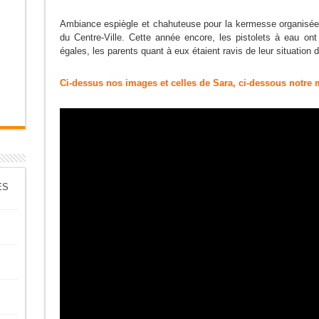
Ambiance espiègle et chahuteuse pour la kermesse organisée 
du Centre-Ville. Cette année encore, les pistolets à eau ont 
égales, les parents quant à eux étaient ravis de leur situation
Ci-dessus nos images et celles de Sara, ci-dessous notre
ES