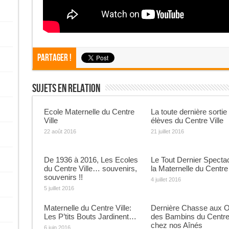
Partager !
Sujets En Relation
Ecole Maternelle du Centre
La toute dernière sortie
Ville
élèves du Centre Ville
22 août 2016
21 juillet 2016
De 1936 à 2016, Les Ecoles
Le Tout Dernier Specta
du Centre Ville… souvenirs,
la Maternelle du Centre 
souvenirs !!
4 juillet 2016
5 juillet 2016
Maternelle du Centre Ville:
Dernière Chasse aux 
Les P’tits Bouts Jardinent…
des Bambins du Centre 
chez nos Aînés
6 juin 2016