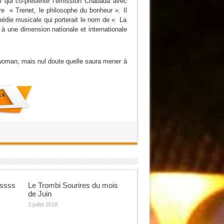
i qui co-présente l’émission Chabada avec
e « Trenet, le philosophe du bonheur ». Il
médie musicale qui porterait le nom de « La
st à une dimension nationale et internationale
erwoman, mais nul doute quelle saura mener à
ssss
Le Trombi Sourires du mois
de Juin
2 juillet 2018