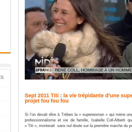
ES
Sept 2011 Titi : la vie trépidante d’une 
projet fou fou fou
Si l’on devait élire à Trèbes la « superwoman » qui mène une v
professionnalisme et vie de famille, Isabelle Coll-Alberti 
« Titi », monterait sans nul doute sur la première marche du 