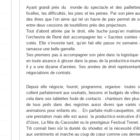
Ayant grandi près du monde du spectacle et des paillette
ficelles, les difficultés, les joies et les peines. Par son père au
des êtres que l’on aime qui tel un havre de paix permet de se
entre deux cessions de tourbillons près des projecteurs.
Tout d’abord attirée par le droit, elle buche jusqu’en maitr
l’orchestre de René doit accompagner les « Sacrées soirées »
cotés. Elle s’investie tant, qu’en fait elle passe mi semaine 
ramasse une belle gamelle.
Ses premiers pas à accompagner son père dans la logistique e
en toute aisance à glisser dans la peau de la productrice-tourn
il y a une dizaine d’années. Ses années de droit représentant
négociations de contrats.
Depuis elle négocie, fournit, programme, organise toutes s
collent parfaitement aux souhaits, besoins et budgets de villes
cela dans ses tablettes foule de contacts : chanteurs des plus
de tous poils dans des registres aussi divers que variés 
animations pour enfants etc… En parfaite multi-casquettes, elle
une prestation mais elle est aussi la productrice exécutive 
d’Uzes, La fête du Cassoulet ou le prestigieux Festival Trenet.
Titi connait bien sûr la dureté du showbiz et la nécessité d’
aux sentiments et marche au coup de cœur comme ces derniers