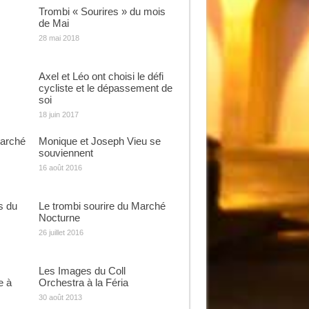
Trombi « Sourires » du mois
de Mai
28 mai 2018
Axel et Léo ont choisi le défi
cycliste et le dépassement de
soi
18 juin 2017
Marché
Monique et Joseph Vieu se
souviennent
16 août 2016
s du
Le trombi sourire du Marché
Nocturne
26 juillet 2016
Les Images du Coll
e à
Orchestra à la Féria
30 août 2013