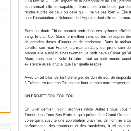
« La famille » . Cet aspect de la personnalité de Titi , prendr
plan amical, elle est capable, même si elle a du boulot par-des
rendre auprès de celui ou celle qui « ne va pas bien ». Elle
pour l’association « Solarium de l’Espoir » dont elle est la marr
Sans nul doute Titi ne pourrait tenir dans ces rythmes effrénés,
sang, le clan Coll (dans le meilleur sens du terme) auprès du
de grandes doses d’amour et de tendresse. Dans la maison 
Lorette, son mari Franck, sa maman Jany qui prend soin de
Manon elle aussi businesswoman, le petit neveu César (qu’ell
Alain, sans oublier Kéké la tatie : tout ce petit monde cons
existence aussi crucial que l’air quelle respire.
Avec un tel bilan de tant d’énergie, de don de soi, de disponibi
à Trèbes, en tout cas Titi obtient haut la main notre respect e
UN PROJET FOU FOU FOU
En juillet dernier ( voir : archives infos/ Juillet ) nous vo
Trenet dans Tous Ses Etats » qu’a présenté le Grand Orchestre
volée qui a suscité une approbation unanime. Un homme a tout 
performance des chanteurs et des musiciens, à tel point qu