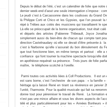
Depuis le début de l’été, c’est un calendrier de folie que notre
dernier week-end d’aout une seule interrogation s’impose : com
Le jeudi c’est à Carcassonne dans les coulisses du Grand Orc
là Philippe Corti et Chico et les Gypsies, que l’on pouvait la 
répé à Trèbes aux cotés des musiciens qui travaillaient le spe
Là elle se préoccupait de la bonne organisation, tout était calé
et départs des artistes (Fabienne Thibeault, Joyce Jonath
simplement aussi du bien-être de chacun qui compte tant pou
direction Castelnaudary où elle se devait d’être présente à la
c’est à Narbonne qu’elle s’assurait du bon déroulement du Fe
que tout fonctionne bien, en même temps et partout : elle a
confiance qui font tourner la machine spectacle lorsqu’elle doi
en apothéose requérait sa présence. Trois jours de folie parf
maître, le téléphone scotché à l’oreille.
Parmi toutes ces activités liées à Coll Productions. Il est un
est sans borne, c’est l’orchestre de son papa : « la famille
héritage qu’a laissé René en tirant sa révérence en janvier 2
l’unité, l’harmonie. Pour la qualité musicale qui fait sa renomm
donne tout pour pérenniser le travail de René. La formation 
n’est pas une mince affaire et sous les divers aspects de l’a
télé et plus particulièrement pour les « Années Bonheurs » i