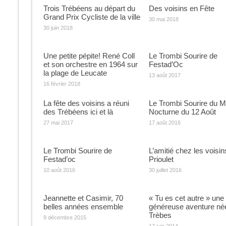
Trois Trébéens au départ du
Des voisins en Fête
Grand Prix Cycliste de la ville
30 mai 2018
30 juin 2018
Une petite pépite! René Coll
Le Trombi Sourire de
et son orchestre en 1964 sur
Festad’Oc
la plage de Leucate
13 août 2017
16 février 2018
La fête des voisins a réuni
Le Trombi Sourire du 
des Trébéens ici et là
Nocturne du 12 Août
27 mai 2017
17 août 2016
Le Trombi Sourire de
L’amitié chez les voisin
Festad’oc
Prioulet
10 août 2016
30 juillet 2016
Jeannette et Casimir, 70
« Tu es cet autre » une
belles années ensemble
généreuse aventure né
Trèbes
9 décembre 2015