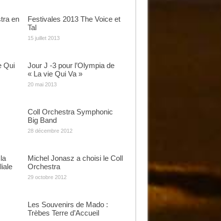
tra en
Festivales 2013 The Voice et
Tal
15 juillet 2013
e Qui
Jour J -3 pour l’Olympia de
« La vie Qui Va »
20 mai 2013
Coll Orchestra Symphonic
Big Band
28 décembre 2012
la
Michel Jonasz a choisi le Coll
iale
Orchestra
29 octobre 2012
Les Souvenirs de Mado :
Trèbes Terre d’Accueil