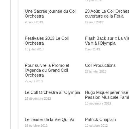
17 juin 2014
Une Sacrée journée du Coll
29 Août: Le Coll Orches
Orchestra
ouverture de la Féria
28 août 2013
27 août 2013
Festivales 2013 Le Coll
Flash Back sur « La Vi
Orchestra
Va » à l’Olympia
15 juillet 2013
2 juin 2013
Pour suivre la Promo et
Coll Productions
l’Agenda du Grand Coll
27 janvier 2013
Orchestra
22 avril 2013
Le Coll Orchestra à l’Olympia
Hugo Miquel pérennise 
Passion Musicale Famil
15 décembre 2012
10 novembre 2012
Le Teaser de la Vie Qui Va
Patrick Chaplain
15 octobre 2012
10 octobre 2012