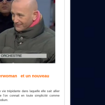
superwoman et un nouveau
ie trépidante dans laquelle elle sait allier
que l’on connait en toute simplicité comme
podium.