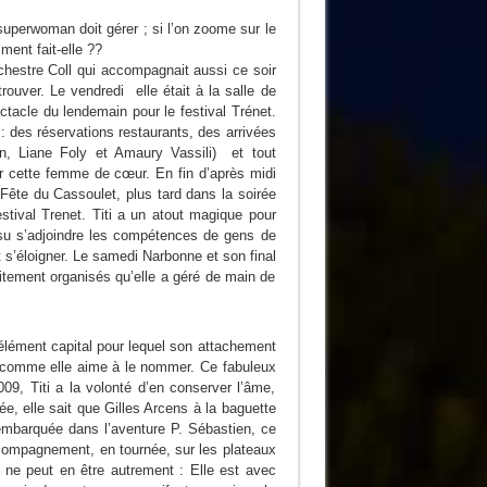
 superwoman doit gérer ; si l’on zoome sur le
ment fait-elle ??
hestre Coll qui accompagnait aussi ce soir
trouver. Le vendredi elle était à la salle de
ctacle du lendemain pour le festival Trénet.
 : des réservations restaurants, des arrivées
an, Liane Foly et Amaury Vassili) et tout
r cette femme de cœur. En fin d’après midi
 Fête du Cassoulet, plus tard dans la soirée
stival Trenet. Titi a un atout magique pour
 su s’adjoindre les compétences de gens de
t s’éloigner. Le samedi Narbonne et son final
aitement organisés qu’elle a géré de main de
 élément capital pour lequel son attachement
 » comme elle aime à le nommer. Ce fabuleux
009, Titi a la volonté d’en conserver l’âme,
ée, elle sait que Gilles Arcens à la baguette
embarquée dans l’aventure P. Sébastien, ce
ccompagnement, en tournée, sur les plateaux
l ne peut en être autrement : Elle est avec