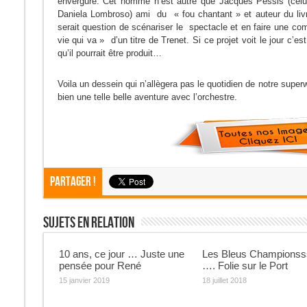
envergure. Cet homme n’est autre que Jacques Pessis (celu
Daniela Lombroso) ami du « fou chantant » et auteur du livr
serait question de scénariser le spectacle et en faire une co
vie qui va » d’un titre de Trenet. Si ce projet voit le jour c’e
qu’il pourrait être produit…
Voila un dessein qui n’allègera pas le quotidien de notre sup
bien une telle belle aventure avec l’orchestre.
Partager !
Sujets En Relation
10 ans, ce jour … Juste une
Les Bleus Championss
pensée pour René
…. Folie sur le Port
15 janvier 2019
18 juillet 2018