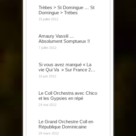
Trèbes > St Domingue … St
Domingue > Trèbes
15 juillet 2012
Amaury Vassili …
Absolument Somptueux !!
7 juillet 2012
Si vous avez manqué « La
vie Qui Va » Sur France 2…
16 juin 2012
Le Coll Orchestra avec Chico
et les Gypsies en répé
24 mai 2012
Le Grand Orchestre Coll en
République Dominicaine
29 mars 2012