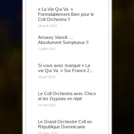
« La Vie Qui Va »
Formidablement Bien pour le
Coll Orchestra !!
18 août 2012
Amaury Vassili …
Absolument Somptueux !!
7 juillet 2012
Si vous avez manqué « La
vie Qui Va » Sur France 2…
16 juin 2012
Le Coll Orchestra avec Chico
et les Gypsies en répé
24 mai 2012
Le Grand Orchestre Coll en
République Dominicaine
29 mars 2012