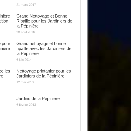
21 mars 2017
inière
Grand Nettoyage et Bonne
ition
Ripaille pour les Jardiniers de
la Pépinière
30 août 2016
é pour
Grand nettoyage et bonne
inière
ripaille avec les Jardiniers de
la Pépinière
6 juin 2014
c les
Nettoyage printanier pour les
re
Jardiniers de la Pépinière
12 mai 2013
Jardins de la Pépinière
6 février 2013