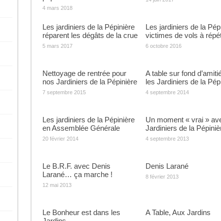
4 mars 2018
Les jardiniers de la Pépinière
Les jardiniers de la Pép
réparent les dégâts de la crue
victimes de vols à répét
5 mars 2017
6 octobre 2016
Nettoyage de rentrée pour
A table sur fond d’amiti
nos Jardiniers de la Pépinière
les Jardiniers de la Pép
7 septembre 2015
4 septembre 2014
Les jardiniers de la Pépinière
Un moment « vrai » ave
en Assemblée Générale
Jardiniers de la Pépiniè
20 février 2014
4 septembre 2013
Le B.R.F. avec Denis
Denis Larané
Larané… ça marche !
8 février 2013
12 mai 2013
Le Bonheur est dans les
A Table, Aux Jardins
Jardins