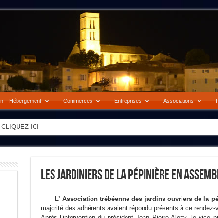
on – Hébergement
Commerces
Entreprises
Associations
P
-> CLIQUEZ ICI
Les Jardiniers De La Pépinière En Assem
L’ Association trébéenne des jardins ouvriers de la pé
majorité des adhérents avaient répondu présents à ce rendez-
Après l’intervention du président Jean Pierre Alozy, le vice pr