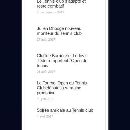
Le Tennis club s’adapte et
reste combatif
25 septembre 2017
Julien Dhooge nouveau
moniteur du Tennis club
27 août 2017
Clotilde Barrière et Ludovic
Tédo remportent l’Open de
tennis
21 août 2017
Le Tournoi Open du Tennis
Club débute la semaine
prochaine
16 juin 2017
Soirée amicale au Tennis club
4 avril 2017