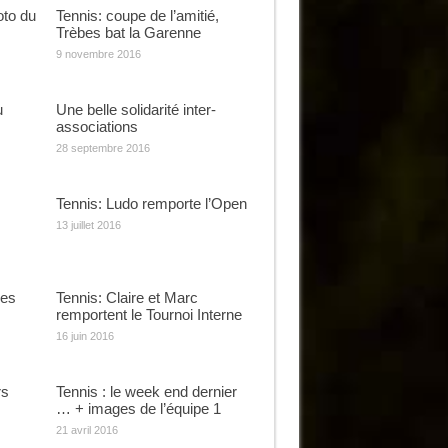
oto du
Tennis: coupe de l’amitié,
Trèbes bat la Garenne
9 novembre 2016
u
Une belle solidarité inter-
associations
28 septembre 2016
Tennis: Ludo remporte l’Open
13 juillet 2016
ses
Tennis: Claire et Marc
remportent le Tournoi Interne
16 juin 2016
rs
Tennis : le week end dernier
… + images de l’équipe 1
21 avril 2016