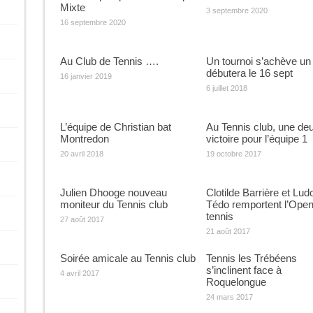
Mixte
3 septembre 2020
16 septembre 2020
Au Club de Tennis ….
Un tournoi s’achève un
débutera le 16 sept
16 janvier 2019
6 juillet 2018
L’équipe de Christian bat
Au Tennis club, une de
Montredon
victoire pour l’équipe 1
20 avril 2018
19 octobre 2017
Julien Dhooge nouveau
Clotilde Barrière et Lud
moniteur du Tennis club
Tédo remportent l’Open
tennis
27 août 2017
21 août 2017
Soirée amicale au Tennis club
Tennis les Trébéens
s’inclinent face à
4 avril 2017
Roquelongue
24 mars 2017