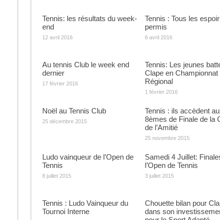
Tennis: les résultats du week-
Tennis : Tous les espoi
end
permis
12 avril 2016
6 avril 2016
Au tennis Club le week end
Tennis: Les jeunes batt
dernier
Clape en Championnat
Régional
17 février 2016
1 février 2016
Noël au Tennis Club
Tennis : ils accèdent a
8èmes de Finale de la
25 décembre 2015
de l’Amitié
25 novembre 2015
Ludo vainqueur de l’Open de
Samedi 4 Juillet: Finale
Tennis
l’Open de Tennis
8 juillet 2015
3 juillet 2015
Tennis : Ludo Vainqueur du
Chouette bilan pour Cla
Tournoi Interne
dans son investisseme
pour le Sport Adapté