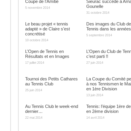
Coupe de l’Amitié
Sieurac succède à Arn
Gounelle
5 novembre 2014
31 octobre 2014
Le beau projet « tennis
Des images du Club de
adapté » de Claire s’est
Tennis dans les années
concrétisé
5 septembre 2014
10 octobre 2014
L’Open de Tennis en
L’Open du Club de Ten
Résultats et en Images
c’est parti !!
17 juillet 2014
27 juin 2014
Tournoi des Petits Cathares
La Coupe du Comité p
au Tennis Club
à nos Tennismen le Mai
en 1ère Division
25 juin 2014
13 juin 2014
Au Tennis Club le week-end
Tennis: l’équipe 1ère d
dernier…
en 2ème division
22 mai 2014
14 avril 2014