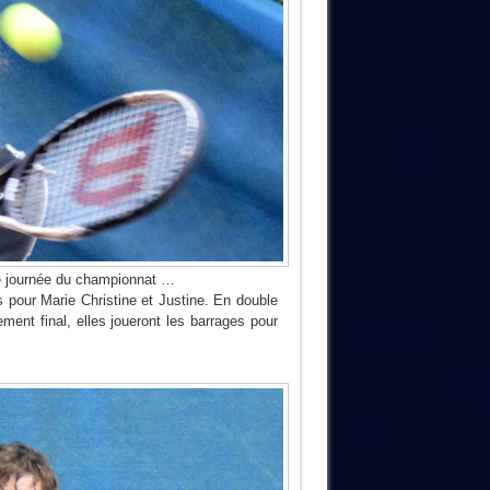
ère journée du championnat …
 pour Marie Christine et Justine. En double
ment final, elles joueront les barrages pour