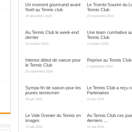
Un moment gourmand avant
Le Trombi-Sourire du L
Noël au Tennis club
Tennis Club
25 décembre 2016
22 novembre 2016
Au Tennis Club le week-end
Une team combative a
dernier
Tennis Club
14 octobre 2016
4 octobre 2016
Intense début de saison pour
Reprise au Tennis Club
le Tennis Club
2 septembre 2016
28 septembre 2016
Sympa fin de saison pour les
Le Tennis Club a reçu 
jeunes tennismen
Partenaires
29 juin 2016
22 juin 2016
Le Vide Grenier du Tennis en
Au Tennis Club ces jou
images
derniers …
12 juin 2016
11 mai 2016