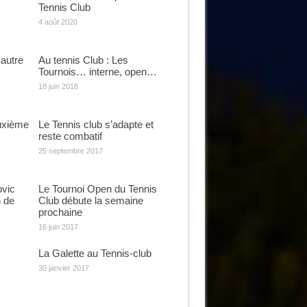
Tennis Club
4 août 2020
 autre
Au tennis Club : Les
Tournois… interne, open…
18 juin 2018
uxième
Le Tennis club s’adapte et
reste combatif
25 septembre 2017
ovic
Le Tournoi Open du Tennis
 de
Club débute la semaine
prochaine
16 juin 2017
La Galette au Tennis-club
30 janvier 2017