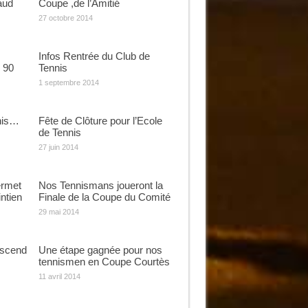
aud
Coupe ,de l’Amitié
27 octobre 2014
Infos Rentrée du Club de
 90
Tennis
1 septembre 2014
nis…
Fête de Clôture pour l’Ecole
de Tennis
27 juin 2014
ermet
Nos Tennismans joueront la
ntien
Finale de la Coupe du Comité
29 mai 2014
escend
Une étape gagnée pour nos
tennismen en Coupe Courtès
11 avril 2014