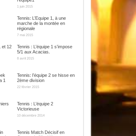
1 juin 2015
Tennis: L’Equipe 1, à une
marche de la montée en
régionale
7 mai 2015
 et 12
Tennis : L’équipe 1 s’impose
5/1 aux Acacias.
8 avril 2015
eek
Tennis: l’équipe 2 se hisse en
a 1
2ème division
22 février 2015
niers
Tennis : L’équipe 2
Victorieuse
10 décembre 2014
in
Tennis Match Décisif en