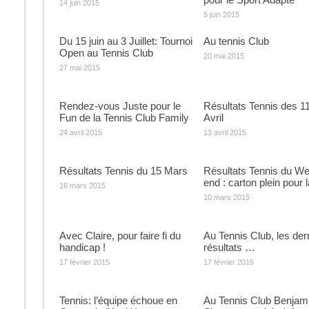
14 juin 2015
5 juin 2015
Du 15 juin au 3 Juillet: Tournoi
Au tennis Club
Open au Tennis Club
20 mai 2015
27 mai 2015
Rendez-vous Juste pour le
Résultats Tennis des 11
Fun de la Tennis Club Family
Avril
24 avril 2015
13 avril 2015
Résultats Tennis du 15 Mars
Résultats Tennis du W
end : carton plein pour l
16 mars 2015
10 mars 2015
Avec Claire, pour faire fi du
Au Tennis Club, les der
handicap !
résultats …
17 février 2015
17 février 2015
Tennis: l’équipe échoue en
Au Tennis Club Benjam