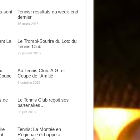
rs sont
Tennis: résultats du week-end
dernier
15 mars 2016
ent La
Le Trombi-Sourire du Loto du
Tennis Club
29 janvier 2016
ux
Au Tennis Club: A.G. et
 Coupe
Coupe de l’Amitié
6 octobre 2015
s de
Le Tennis Club reçoit ses
partenaires…
26 juin 2015
ire
Tennis: La Montée en
nt
Régionale échappe à
l’équipe1