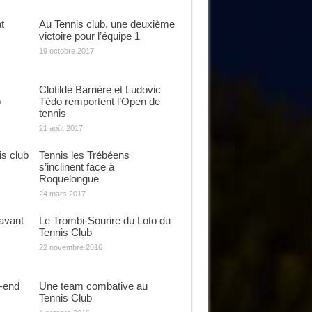
t
Au Tennis club, une deuxième
victoire pour l’équipe 1
19 octobre 2017
Clotilde Barrière et Ludovic
b
Tédo remportent l’Open de
tennis
21 août 2017
is club
Tennis les Trébéens
s’inclinent face à
Roquelongue
24 mars 2017
avant
Le Trombi-Sourire du Loto du
Tennis Club
22 novembre 2016
-end
Une team combative au
Tennis Club