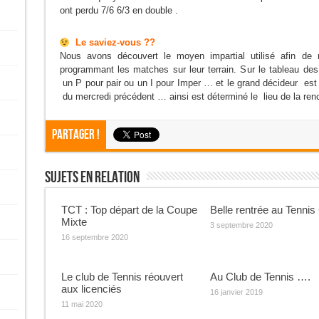
ont perdu 7/6 6/3 en double .
Le saviez-vous ??
Nous avons découvert le moyen impartial utilisé afin de n
programmant les matches sur leur terrain. Sur le tableau des 
un P pour pair ou un I pour Imper … et le grand décideur est
du mercredi précédent … ainsi est déterminé le lieu de la renc
Partager !
Sujets En Relation
TCT : Top départ de la Coupe
Belle rentrée au Tennis
Mixte
3 septembre 2020
16 septembre 2020
Le club de Tennis réouvert
Au Club de Tennis ….
aux licenciés
16 janvier 2019
11 mai 2020