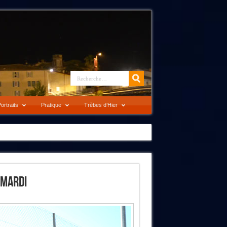
ortraits
Pratique
Trèbes d’Hier
 Mardi