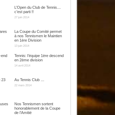
L’Open du Club de Tennis…
c’est parti !!
27 juin 2014
ares
La Coupe du Comité permet
à nos Tennismen le Maintien
en 1ère Division
13 juin 2014
-end
Tennis: l’équipe 1ère descend
en 2ème division
14 avril 2014
u 23
Au Tennis Club …
22 mars 2014
ieuses
Nos Tennismen sortent
honorablement de la Coupe
de l’Amitié