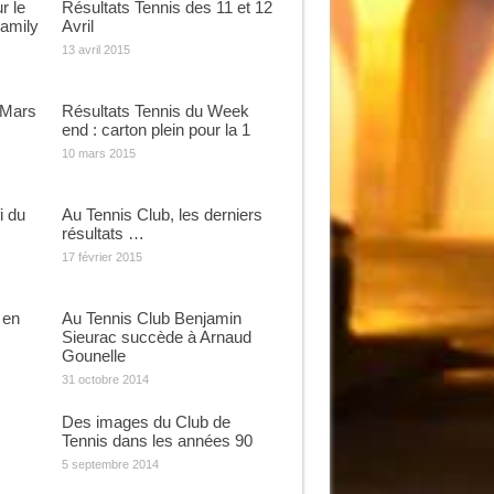
r le
Résultats Tennis des 11 et 12
Family
Avril
13 avril 2015
 Mars
Résultats Tennis du Week
end : carton plein pour la 1
10 mars 2015
i du
Au Tennis Club, les derniers
résultats …
17 février 2015
 en
Au Tennis Club Benjamin
Sieurac succède à Arnaud
Gounelle
31 octobre 2014
Des images du Club de
Tennis dans les années 90
5 septembre 2014