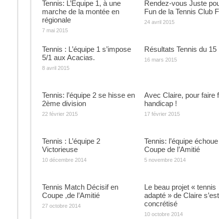
Tennis: L’Equipe 1, à une
Rendez-vous Juste pou
marche de la montée en
Fun de la Tennis Club 
régionale
24 avril 2015
7 mai 2015
Tennis : L’équipe 1 s’impose
Résultats Tennis du 15
5/1 aux Acacias.
16 mars 2015
8 avril 2015
Tennis: l’équipe 2 se hisse en
Avec Claire, pour faire f
2ème division
handicap !
22 février 2015
17 février 2015
Tennis : L’équipe 2
Tennis: l’équipe échoue
Victorieuse
Coupe de l’Amitié
10 décembre 2014
5 novembre 2014
Tennis Match Décisif en
Le beau projet « tennis
Coupe ,de l’Amitié
adapté » de Claire s’est
concrétisé
27 octobre 2014
10 octobre 2014