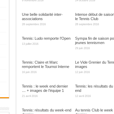
9 novembre 2016
14 octobre 2016
Une belle solidarité inter-
Intense début de saiso
associations
le Tennis Club
28 septembre 2016
28 septembre 2016
Tennis: Ludo remporte l’Open
Sympa fin de saison po
jeunes tennismen
13 juillet 2016
29 juin 2016
Tennis: Claire et Marc
Le Vide Grenier du Ten
remportent le Tournoi Interne
images
16 juin 2016
12 juin 2016
Tennis : le week end dernier
Tennis: les résultats d
… + images de l’équipe 1
end
21 avril 2016
12 avril 2016
Tennis: résultats du week-end
Au tennis Club le week