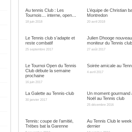
Au tennis Club : Les
L’équipe de Christian ba
Tournois… interne, open…
Montredon
18 juin 2018
20 avril 2018
Le Tennis club s’adapte et
Julien Dhooge nouveau
reste combatif
moniteur du Tennis clu
25 septembre 2017
27 août 2017
Le Tournoi Open du Tennis
Soirée amicale au Tenn
Club débute la semaine
4 avril 2017
prochaine
16 juin 2017
La Galette au Tennis-club
Un moment gourmand 
Noël au Tennis club
30 janvier 2017
25 décembre 2016
Tennis: coupe de l’amitié,
Au Tennis Club le week
Trèbes bat la Garenne
dernier