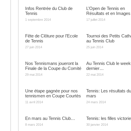
Infos Rentrée du Club de
L’Open de Tennis en
Tennis
Résultats et en Images
1 septembre 2014
17 juillet 2014
Fête de Clôture pour l’Ecole
Tournoi des Petits Cath
de Tennis
au Tennis Club
27 juin 2014
25 juin 2014
Nos Tennismans joueront la
Au Tennis Club le week
Finale de la Coupe du Comité
dernier…
29 mai 2014
22 mai 2014
Une étape gagnée pour nos
Tennis: Les résultats d
tennismen en Coupe Courtès
mars
11 avril 2014
24 mars 2014
En mars au Tennis Club…
Tennis: les filles victor
8 mars 2014
30 janvier 2014