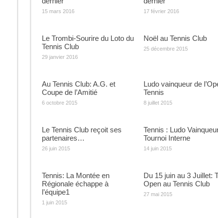
dernier
dernier
15 mars 2016
17 février 2016
Le Trombi-Sourire du Loto du
Noël au Tennis Club
Tennis Club
25 décembre 2015
29 janvier 2016
Au Tennis Club: A.G. et
Ludo vainqueur de l’Op
Coupe de l’Amitié
Tennis
6 octobre 2015
8 juillet 2015
Le Tennis Club reçoit ses
Tennis : Ludo Vainqueu
partenaires…
Tournoi Interne
26 juin 2015
14 juin 2015
Tennis: La Montée en
Du 15 juin au 3 Juillet: 
Régionale échappe à
Open au Tennis Club
l’équipe1
27 mai 2015
1 juin 2015