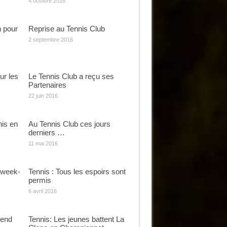
4 octobre 2016
n pour
Reprise au Tennis Club
2 septembre 2016
ur les
Le Tennis Club a reçu ses
Partenaires
22 juin 2016
nis en
Au Tennis Club ces jours
derniers …
11 mai 2016
u week-
Tennis : Tous les espoirs sont
permis
6 avril 2016
 end
Tennis: Les jeunes battent La