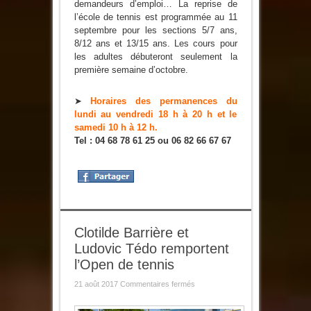
demandeurs d’emploi… La reprise de
l’école de tennis est programmée au 11
septembre pour les sections 5/7 ans,
8/12 ans et 13/15 ans. Les cours pour
les adultes débuteront seulement la
première semaine d’octobre.
➤
Horaires des permanences du
lundi au vendredi 18 h à 20 h et le
samedi 10 h à 12 h.
Tel : 04 68 78 61 25 ou 06 82 66 67 67
Clotilde Barrière et
Ludovic Tédo remportent
l’Open de tennis
sur
21 août 2017
Commentaires fermés
Clotilde
Barrière
et