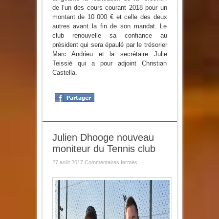
de l’un des cours courant 2018 pour un
montant de 10 000 € et celle des deux
autres avant la fin de son mandat. Le
club renouvelle sa confiance au
président qui sera épaulé par le trésorier
Marc Andrieu et la secrétaire Julie
Teissié qui a pour adjoint Christian
Castella.
Julien Dhooge nouveau
moniteur du Tennis club
sur
27 août 2017
Commentaires fermés
Julien
Dhooge
nouveau
moniteur
du
Tennis
club