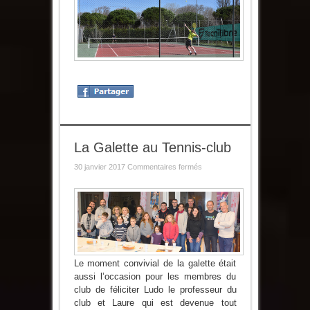
La Galette au Tennis-club
sur
30 janvier 2017
Commentaires fermés
La
Galette
au
Tennis-
club
Le moment convivial de la galette était
aussi l’occasion pour les membres du
club de féliciter Ludo le professeur du
club et Laure qui est devenue tout