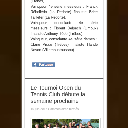
(Trèbes).
Vainqueur 4e série messieurs : Franck
Rébollédo (La Redorte) finaliste Brice
Taillefer (La Redorte).
Vainqueur, consolante 4e série
messieurs : Florent Delpech (Limoux)
finaliste Anthony Tédo (Trèbes).
Vainqueur, consolante 4e série dames :
Claire Picco (Trèbes) finaliste Handé
Noyan (Villemoustaussou).
Le Tournoi Open du
Tennis Club débute la
semaine prochaine
sur
16 juin 2017
Commentaires fermés
Le
Tournoi
Open
du
Tennis