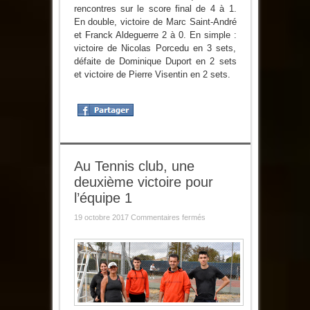
rencontres sur le score final de 4 à 1.
En double, victoire de Marc Saint-André
et Franck Aldeguerre 2 à 0. En simple :
victoire de Nicolas Porcedu en 3 sets,
défaite de Dominique Duport en 2 sets
et victoire de Pierre Visentin en 2 sets.
Au Tennis club, une
deuxième victoire pour
l’équipe 1
sur
19 octobre 2017
Commentaires fermés
Au
Tennis
club,
une
deuxième
victoire
pour
l’équipe
1