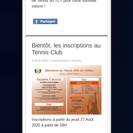
de Tennis du TCT pour cette nouvelle
saison !
Bientôt, les inscriptions au
Tennis Club
sur
4 août 2020
Commentaires fermés
Bientôt,
les
inscriptions
au
Tennis
Club
Inscriptions à partir du jeudi 27 Août
2020 à partir de 18h!