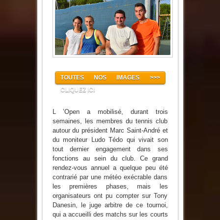
Ludovic
Tédo
remportent
l’Open
de
tennis
TOUTES NOS IMAGES >>>
CLIQUEZ ICI
L ’Open a mobilisé, durant trois
semaines, les membres du tennis club
autour du président Marc Saint-André et
du moniteur Ludo Tédo qui vivait son
tout dernier engagement dans ses
fonctions au sein du club. Ce grand
rendez-vous annuel a quelque peu été
contrarié par une météo exécrable dans
les premières phases, mais les
organisateurs ont pu compter sur Tony
Danesin, le juge arbitre de ce tournoi,
qui a accueilli des matchs sur les courts