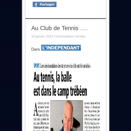
Au Club de Tennis ….
sur
16 janvier 2019
Commentaires fermés
Au
Club
de
Dans
Tennis
….