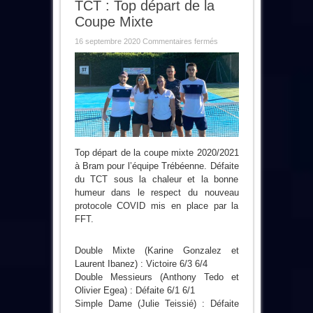
TCT : Top départ de la
Coupe Mixte
sur
16 septembre 2020
Commentaires fermés
TCT
:
Top
départ
de
la
Coupe
Mixte
Top départ de la coupe mixte 2020/2021
à Bram pour l’équipe Trébéenne. Défaite
du TCT sous la chaleur et la bonne
humeur dans le respect du nouveau
protocole COVID mis en place par la
FFT.
Double Mixte (Karine Gonzalez et
Laurent Ibanez) : Victoire 6/3 6/4
Double Messieurs (Anthony Tedo et
Olivier Egea) : Défaite 6/1 6/1
Simple Dame (Julie Teissié) : Défaite