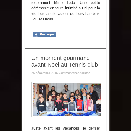
récemment Mme Tédo. Une petite
cérémonie en toute intimité a uni pour la
vie leur famille autour de leurs bambins
Lou et Lucas.
Un moment gourmand
avant Noël au Tennis club
sur
25 décembre 2016
Commentaires fermés
Un
moment
gourmand
avant
Noël
au
Tennis
club
Juste avant les vacances, le dernier