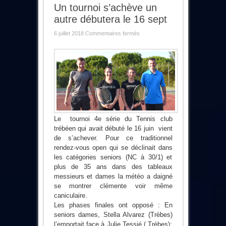
Un tournoi s’achève un
autre débutera le 16 sept
sur
6 juillet 2018
Commentaires fermés
Un
tournoi
s’achève
un
autre
débutera
le
16
sept
Le tournoi 4e série du Tennis club
trébéen qui avait débuté le 16 juin vient
de s’achever. Pour ce traditionnel
rendez-vous open qui se déclinait dans
les catégories seniors (NC à 30/1) et
plus de 35 ans dans des tableaux
messieurs et dames la météo a daigné
se montrer clémente voir même
caniculaire.
Les phases finales ont opposé : En
seniors dames, Stella Alvarez (Trèbes)
l’emportait face à Julie Tessié ( Trèbes);