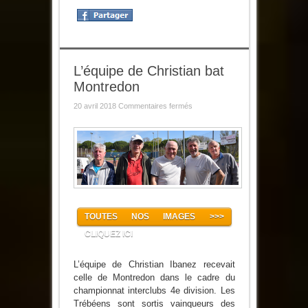
L’équipe de Christian bat
Montredon
sur
20 avril 2018
Commentaires fermés
L’équipe
de
Christian
bat
Montredon
TOUTES NOS IMAGES >>>
CLIQUEZ ICI
L’équipe de Christian Ibanez recevait
celle de Montredon dans le cadre du
championnat interclubs 4e division. Les
Trébéens sont sortis vainqueurs des