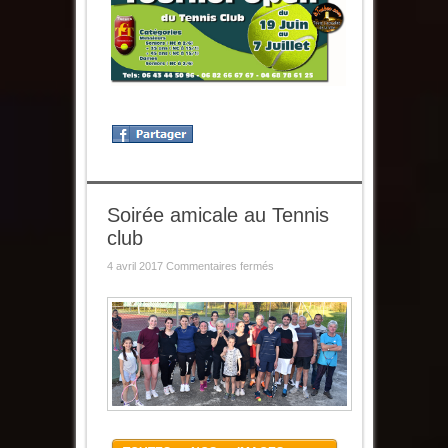
Soirée amicale au Tennis
club
sur
4 avril 2017
Commentaires fermés
Soirée
amicale
au
Tennis
club