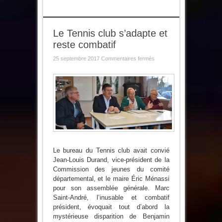
Le Tennis club s’adapte et
reste combatif
sur
25 septembre 2017
Commentaires fermés
Le
Tennis
club
s’adapte
et
reste
combatif
Le bureau du Tennis club avait convié
Jean-Louis Durand, vice-président de la
Commission des jeunes du comité
départemental, et le maire Éric Ménassi
pour son assemblée générale. Marc
Saint-André, l’inusable et combatif
président, évoquait tout d’abord la
mystérieuse disparition de Benjamin