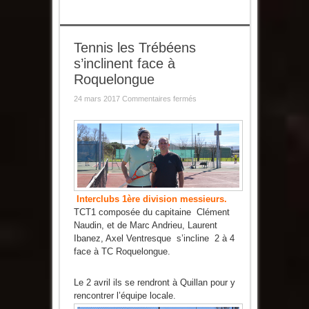
Tennis les Trébéens
s’inclinent face à
Roquelongue
sur
24 mars 2017
Commentaires fermés
Tennis
les
Trébéens
s’inclinent
face
à
Roquelongue
Interclubs 1ère division messieurs.
TCT1 composée du capitaine Clément
Naudin, et de Marc Andrieu, Laurent
Ibanez, Axel Ventresque s’incline 2 à 4
face à TC Roquelongue.
Le 2 avril ils se rendront à Quillan pour y
rencontrer l’équipe locale.