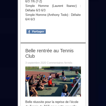
6/3 7/6 (7-2)
Simple Homme (Laurent Ibanez) :
Défaite 6/3 6/3
Simple Homme (Anthony Tedo) : Défaite
6/4 6/3
Belle rentrée au Tennis
Club
sur
3 septembre 2020
Commentaires fermés
Belle
rentrée
au
Tennis
Club
Belle réussite pour la reprise de l’école