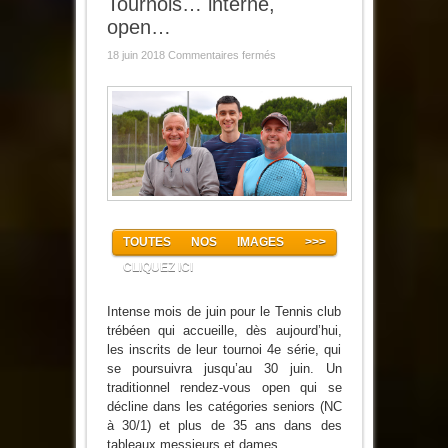
Tournois… interne,
open…
sur
18 juin 2018
Commentaires fermés
Au
tennis
Club
:
Les
Tournois…
interne,
open…
TOUTES NOS IMAGES >>>
CLIQUEZ ICI
Intense mois de juin pour le Tennis club
trébéen qui accueille, dès aujourd’hui,
les inscrits de leur tournoi 4e série, qui
se poursuivra jusqu’au 30 juin. Un
traditionnel rendez-vous open qui se
décline dans les catégories seniors (NC
à 30/1) et plus de 35 ans dans des
tableaux messieurs et dames.