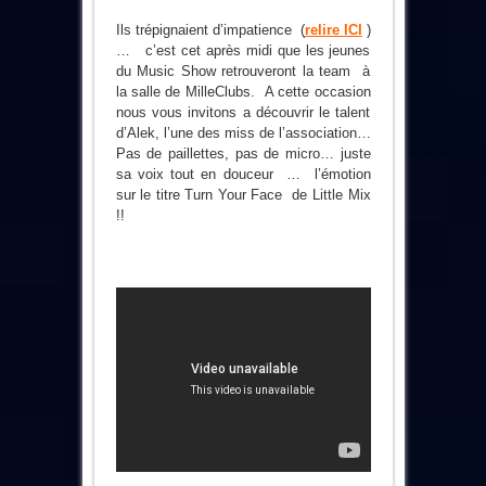
Ils trépignaient d’impatience (
relire ICI
)
… c’est cet après midi que les jeunes
du Music Show retrouveront la team à
la salle de MilleClubs. A cette occasion
nous vous invitons a découvrir le talent
d’Alek, l’une des miss de l’association…
Pas de paillettes, pas de micro… juste
sa voix tout en douceur … l’émotion
sur le titre Turn Your Face de Little Mix
!!