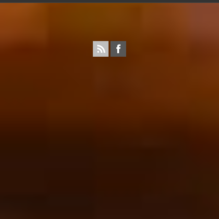
Propulsé par wordpress. Théme Sahifa modifié et
configuré par Résonance communication