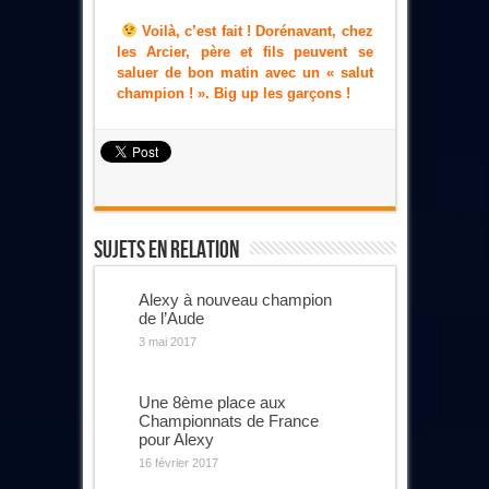
Voilà, c’est fait ! Dorénavant, chez
les Arcier, père et fils peuvent se
saluer de bon matin avec un « salut
champion ! ». Big up les garçons !
Sujets En Relation
Alexy à nouveau champion
de l’Aude
3 mai 2017
Une 8ème place aux
Championnats de France
pour Alexy
16 février 2017