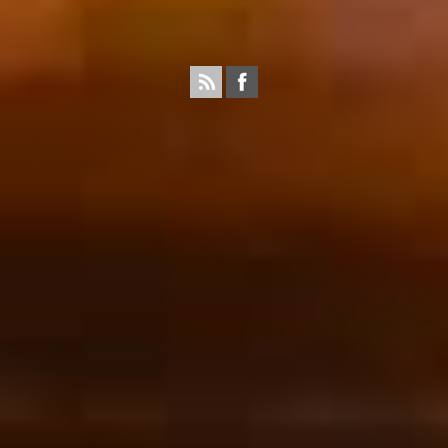
Propulsé par wordpress. Théme Sahifa modifié et
configuré par Résonance communication