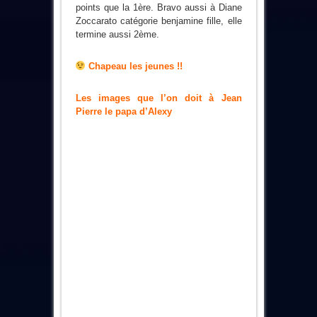
points que la 1ère. Bravo aussi à
Diane
Zoccarato
catégorie benjamine fille
, elle
termine aussi 2ème.
Chapeau les jeunes !!
Les images que l’on doit à Jean
Pierre le papa d’Alexy