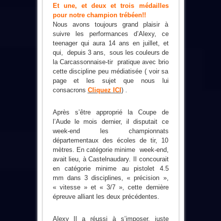
Et une, et deux et trois médailles
pour notre champion trébéen!!
Nous avons toujours grand plaisir à
suivre les performances d’Alexy, ce
teenager qui aura 14 ans en juillet, et
qui, depuis 3 ans,
sous les couleurs de
la Carcassonnaise-tir
pratique avec brio
cette discipline peu médiatisée ( voir sa
page et les sujet que nous lui
consacrons
Cliquez ICI
) .
Après s’être approprié la Coupe de
l’Aude
le mois dernier
, il disputait c
e
week-end
les championnats
départementaux des écoles de tir, 10
mètres.
En catégorie minime week-end,
avait lieu, à Castelnaudary. Il concourait
en catégorie minime
au pistolet 4.5
mm
dans 3 disciplines, « précision »,
« vitesse » et « 3/7 », cette dernière
épreuve alliant les deux
précédentes
.
Alexy Il a réussi à s’imposer, juste